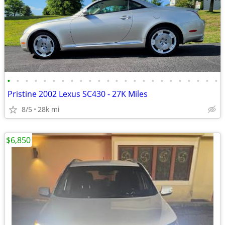
•
•
•
•
•
•
•
•
•
•
•
•
•
•
•
•
•
•
•
•
•
•
•
•
Pristine 2002 Lexus SC430 - 27K Miles
8/5
28k mi
$6,850