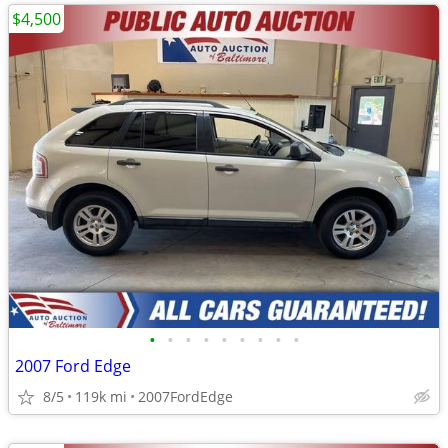
$4,500
•
•
•
•
•
•
•
•
•
2007 Ford Edge
8/5
119k mi
2007FordEdge