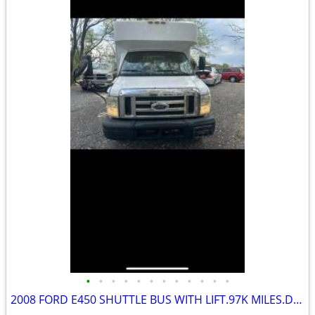
•
•
•
•
•
•
•
•
•
•
•
•
2008 FORD E450 SHUTTLE BUS WITH LIFT.97K MILES.DRIVES GREAT.NO ISSUES.