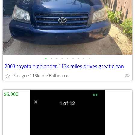
•
•
•
•
•
•
•
•
•
2003 toyota highlander.113k miles.drives great.clean
7h ago
113k mi
Baltimore
$6,900