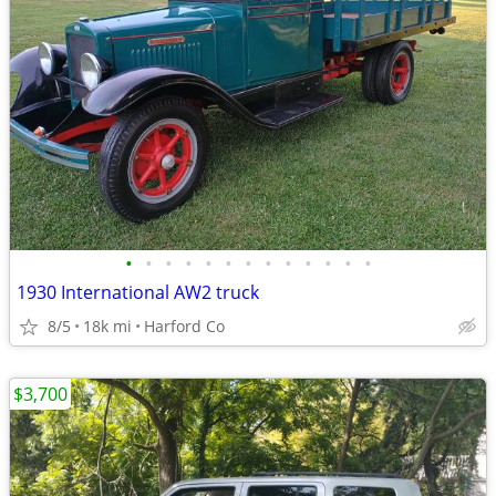
•
•
•
•
•
•
•
•
•
•
•
•
•
1930 International AW2 truck
8/5
18k mi
Harford Co
$3,700