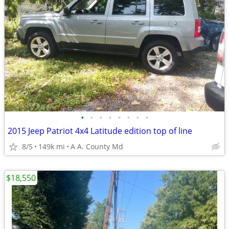
•
•
•
•
•
•
•
•
2015 Jeep Patriot 4x4 Latitude edition top of line
8/5
149k mi
A A. County Md
$18,550