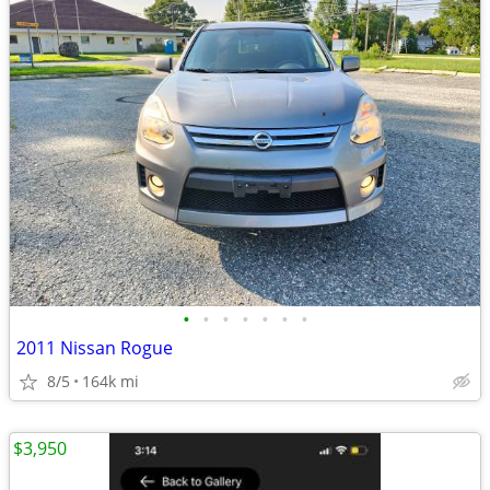
•
•
•
•
•
•
•
2011 Nissan Rogue
8/5
164k mi
$3,950