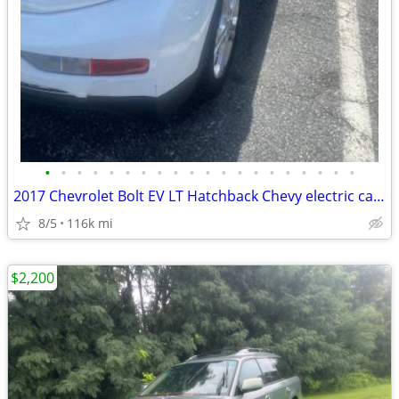
•
•
•
•
•
•
•
•
•
•
•
•
•
•
•
•
•
•
•
•
2017 Chevrolet Bolt EV LT Hatchback Chevy electric car B/O
8/5
116k mi
$2,200