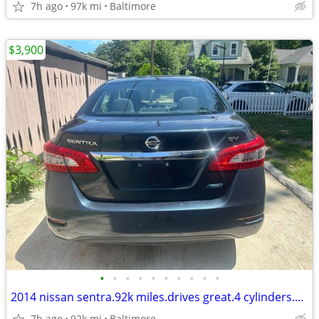
7h ago
97k mi
Baltimore
$3,900
•
•
•
•
•
•
•
•
•
•
2014 nissan sentra.92k miles.drives great.4 cylinders.clean
7h ago
92k mi
Baltimore