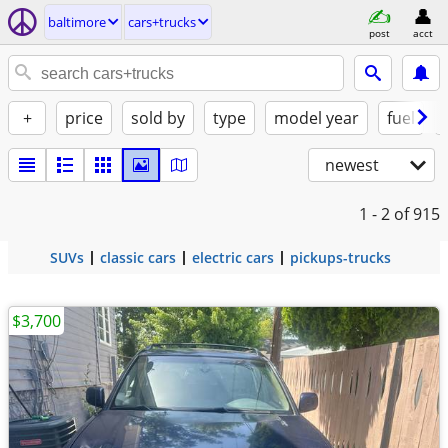
baltimore
cars+trucks
post
acct
+
price
sold by
type
model year
fuel
newest
1 - 2
of 915
SUVs
classic cars
electric cars
pickups-trucks
$3,700