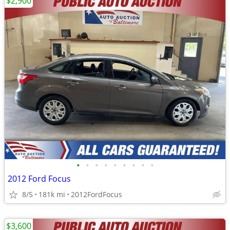
$2,900
•
•
•
•
•
•
•
•
•
2012 Ford Focus
8/5
181k mi
2012FordFocus
$3,600