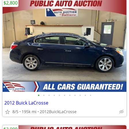
$2,800
•
•
•
•
•
•
•
•
•
•
•
2012 Buick LaCrosse
8/5
195k mi
2012BuickLaCrosse