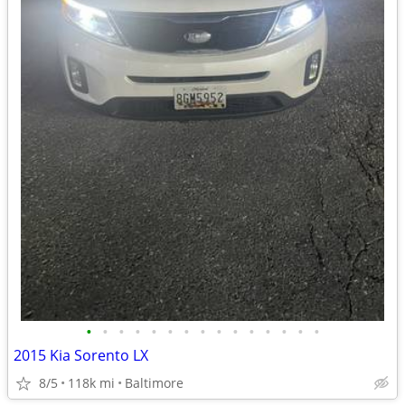
•
•
•
•
•
•
•
•
•
•
•
•
•
•
•
2015 Kia Sorento LX
8/5
118k mi
Baltimore