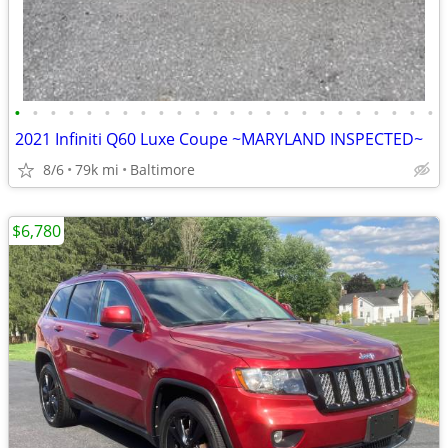
•
•
•
•
•
•
•
•
•
•
•
•
•
•
•
•
•
•
•
•
•
•
•
•
2021 Infiniti Q60 Luxe Coupe ~MARYLAND INSPECTED~
8/6
79k mi
Baltimore
$6,780