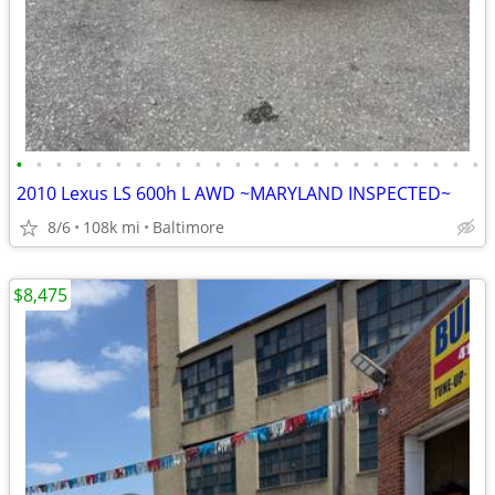
•
•
•
•
•
•
•
•
•
•
•
•
•
•
•
•
•
•
•
•
•
•
•
•
2010 Lexus LS 600h L AWD ~MARYLAND INSPECTED~
8/6
108k mi
Baltimore
$8,475