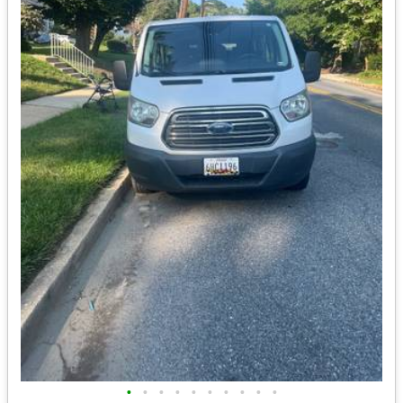
•
•
•
•
•
•
•
•
•
•