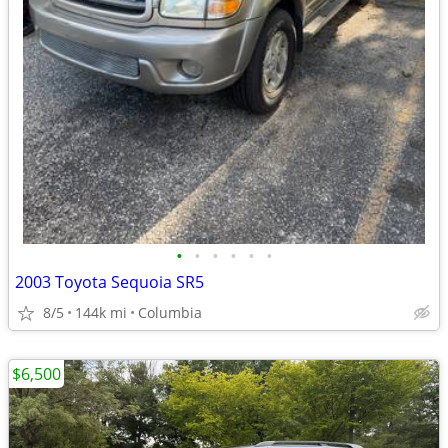
•
•
•
•
•
•
2003 Toyota Sequoia SR5
8/5
144k mi
Columbia
$6,500