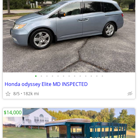
•
•
•
•
•
•
•
•
•
•
•
•
•
Honda odyssey Elite MD INSPECTED
8/5
182k mi
$14,000