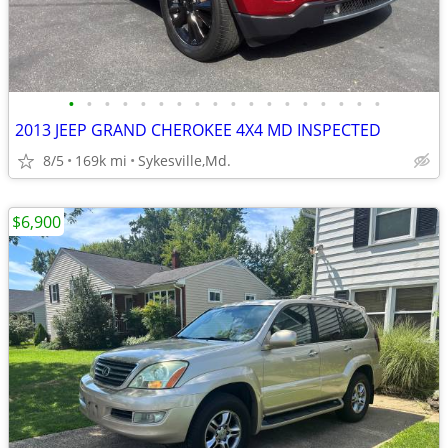
•
•
•
•
•
•
•
•
•
•
•
•
•
•
•
•
•
•
2013 JEEP GRAND CHEROKEE 4X4 MD INSPECTED
8/5
169k mi
Sykesville,Md.
$6,900