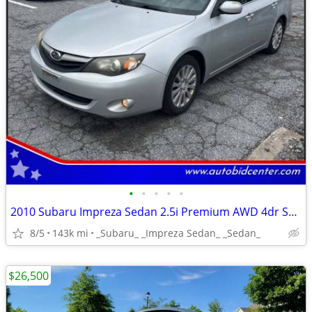
•
•
•
•
•
2010 Subaru Impreza Sedan 2.5i Premium AWD 4dr Sedan 4A
8/5
143k mi
_Subaru_ _Impreza Sedan_ _Sedan_
$26,500