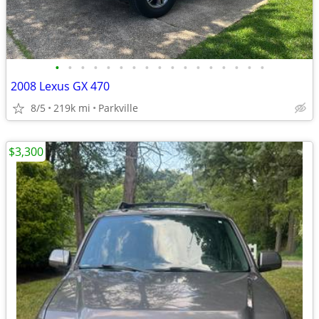
•
•
•
•
•
•
•
•
•
•
•
•
•
•
•
•
•
2008 Lexus GX 470
8/5
219k mi
Parkville
$3,300