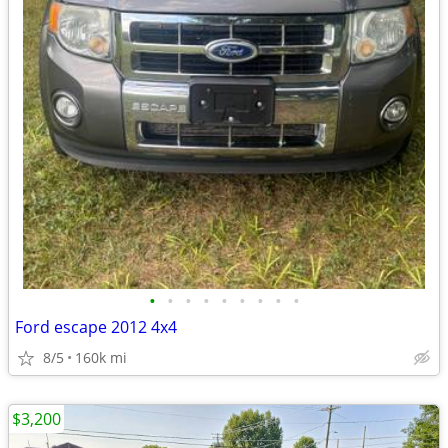
•
•
•
•
•
•
•
•
•
Ford escape 2012 4x4
8/5
160k mi
$3,200