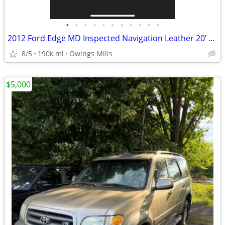
•
•
•
•
•
•
•
•
•
•
•
2012 Ford Edge MD Inspected Navigation Leather 20’ Premium Wheels
8/5
190k mi
Owings Mills
$5,000