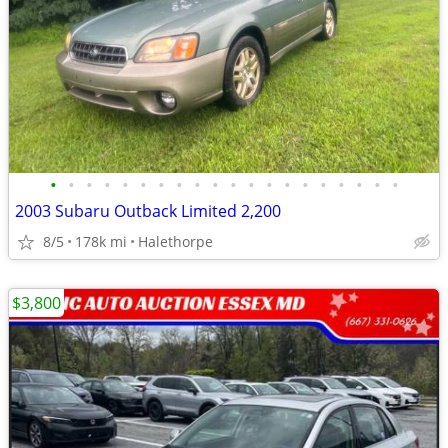
•
•
•
•
•
•
•
•
•
•
•
•
•
•
•
•
•
•
•
•
2003 Subaru Outback Limited 2,200
8/5
178k mi
Halethorpe
$3,800