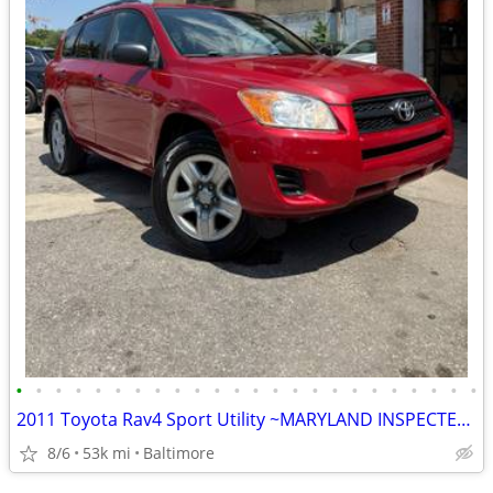
•
•
•
•
•
•
•
•
•
•
•
•
•
•
•
•
•
•
•
•
•
•
•
•
2011 Toyota Rav4 Sport Utility ~MARYLAND INSPECTED~
8/6
53k mi
Baltimore