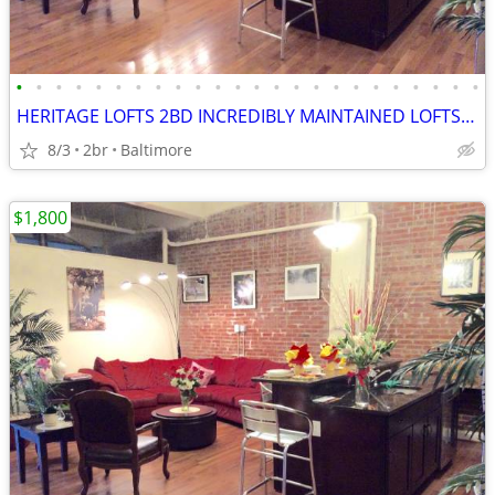
•
•
•
•
•
•
•
•
•
•
•
•
•
•
•
•
•
•
•
•
•
•
•
•
HERITAGE LOFTS 2BD INCREDIBLY MAINTAINED LOFTS! GREAT DEALS! 21201
8/3
2br
Baltimore
$1,800