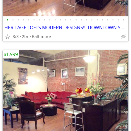
•
•
•
•
•
•
•
•
•
•
•
•
•
•
•
•
•
•
•
•
•
•
•
HERITAGE LOFTS MODERN DESIGNS!!! DOWNTOWN SPECIAL PRICING! 21201
8/3
2br
Baltimore
$1,999