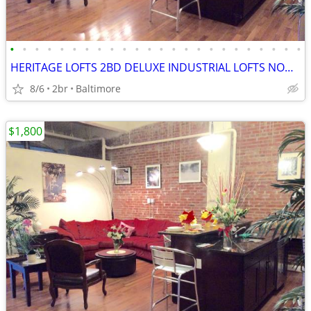
•
•
•
•
•
•
•
•
•
•
•
•
•
•
•
•
•
•
•
•
•
•
•
•
HERITAGE LOFTS 2BD DELUXE INDUSTRIAL LOFTS NOW ! GREAT DEALS! 21201
8/6
2br
Baltimore
$1,800