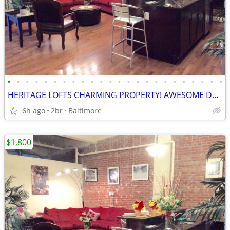
•
•
•
•
•
•
•
•
•
•
•
•
•
•
•
•
•
•
•
•
•
•
•
•
HERITAGE LOFTS CHARMING PROPERTY! AWESOME DEALS! 21201
6h ago
2br
Baltimore
$1,800