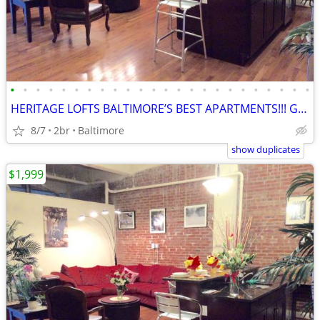
•
•
•
•
•
•
•
•
•
•
•
•
•
•
•
•
•
•
•
•
•
•
•
•
HERITAGE LOFTS BALTIMORE’S BEST APARTMENTS!!! GREAT DEALS! 21201
8/7
2br
Baltimore
show duplicates
$1,999