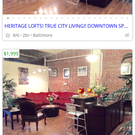
•
•
•
•
•
•
•
•
•
•
•
•
•
•
•
•
•
•
•
•
•
•
•
HERITAGE LOFTS! TRUE CITY LIVING!! DOWNTOWN SPECIALS AVAILABLE! 21201
8/6
2br
Baltimore
$1,999