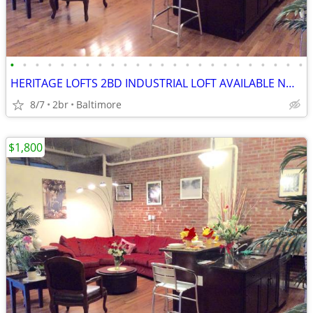
•
•
•
•
•
•
•
•
•
•
•
•
•
•
•
•
•
•
•
•
•
•
•
•
HERITAGE LOFTS 2BD INDUSTRIAL LOFT AVAILABLE NOW ! GREAT DEALS! 21201
8/7
2br
Baltimore
$1,800