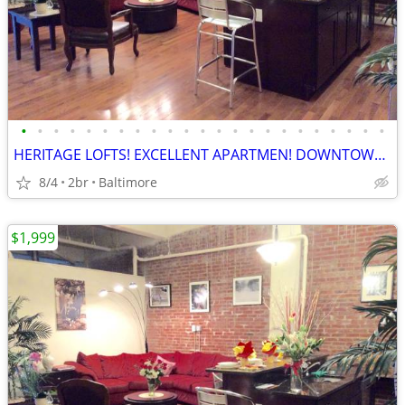
•
•
•
•
•
•
•
•
•
•
•
•
•
•
•
•
•
•
•
•
•
•
•
HERITAGE LOFTS! EXCELLENT APARTMEN! DOWNTOWN SPECIALS AVAILABLE! 21201
8/4
2br
Baltimore
$1,999