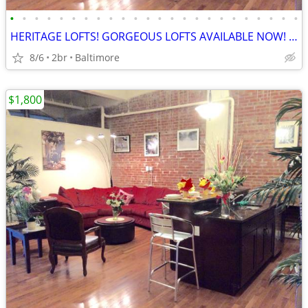
•
•
•
•
•
•
•
•
•
•
•
•
•
•
•
•
•
•
•
•
•
•
•
•
HERITAGE LOFTS! GORGEOUS LOFTS AVAILABLE NOW! BEST DEALS! 21201
8/6
2br
Baltimore
$1,800