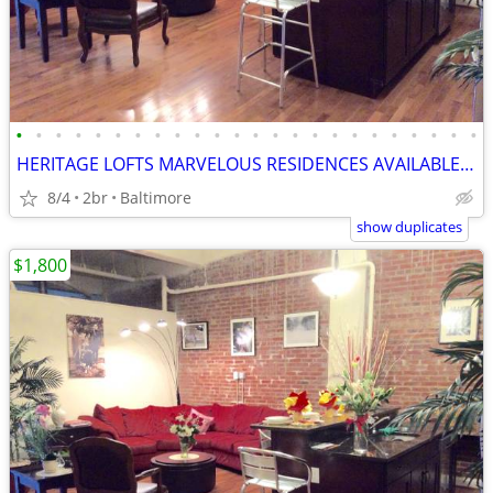
•
•
•
•
•
•
•
•
•
•
•
•
•
•
•
•
•
•
•
•
•
•
•
•
HERITAGE LOFTS MARVELOUS RESIDENCES AVAILABLE NOW! BEST DEALS! 21201
8/4
2br
Baltimore
show duplicates
$1,800