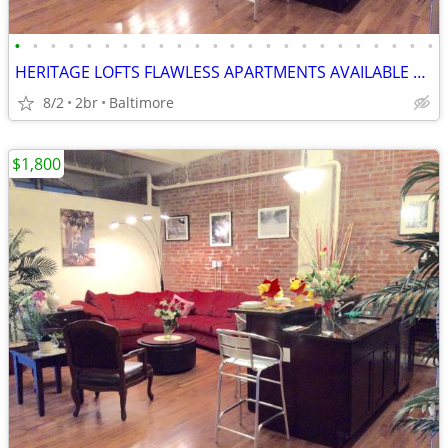
•
•
•
•
•
•
•
•
•
•
•
•
•
•
•
•
•
•
•
•
•
•
•
•
HERITAGE LOFTS FLAWLESS APARTMENTS AVAILABLE NOW! BEST DEALS! 21201
8/2
2br
Baltimore
$1,800