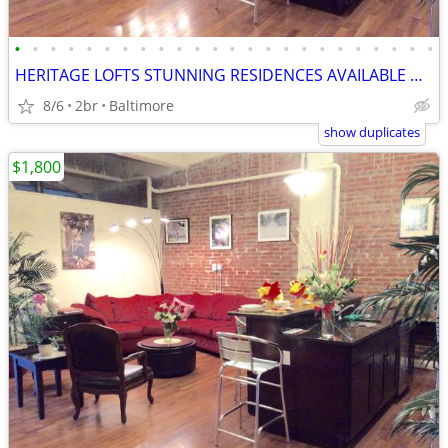
•
•
•
•
•
•
•
•
•
•
•
•
•
•
•
•
•
•
•
•
•
•
•
•
HERITAGE LOFTS STUNNING RESIDENCES AVAILABLE NOW! BEST DEALS! 21201
8/6
2br
Baltimore
show duplicates
$1,800