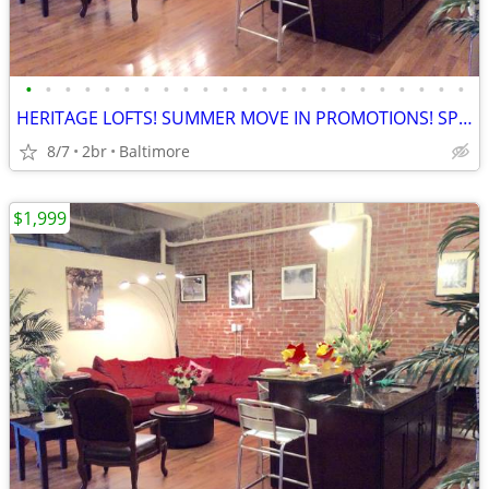
•
•
•
•
•
•
•
•
•
•
•
•
•
•
•
•
•
•
•
•
•
•
•
HERITAGE LOFTS! SUMMER MOVE IN PROMOTIONS! SPECIALS AVAILABLE!!! 21201
8/7
2br
Baltimore
$1,999