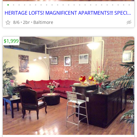
•
•
•
•
•
•
•
•
•
•
•
•
•
•
•
•
•
•
•
•
•
•
•
HERITAGE LOFTS! MAGNIFICENT APARTMENTS!!! SPECIALS NOW!!! 21201
8/6
2br
Baltimore
$1,999