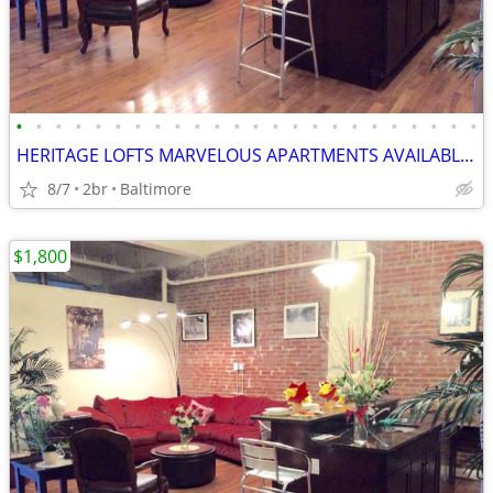
•
•
•
•
•
•
•
•
•
•
•
•
•
•
•
•
•
•
•
•
•
•
•
•
HERITAGE LOFTS MARVELOUS APARTMENTS AVAILABLE NOW! BEST DEALS! 21201
8/7
2br
Baltimore
$1,800