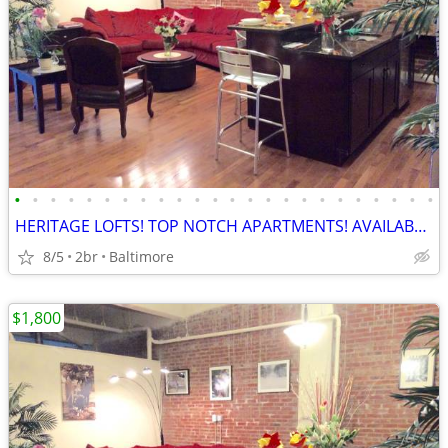
•
•
•
•
•
•
•
•
•
•
•
•
•
•
•
•
•
•
•
•
•
•
•
•
HERITAGE LOFTS! TOP NOTCH APARTMENTS! AVAILABLE NOW! BEST DEALS! 21201
8/5
2br
Baltimore
$1,800