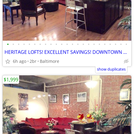
•
•
•
•
•
•
•
•
•
•
•
•
•
•
•
•
•
•
•
•
•
•
•
HERITAGE LOFTS! EXCELLENT SAVINGS! DOWNTOWN SPECIALS AVAILABLE! 21201
6h ago
2br
Baltimore
show duplicates
$1,999