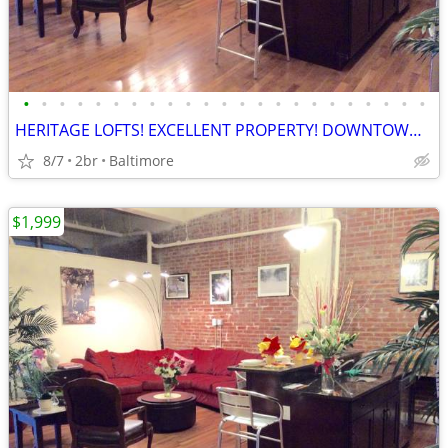
•
•
•
•
•
•
•
•
•
•
•
•
•
•
•
•
•
•
•
•
•
•
•
HERITAGE LOFTS! EXCELLENT PROPERTY! DOWNTOWN SPECIALS AVAILABLE! 21201
8/7
2br
Baltimore
$1,999