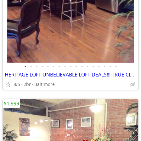
•
•
•
•
•
•
•
•
•
•
•
•
•
•
•
•
•
HERITAGE LOFT UNBELIEVABLE LOFT DEALS!!! TRUE CITY LIVING!! 21201
8/5
2br
Baltimore
$1,999