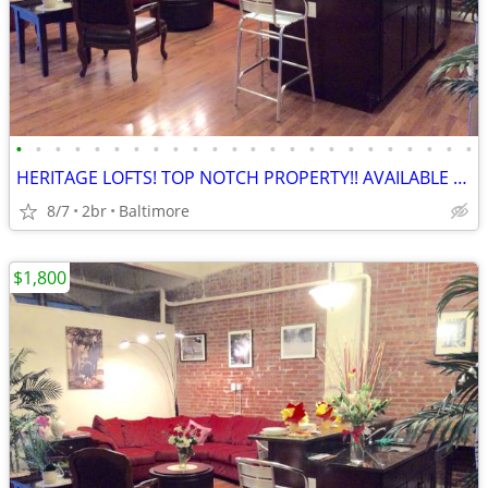
•
•
•
•
•
•
•
•
•
•
•
•
•
•
•
•
•
•
•
•
•
•
•
•
HERITAGE LOFTS! TOP NOTCH PROPERTY!! AVAILABLE NOW! BEST DEALS! 21201
8/7
2br
Baltimore
$1,800