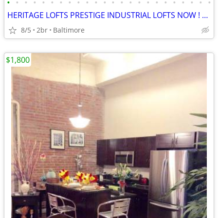
•
•
•
•
•
•
•
•
•
•
•
•
•
•
•
•
•
•
•
•
•
•
•
•
HERITAGE LOFTS PRESTIGE INDUSTRIAL LOFTS NOW ! GREAT DEALS! 21201
8/5
2br
Baltimore
$1,800