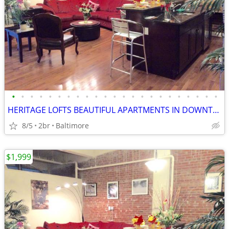
•
•
•
•
•
•
•
•
•
•
•
•
•
•
•
•
•
•
•
•
•
•
•
HERITAGE LOFTS BEAUTIFUL APARTMENTS IN DOWNTOWN! SPECIALS NOW!!! 21201
8/5
2br
Baltimore
$1,999