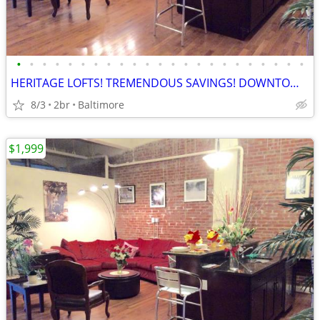
•
•
•
•
•
•
•
•
•
•
•
•
•
•
•
•
•
•
•
•
•
•
•
HERITAGE LOFTS! TREMENDOUS SAVINGS! DOWNTOWN SPECIALS AVAILABLE! 21201
8/3
2br
Baltimore
$1,999