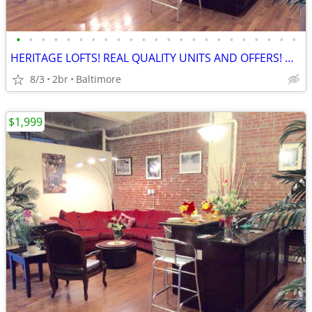
•
•
•
•
•
•
•
•
•
•
•
•
•
•
•
•
•
•
•
•
•
•
•
HERITAGE LOFTS! REAL QUALITY UNITS AND OFFERS! DOWNTOWN!!! 21201
8/3
2br
Baltimore
$1,999