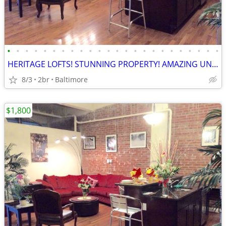
•
•
•
•
•
•
•
•
•
•
•
•
•
•
•
•
•
•
•
•
•
•
•
•
HERITAGE LOFTS! STUNNING PROPERTY! AMAZING UNITS! BEST OFFERS!!! 21201
8/3
2br
Baltimore
$1,800