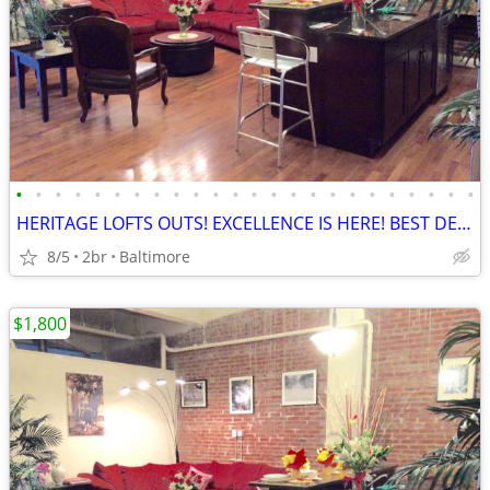
•
•
•
•
•
•
•
•
•
•
•
•
•
•
•
•
•
•
•
•
•
•
•
•
HERITAGE LOFTS OUTS! EXCELLENCE IS HERE! BEST DEALS! 21201
8/5
2br
Baltimore
$1,800