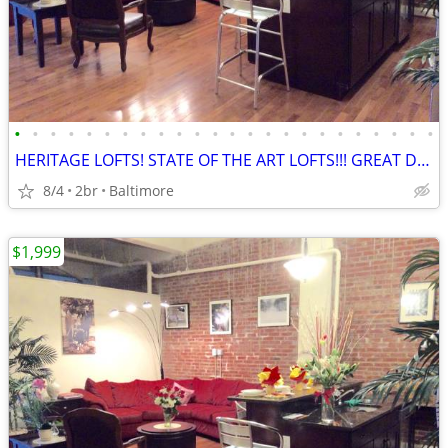
•
•
•
•
•
•
•
•
•
•
•
•
•
•
•
•
•
•
•
•
•
•
•
•
HERITAGE LOFTS! STATE OF THE ART LOFTS!!! GREAT DEALS! 21201
8/4
2br
Baltimore
$1,999