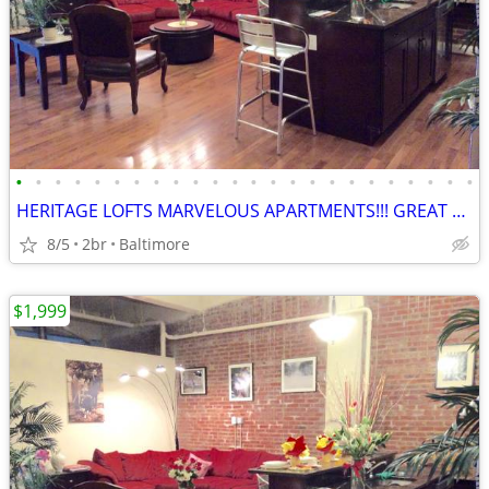
•
•
•
•
•
•
•
•
•
•
•
•
•
•
•
•
•
•
•
•
•
•
•
•
HERITAGE LOFTS MARVELOUS APARTMENTS!!! GREAT DEALS! 21201
8/5
2br
Baltimore
$1,999