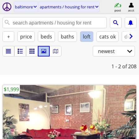
baltimore
apartments / housing for rent
post
acct
+
price
beds
baths
loft
cats ok
dogs 
newest
1 - 2
of 208
$1,999