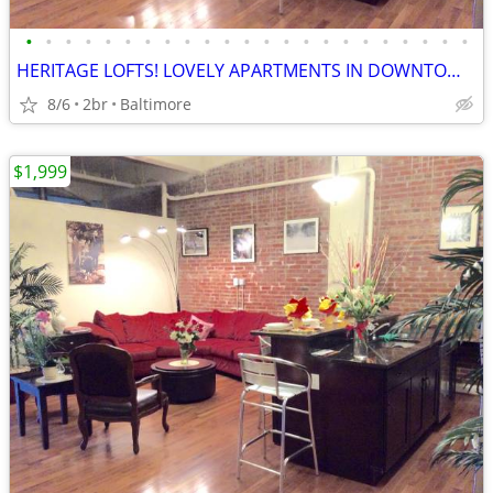
•
•
•
•
•
•
•
•
•
•
•
•
•
•
•
•
•
•
•
•
•
•
•
HERITAGE LOFTS! LOVELY APARTMENTS IN DOWNTOWN! SPECIALS NOW!!! 21201
8/6
2br
Baltimore
$1,999