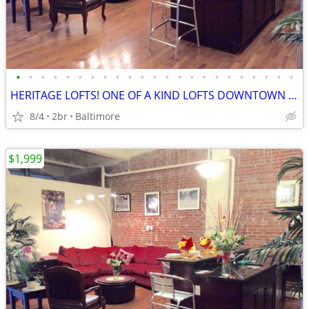
•
•
•
•
•
•
•
•
•
•
•
•
•
•
•
•
•
•
•
•
•
•
•
HERITAGE LOFTS! ONE OF A KIND LOFTS DOWNTOWN SPECIALS AVAILABLE! 21201
8/4
2br
Baltimore
$1,999