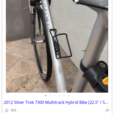
•
•
•
•
•
•
2012 Silver Trek 7300 Multitrack Hybrid Bike (22.5" / 57 cm. Large fra
8/6