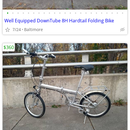
•
•
•
•
•
•
•
•
•
•
•
•
•
•
•
•
•
•
•
•
•
•
•
Well Equipped DownTube 8H Hardtail Folding Bike
7/24
Baltimore
$360