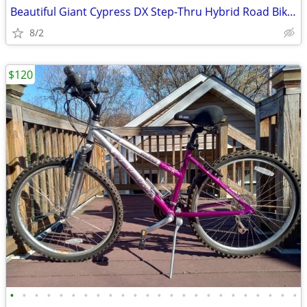
Beautiful Giant Cypress DX Step-Thru Hybrid Road Bike (Medium)
8/2
$120
•
•
•
•
•
•
•
•
•
•
•
•
•
•
•
•
•
•
•
•
•
•
•
•