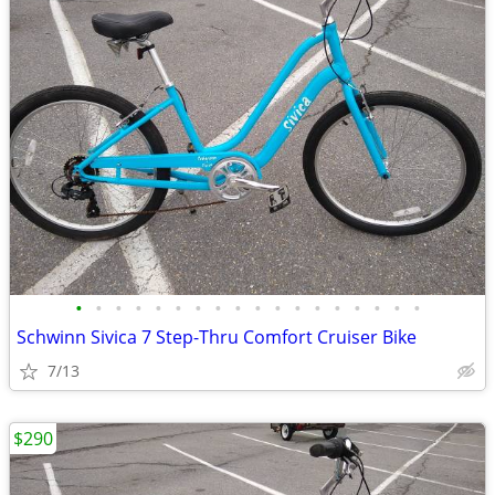
•
•
•
•
•
•
•
•
•
•
•
•
•
•
•
•
•
•
Schwinn Sivica 7 Step-Thru Comfort Cruiser Bike
7/13
$290