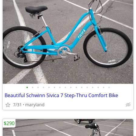
•
•
•
•
•
•
•
•
•
•
•
•
•
•
•
•
Beautiful Schwinn Sivica 7 Step-Thru Comfort Bike
7/31
maryland
$290