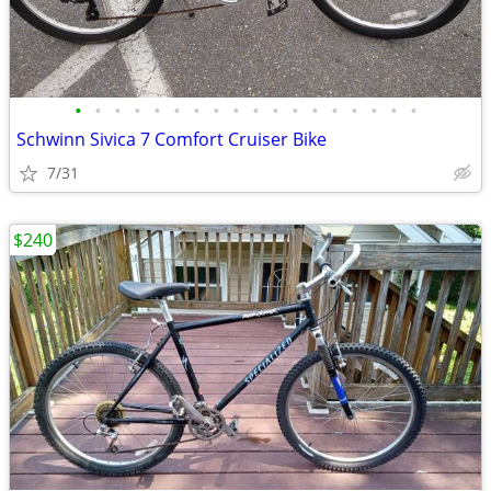
•
•
•
•
•
•
•
•
•
•
•
•
•
•
•
•
•
•
Schwinn Sivica 7 Comfort Cruiser Bike
7/31
$240