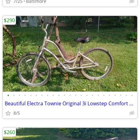
7/25
Baltimore
$290
•
•
•
•
•
•
•
•
•
•
•
•
•
•
•
•
•
•
•
•
•
•
•
Beautiful Electra Townie Original 3i Lowstep Comfort Bike
8/5
$260