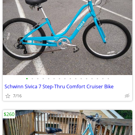
•
•
•
•
•
•
•
•
•
•
•
•
•
•
•
•
Schwinn Sivica 7 Step-Thru Comfort Cruiser Bike
7/16
$260