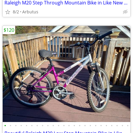
Raleigh M20 Step Through Mountain Bike in Like New Condition
8/2
Arbutus
$120
•
•
•
•
•
•
•
•
•
•
•
•
•
•
•
•
•
•
•
•
•
•
•
•