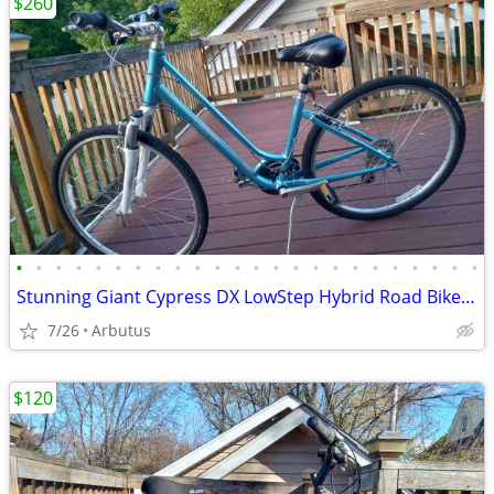
$260
•
•
•
•
•
•
•
•
•
•
•
•
•
•
•
•
•
•
•
•
•
•
•
•
Stunning Giant Cypress DX LowStep Hybrid Road Bike, Size M
7/26
Arbutus
$120