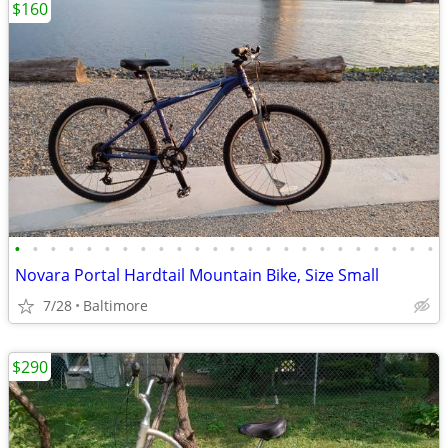
$160
•
•
•
•
•
•
•
•
•
•
•
•
•
•
•
•
•
•
•
•
•
•
•
•
Novara Portal Hardtail Mountain Bike, Size Small
7/28
Baltimore
$290