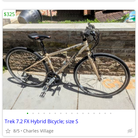
$325
•
•
•
•
•
•
•
•
•
•
•
•
•
•
•
•
Trek 7.2 FX Hybrid Bicycle; size S
8/5
Charles Village