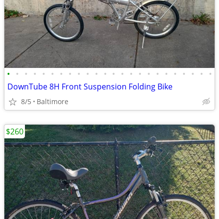
•
•
•
•
•
•
•
•
•
•
•
•
•
•
•
•
•
•
•
•
•
•
•
•
DownTube 8H Front Suspension Folding Bike
8/5
Baltimore
$260