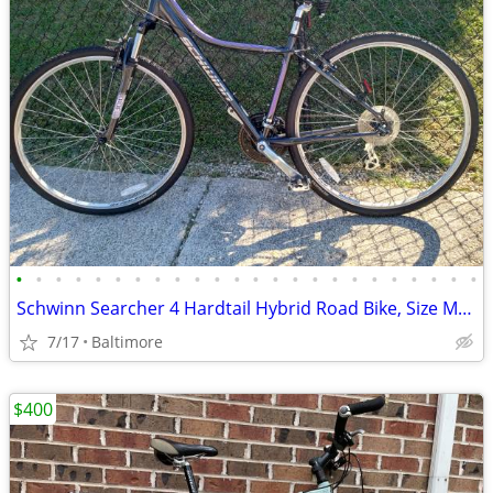
•
•
•
•
•
•
•
•
•
•
•
•
•
•
•
•
•
•
•
•
•
•
•
•
Schwinn Searcher 4 Hardtail Hybrid Road Bike, Size Medium
7/17
Baltimore
$400