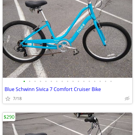
•
•
•
•
•
•
•
•
•
•
•
•
•
•
•
•
•
Blue Schwinn Sivica 7 Comfort Cruiser Bike
7/18
$290