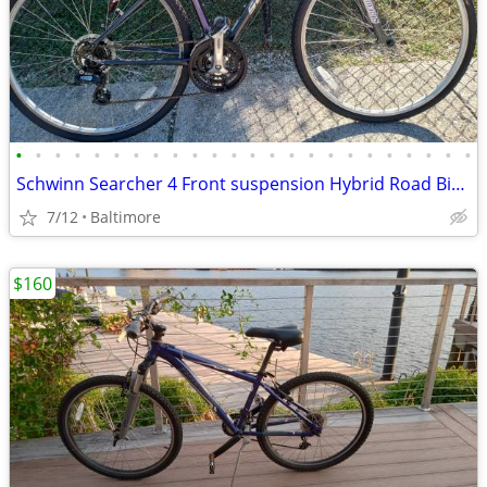
•
•
•
•
•
•
•
•
•
•
•
•
•
•
•
•
•
•
•
•
•
•
•
•
Schwinn Searcher 4 Front suspension Hybrid Road Bike, Size Medium
7/12
Baltimore
$160