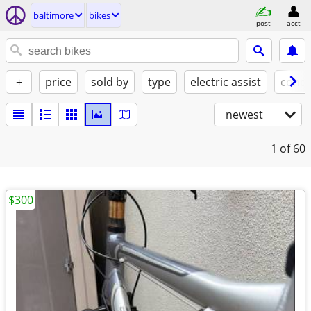
baltimore
bikes
post
acct
+
price
sold by
type
electric assist
condi
newest
1
of 60
$300