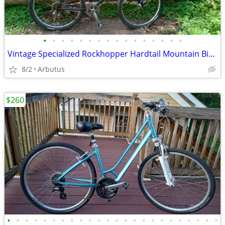
•
•
•
•
•
•
•
•
•
•
•
•
•
•
•
•
Vintage Specialized Rockhopper Hardtail Mountain Bike (Medium)
8/2
Arbutus
$260
•
•
•
•
•
•
•
•
•
•
•
•
•
•
•
•
•
•
•
•
•
•
•
•