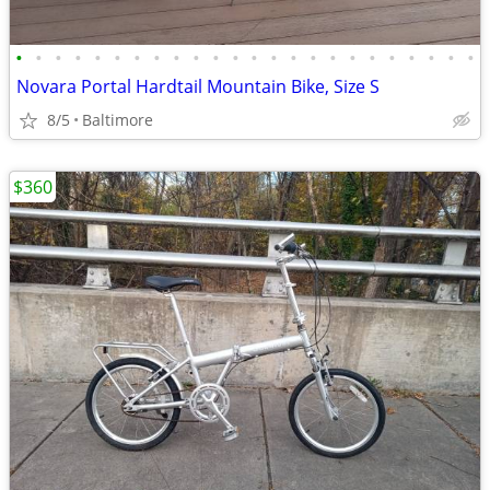
•
•
•
•
•
•
•
•
•
•
•
•
•
•
•
•
•
•
•
•
•
•
•
•
Novara Portal Hardtail Mountain Bike, Size S
8/5
Baltimore
$360