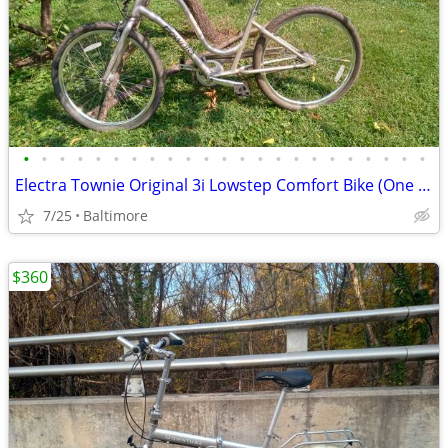
•
•
•
•
•
•
•
•
•
•
•
•
•
•
•
•
•
•
•
•
•
•
•
Electra Townie Original 3i Lowstep Comfort Bike (One Size Fit All)
7/25
Baltimore
$360