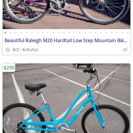
•
•
•
•
•
•
•
•
•
•
•
•
•
•
•
•
•
•
•
•
•
•
•
•
Beautiful Raleigh M20 Hardtail Low Step Mountain Bike, Size M
8/2
Arbutus
$290