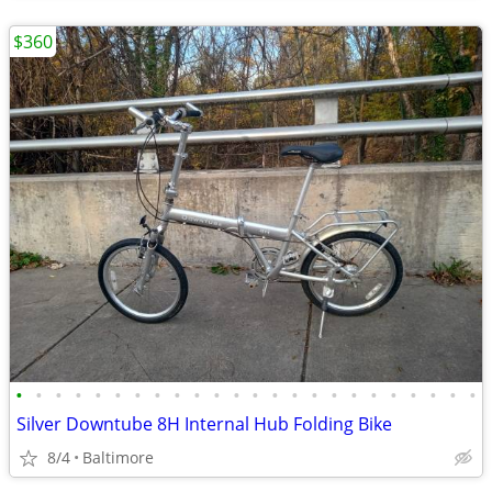
$360
•
•
•
•
•
•
•
•
•
•
•
•
•
•
•
•
•
•
•
•
•
•
•
•
Silver Downtube 8H Internal Hub Folding Bike
8/4
Baltimore