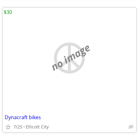
$30
no image
Dynacraft bikes
7/25
Ellicott City