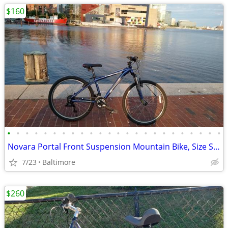
$160
•
•
•
•
•
•
•
•
•
•
•
•
•
•
•
•
•
•
•
•
•
•
•
•
Novara Portal Front Suspension Mountain Bike, Size Small
7/23
Baltimore
$260