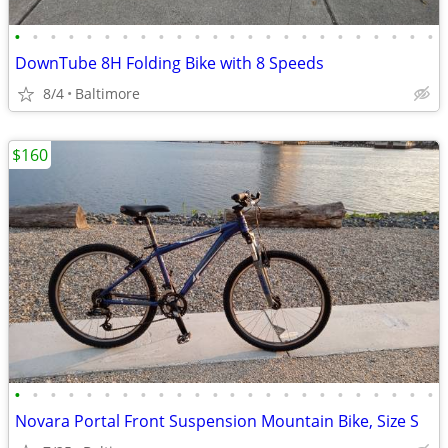
•
•
•
•
•
•
•
•
•
•
•
•
•
•
•
•
•
•
•
•
•
•
•
•
DownTube 8H Folding Bike with 8 Speeds
8/4
Baltimore
$160
•
•
•
•
•
•
•
•
•
•
•
•
•
•
•
•
•
•
•
•
•
•
•
•
Novara Portal Front Suspension Mountain Bike, Size S