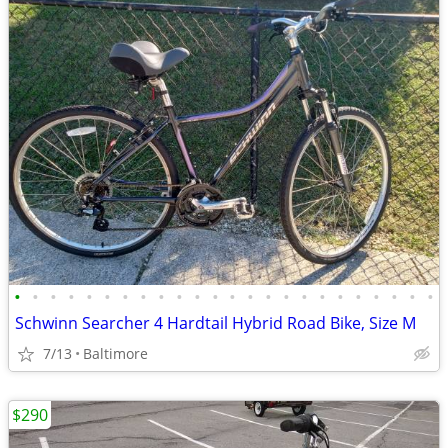
•
•
•
•
•
•
•
•
•
•
•
•
•
•
•
•
•
•
•
•
•
•
•
•
Schwinn Searcher 4 Hardtail Hybrid Road Bike, Size M
7/13
Baltimore
$290