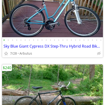
•
•
•
•
•
•
•
•
•
•
•
•
•
•
•
•
•
•
•
•
•
•
•
•
Sky Blue Giant Cypress DX Step-Thru Hybrid Road Bike, M frame
7/28
Arbutus
$240