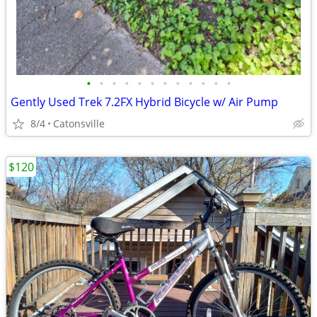
•
•
•
•
•
•
•
•
•
•
•
•
Gently Used Trek 7.2FX Hybrid Bicycle w/ Air Pump
8/4
Catonsville
$120