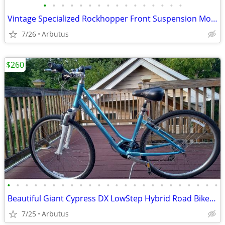
•
•
•
•
•
•
•
•
•
•
•
•
•
•
•
•
Vintage Specialized Rockhopper Front Suspension Mountain Bike (18’’)
7/26
Arbutus
$260
•
•
•
•
•
•
•
•
•
•
•
•
•
•
•
•
•
•
•
•
•
•
•
•
Beautiful Giant Cypress DX LowStep Hybrid Road Bike, Size Medium
7/25
Arbutus