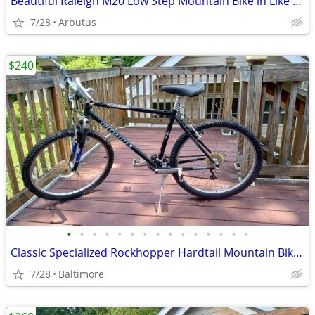
Beautiful Raleigh M20 Low Step Mountain Bike in Like New Condition
7/28
Arbutus
$240
•
•
•
•
•
•
•
•
•
•
•
•
•
•
•
Classic Specialized Rockhopper Hardtail Mountain Bike (Size M)
7/28
Baltimore