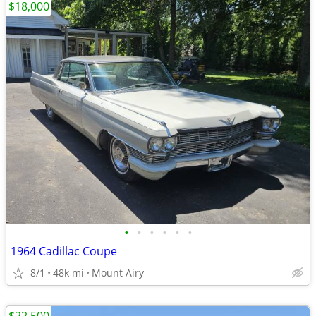
$18,000
•
•
•
•
•
•
1964 Cadillac Coupe
8/1
48k mi
Mount Airy