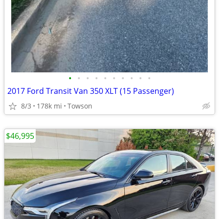
•
•
•
•
•
•
•
•
•
•
2017 Ford Transit Van 350 XLT (15 Passenger)
8/3
178k mi
Towson
$46,995