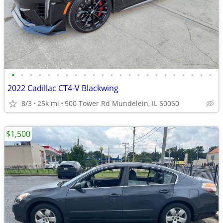
•
•
•
•
•
•
•
•
•
•
•
•
•
•
•
•
•
•
•
•
•
•
•
2022 Cadillac CT4-V Blackwing
8/3
25k mi
900 Tower Rd Mundelein, IL 60060
$1,500