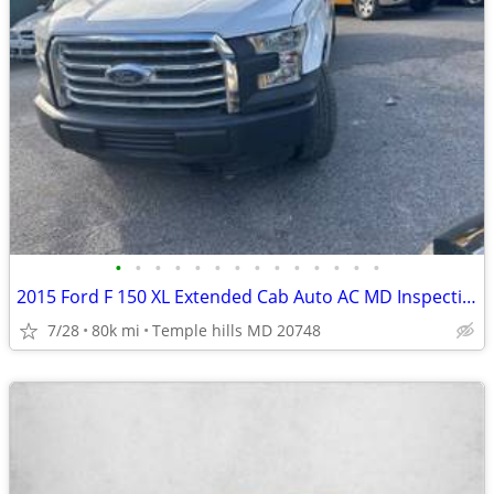
•
•
•
•
•
•
•
•
•
•
•
•
•
•
2015 Ford F 150 XL Extended Cab Auto AC MD Inspection Warranty 79K
7/28
80k mi
Temple hills MD 20748