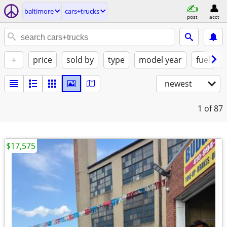
baltimore
cars+trucks
post
acct
+
price
sold by
type
model year
fuel
newest
1
of 87
$17,575