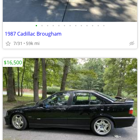
•
•
•
•
•
•
•
•
•
•
•
•
•
1987 Cadillac Brougham
7/31
59k mi
$16,500