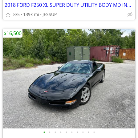
2018 FORD F250 XL SUPER DUTY UTILITY BODY MD INSPECTED
8/5
139k mi
JESSUP
$16,500
•
•
•
•
•
•
•
•
•
•