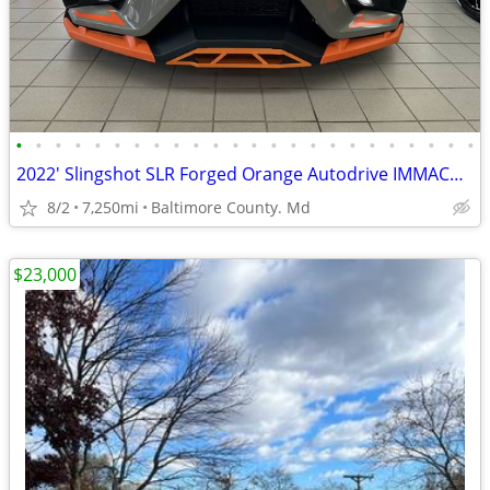
•
•
•
•
•
•
•
•
•
•
•
•
•
•
•
•
•
•
•
•
•
•
•
•
2022' Slingshot SLR Forged Orange Autodrive IMMACULATE Garaged Kept
8/2
7,250mi
Baltimore County. Md
$23,000