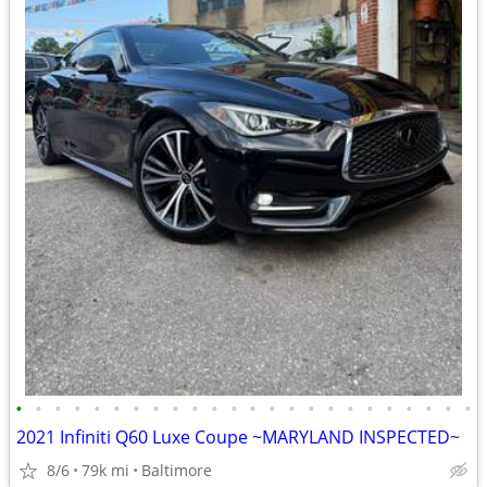
•
•
•
•
•
•
•
•
•
•
•
•
•
•
•
•
•
•
•
•
•
•
•
•
2021 Infiniti Q60 Luxe Coupe ~MARYLAND INSPECTED~
8/6
79k mi
Baltimore