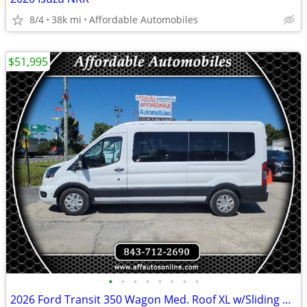
8/4
38k mi
Affordable Automobiles
$51,995
•
•
•
•
•
•
•
•
2026 Ford Transit 350 Wagon Med. Roof XL w/Sliding Pass. 148-in. WB