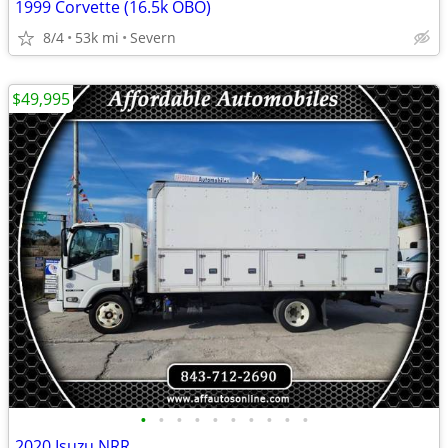
1999 Corvette (16.5k OBO)
8/4
53k mi
Severn
$49,995
•
•
•
•
•
•
•
•
•
•
2020 Isuzu NRR