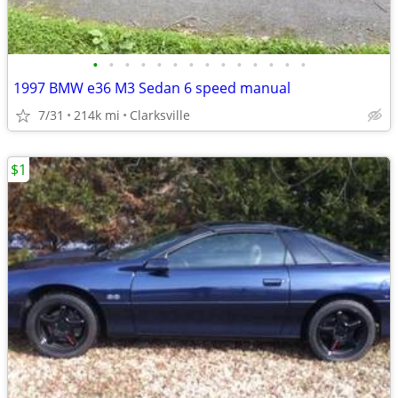
•
•
•
•
•
•
•
•
•
•
•
•
•
•
1997 BMW e36 M3 Sedan 6 speed manual
7/31
214k mi
Clarksville
$1