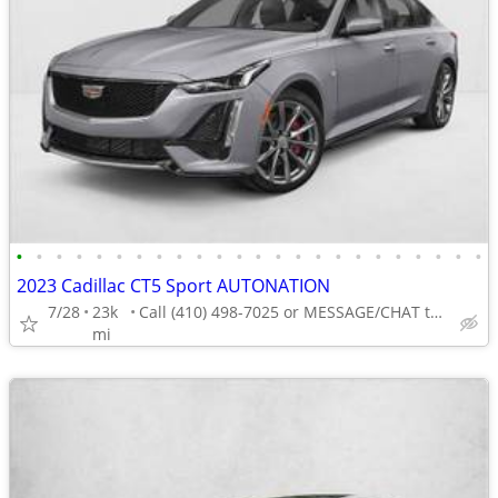
•
•
•
•
•
•
•
•
•
•
•
•
•
•
•
•
•
•
•
•
•
•
•
•
2023 Cadillac CT5 Sport AUTONATION
7/28
23k
Call (410) 498-7025 or MESSAGE/CHAT to confirm availability
mi