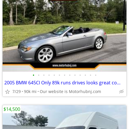
•
•
•
•
•
•
•
•
•
•
•
•
•
2005 BMW 645CI Only 89k runs drives looks great comvertible
7/29
90k mi
Our website is Motorhubnj.com
$14,500