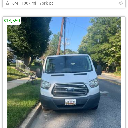
8/4
100k mi
York pa
$18,550