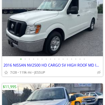
•
•
•
•
•
•
•
•
•
•
•
•
•
•
•
•
2016 NISSAN NV2500 HD CARGO SV HIGH ROOF MD INSPECTED
7/28
119k mi
JESSUP
$11,995