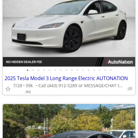
•
•
•
•
•
•
•
•
•
•
•
•
•
•
•
•
2025 Tesla Model 3 Long Range Electric AUTONATION
7/28
39k
Call (443) 912-5289 or MESSAGE/CHAT to confirm availability
mi