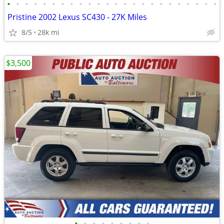
•
•
•
•
•
•
•
•
•
•
•
•
•
•
•
•
•
•
•
•
•
•
•
•
Pristine 2002 Lexus SC430 - 27K Miles
8/5
28k mi
$3,500
•
•
•
•
•
•
•
•
•