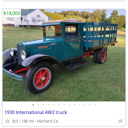
$14,000
•
•
•
•
•
•
•
•
•
•
•
•
•
1930 International AW2 truck
8/5
18k mi
Harford Co