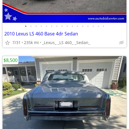
•
•
•
•
•
•
•
•
•
•
•
•
•
•
•
•
2010 Lexus LS 460 Base 4dr Sedan
7/31
235k mi
_Lexus_ _LS 460_ _Sedan_
$8,500