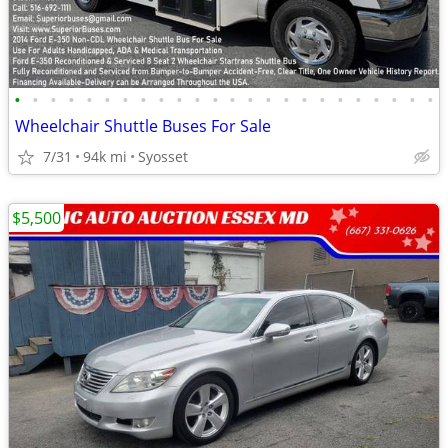
•
•
•
•
•
•
•
•
•
•
•
•
•
•
•
•
•
•
•
•
•
•
•
•
Wheelchair Shuttle Buses For Sale
7/31
94k mi
Syosset
$5,500