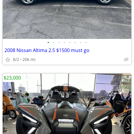
•
•
•
•
•
•
•
•
2008 Nissan Altima 2.5 $1500 must go
8/2
20k mi
$23,000