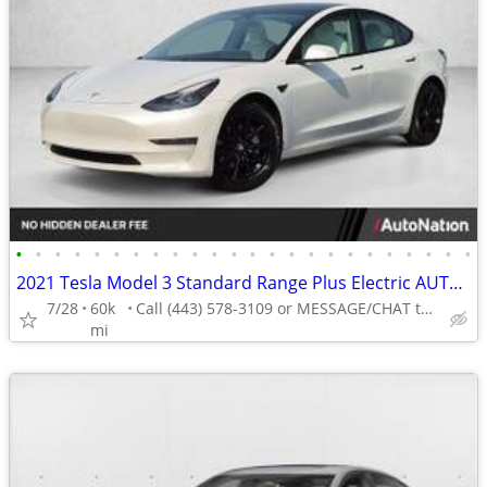
•
•
•
•
•
•
•
•
•
•
•
•
•
•
•
•
•
•
•
•
•
•
•
•
2021 Tesla Model 3 Standard Range Plus Electric AUTONATION
7/28
60k
Call (443) 578-3109 or MESSAGE/CHAT to confirm availability
mi