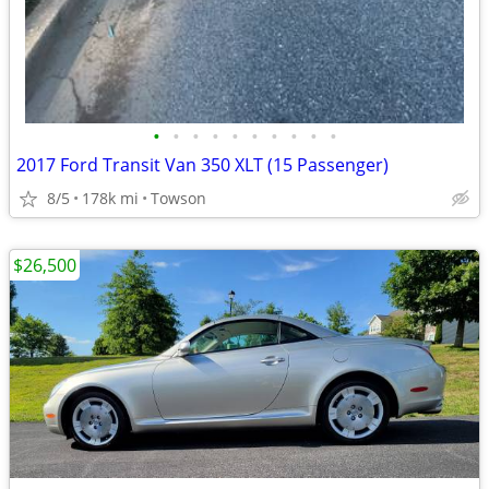
•
•
•
•
•
•
•
•
•
•
2017 Ford Transit Van 350 XLT (15 Passenger)
8/5
178k mi
Towson
$26,500