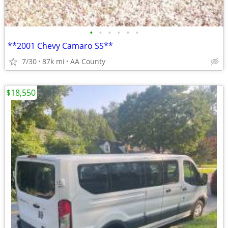
•
•
•
•
•
•
**2001 Chevy Camaro SS**
7/30
87k mi
AA County
$18,550