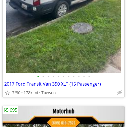
•
•
•
•
•
•
•
•
•
•
•
2017 Ford Transit Van 350 XLT (15 Passenger)
7/30
178k mi
Towson
$5,695