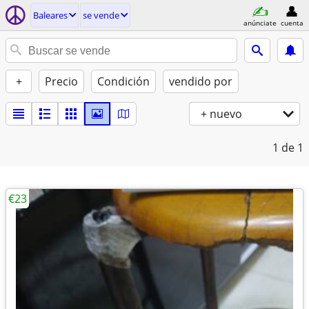
Baleares
se vende
anúnciate
cuenta
+
Precio
Condición
vendido por
+ nuevo
1
de 1
€23