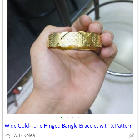
•
•
•
•
Wide Gold-Tone Hinged Bangle Bracelet with X Pattern
7/3
Kolea