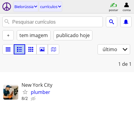
Bielorússia
currículos
postar
conta
+
tem imagem
publicado hoje
último
1
de 1
New York City
plumber
8/2