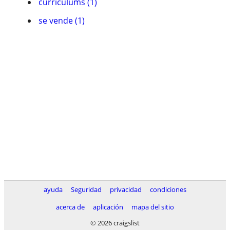
currí­culums (1)
se vende (1)
ayuda
Seguridad
privacidad
condiciones
acerca de
aplicación
mapa del sitio
© 2026 craigslist