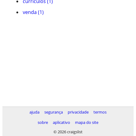
currículos (1)
venda (1)
ajuda
segurança
privacidade
termos
sobre
aplicativo
mapa do site
© 2026 craigslist