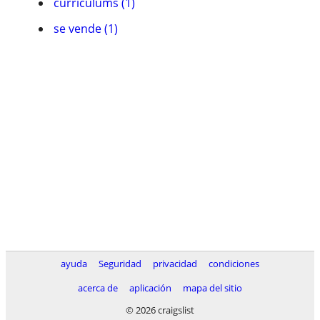
currí­culums (1)
se vende (1)
ayuda
Seguridad
privacidad
condiciones
acerca de
aplicación
mapa del sitio
© 2026 craigslist