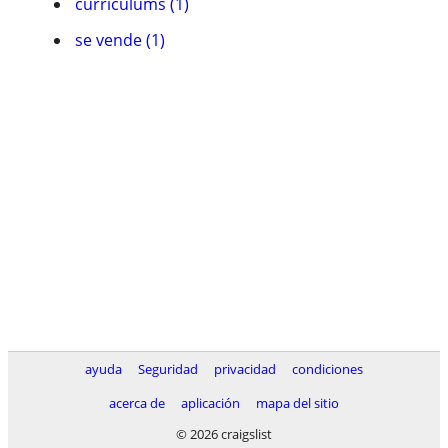
currí­culums (1)
se vende (1)
ayuda
Seguridad
privacidad
condiciones
acerca de
aplicación
mapa del sitio
© 2026 craigslist