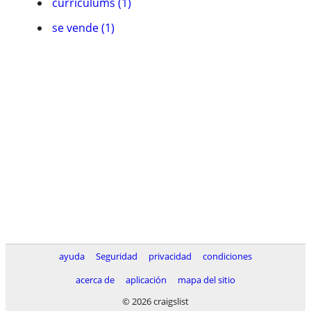
currí­culums (1)
se vende (1)
ayuda
Seguridad
privacidad
condiciones
acerca de
aplicación
mapa del sitio
© 2026 craigslist