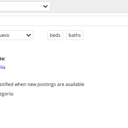
uevo
beds
baths
te:
lia
otified when new postings are available
egoría: