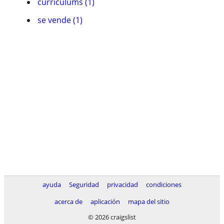
currí­culums (1)
se vende (1)
ayuda
Seguridad
privacidad
condiciones
acerca de
aplicación
mapa del sitio
© 2026 craigslist