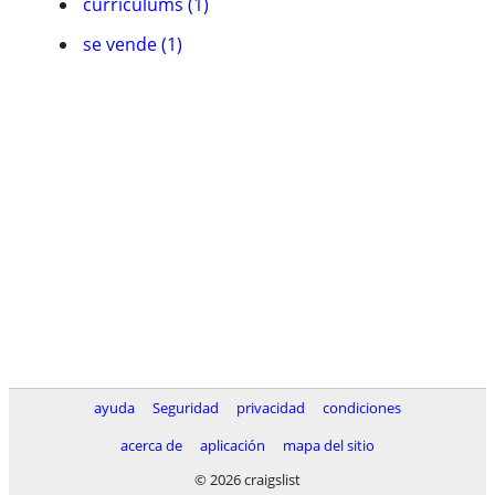
currí­culums (1)
se vende (1)
ayuda
Seguridad
privacidad
condiciones
acerca de
aplicación
mapa del sitio
© 2026 craigslist