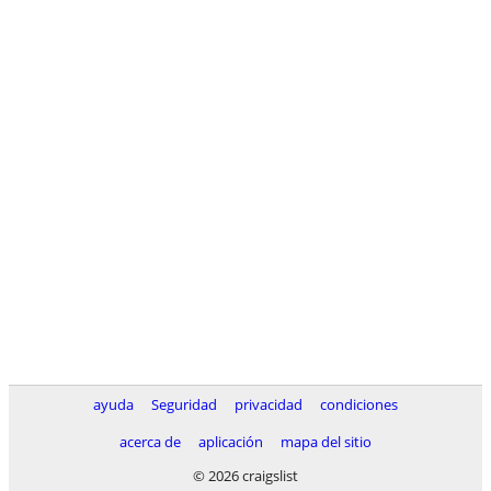
ayuda
Seguridad
privacidad
condiciones
acerca de
aplicación
mapa del sitio
© 2026 craigslist