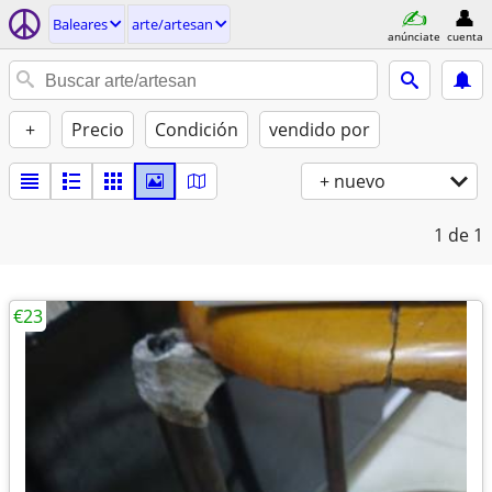
Baleares
arte/artesan
anúnciate
cuenta
+
Precio
Condición
vendido por
+ nuevo
1
de 1
€23