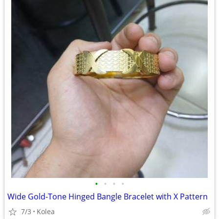
•
•
•
•
Wide Gold-Tone Hinged Bangle Bracelet with X Pattern
7/3
Kolea