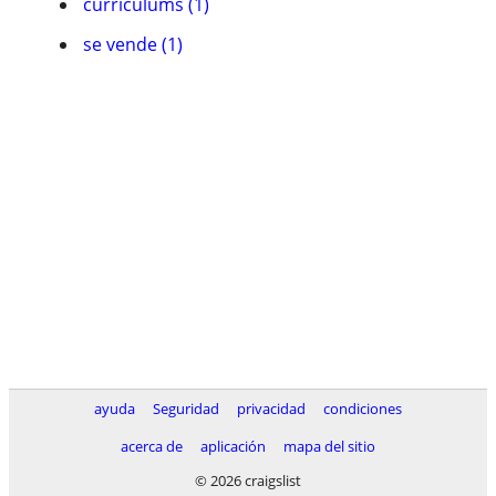
currí­culums (1)
se vende (1)
ayuda
Seguridad
privacidad
condiciones
acerca de
aplicación
mapa del sitio
© 2026 craigslist