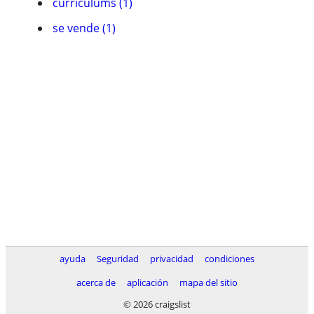
currí­culums (1)
se vende (1)
ayuda
Seguridad
privacidad
condiciones
acerca de
aplicación
mapa del sitio
© 2026 craigslist