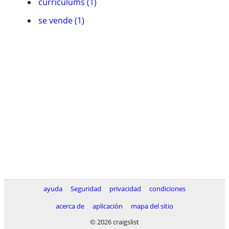
currí­culums (1)
se vende (1)
ayuda
Seguridad
privacidad
condiciones
acerca de
aplicación
mapa del sitio
© 2026 craigslist