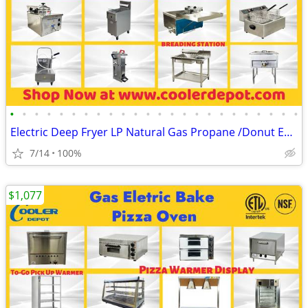
•
•
•
•
•
•
•
•
•
•
•
•
•
•
•
•
•
•
•
•
•
•
•
•
Electric Deep Fryer LP Natural Gas Propane /Donut Equipment/Oil Filter
7/14
100%
$1,077