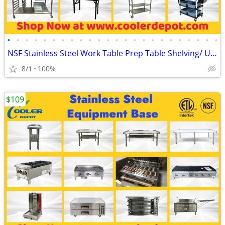
•
•
•
•
•
•
•
•
•
•
•
•
•
•
•
•
•
•
•
•
•
•
•
•
NSF Stainless Steel Work Table Prep Table Shelving/ Utility Cart
8/1
100%
$109