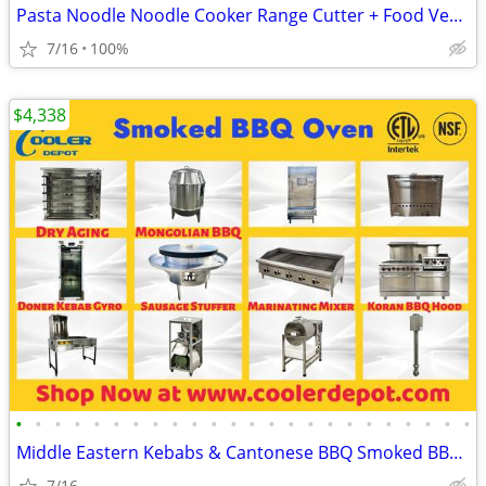
Pasta Noodle Noodle Cooker Range Cutter + Food Vegetable Prep Equipme
7/16
100%
$4,338
•
•
•
•
•
•
•
•
•
•
•
•
•
•
•
•
•
•
•
•
•
•
•
•
Middle Eastern Kebabs & Cantonese BBQ Smoked BBQ Oven / Grill / Meat P
7/16