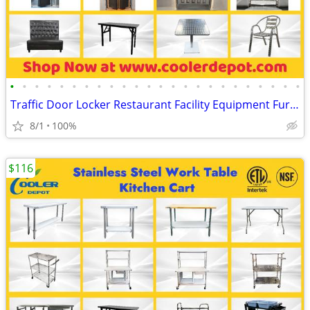
•
•
•
•
•
•
•
•
•
•
•
•
•
•
•
•
•
•
•
•
•
•
•
•
Traffic Door Locker Restaurant Facility Equipment Furniture
8/1
100%
$116