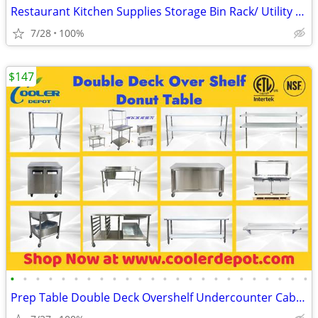
Restaurant Kitchen Supplies Storage Bin Rack/ Utility Equipment
7/28
100%
$147
•
•
•
•
•
•
•
•
•
•
•
•
•
•
•
•
•
•
•
•
•
•
•
•
Prep Table Double Deck Overshelf Undercounter Cabinet Donut Table Equ