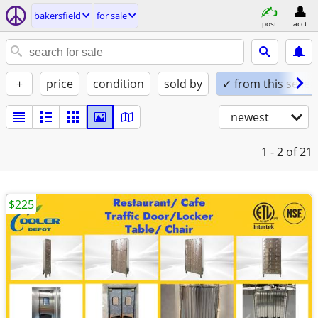
bakersfield
for sale
post
acct
+
price
condition
sold by
✓ from this seller
newest
1 - 2
of 21
$225