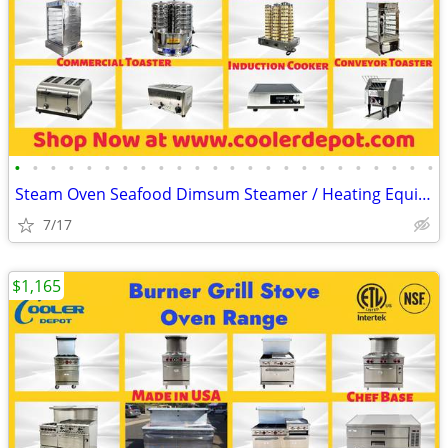
•
•
•
•
•
•
•
•
•
•
•
•
•
•
•
•
•
•
•
•
•
•
•
•
Steam Oven Seafood Dimsum Steamer / Heating Equipment / Toaster
7/17
$1,165