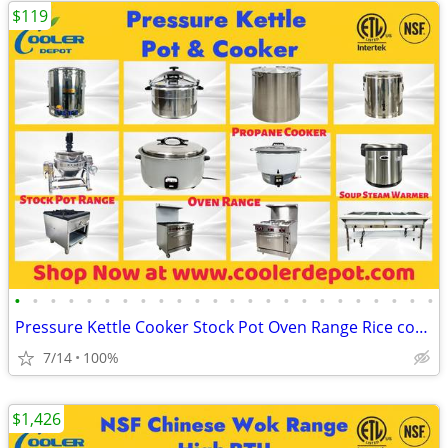
$119
•
•
•
•
•
•
•
•
•
•
•
•
•
•
•
•
•
•
•
•
•
•
•
•
Pressure Kettle Cooker Stock Pot Oven Range Rice cooker
7/14
100%
$1,426