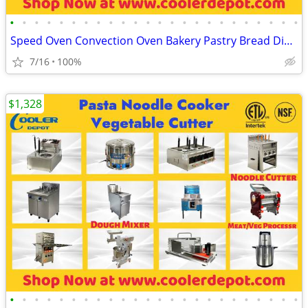
•
•
•
•
•
•
•
•
•
•
•
•
•
•
•
•
•
•
•
•
•
•
•
•
Speed Oven Convection Oven Bakery Pastry Bread Display
7/16
100%
$1,328
•
•
•
•
•
•
•
•
•
•
•
•
•
•
•
•
•
•
•
•
•
•
•
•