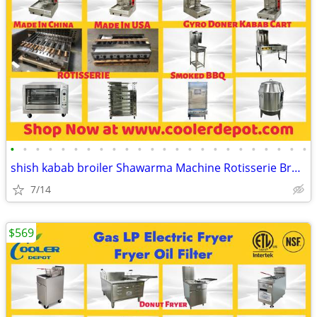
•
•
•
•
•
•
•
•
•
•
•
•
•
•
•
•
•
•
•
•
•
•
•
•
shish kabab broiler Shawarma Machine Rotisserie Broiler Radiant CharBr
7/14
$569