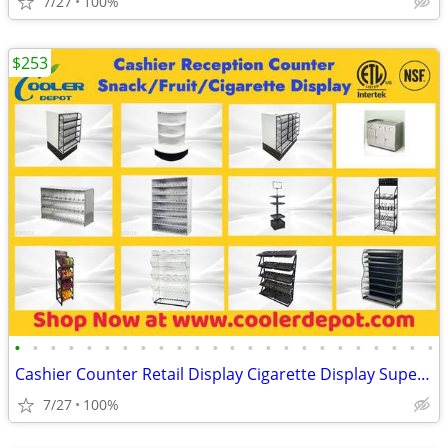
7/27
100%
$253
•
•
•
•
•
•
•
•
•
•
•
•
•
•
•
•
•
•
•
•
•
•
•
•
Cashier Counter Retail Display Cigarette Display Supermarket Fixtures
7/27
100%