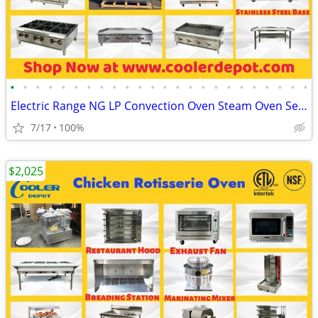
•
•
•
•
•
•
•
•
•
•
•
•
•
•
•
•
•
•
•
•
•
•
•
•
Electric Range NG LP Convection Oven Steam Oven Seafood Dimsum Steamer
7/17
100%
$2,025