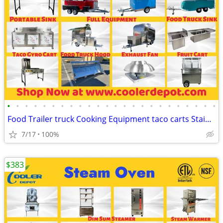
•
•
•
•
•
•
•
•
•
•
•
•
•
•
•
•
•
•
•
•
•
•
•
•
Food Trailer truck Cooking Equipment taco carts Stainless Steel Stand
7/17
100%
$383