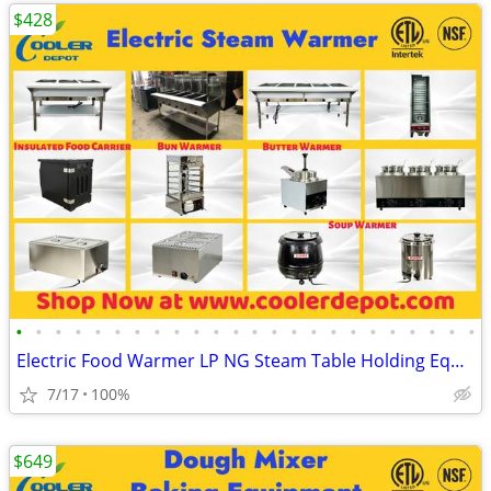
$428
•
•
•
•
•
•
•
•
•
•
•
•
•
•
•
•
•
•
•
•
•
•
•
•
Electric Food Warmer LP NG Steam Table Holding Equipment
7/17
100%
$649