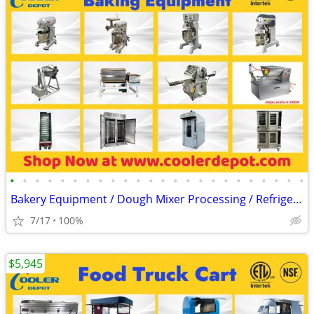
•
•
•
•
•
•
•
•
•
•
•
•
•
•
•
•
•
•
•
•
•
•
•
•
Bakery Equipment / Dough Mixer Processing / Refrigeration
7/17
100%
$5,945