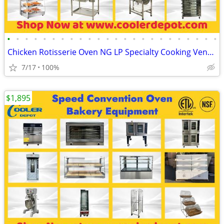
•
•
•
•
•
•
•
•
•
•
•
•
•
•
•
•
•
•
•
•
•
•
•
•
Chicken Rotisserie Oven NG LP Specialty Cooking Ventilation Marinate
7/17
100%
$1,895