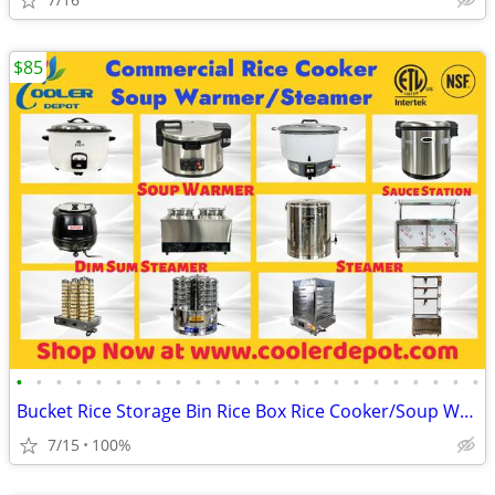
$85
•
•
•
•
•
•
•
•
•
•
•
•
•
•
•
•
•
•
•
•
•
•
•
•
Bucket Rice Storage Bin Rice Box Rice Cooker/Soup Warmer/Steamer
7/15
100%