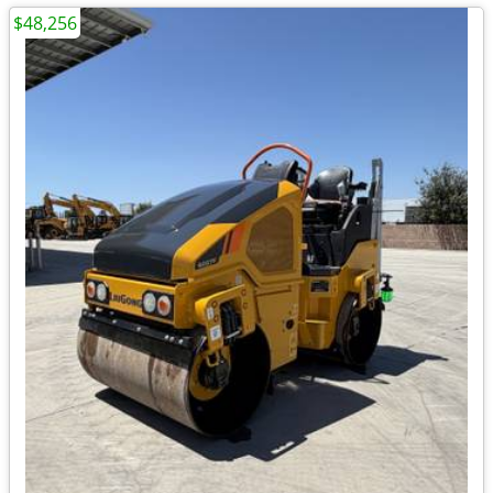
$48,256