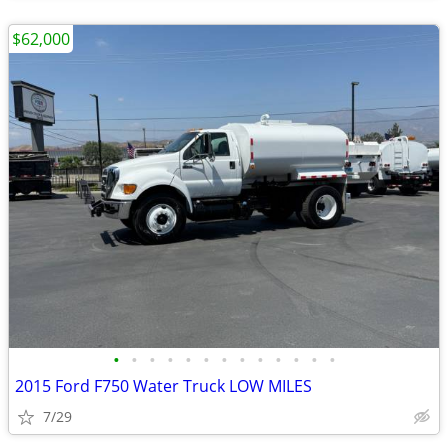
$62,000
•
•
•
•
•
•
•
•
•
•
•
•
•
2015 Ford F750 Water Truck LOW MILES
7/29