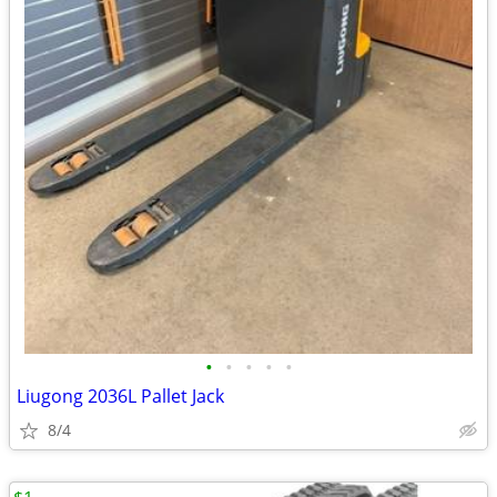
•
•
•
•
•
Liugong 2036L Pallet Jack
8/4