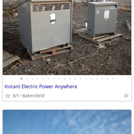
•
•
•
•
•
•
•
•
•
•
•
•
•
•
•
•
•
•
Instant Electric Power Anywhere
8/1
Bakersfield