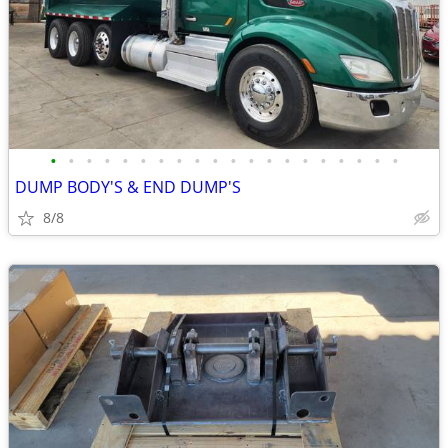
•
•
•
•
•
•
•
•
•
•
•
•
•
•
•
•
•
•
•
•
DUMP BODY'S & END DUMP'S
8/8