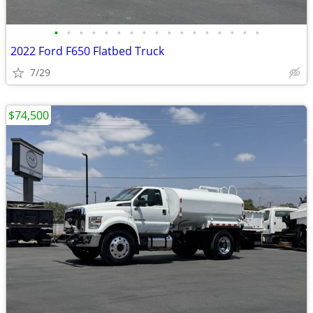
•
•
•
•
•
•
•
•
•
•
•
•
•
•
•
•
•
2022 Ford F650 Flatbed Truck
7/29
$74,500