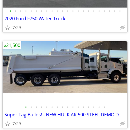
•
•
•
•
•
•
•
•
•
•
•
•
•
•
•
•
•
•
•
•
•
•
2020 Ford F750 Water Truck
7/29
$21,500
•
•
•
•
•
•
•
•
•
•
•
•
•
•
•
•
Super Tag Builds! - NEW HULK AR 500 STEEL DEMO DUMP BODY
7/29