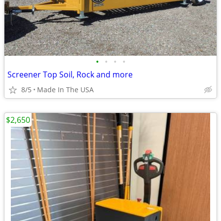
•
•
•
•
Screener Top Soil, Rock and more
8/5
Made In The USA
$2,650