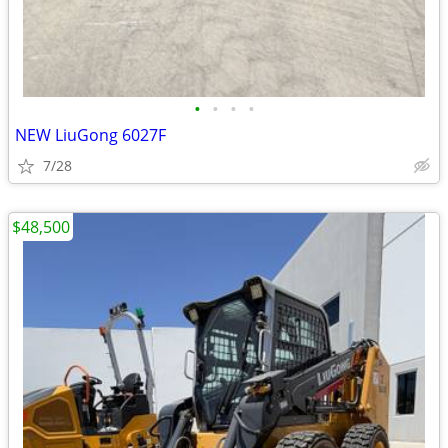
•
•
•
•
NEW LiuGong 6027F
7/28
$48,500