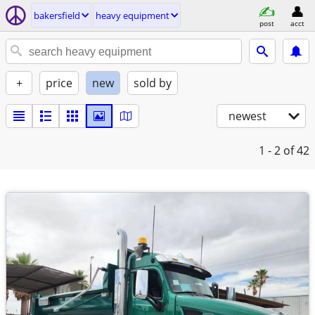
bakersfield
heavy equipment
post
acct
+
price
new
sold by
newest
1 - 2
of 42