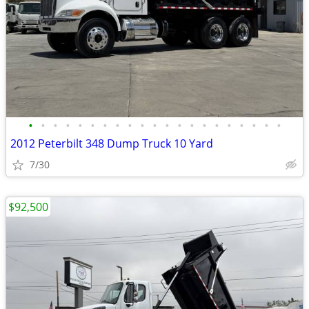
•
•
•
•
•
•
•
•
•
•
•
•
•
•
•
•
•
•
•
•
•
2012 Peterbilt 348 Dump Truck 10 Yard
7/30
$92,500