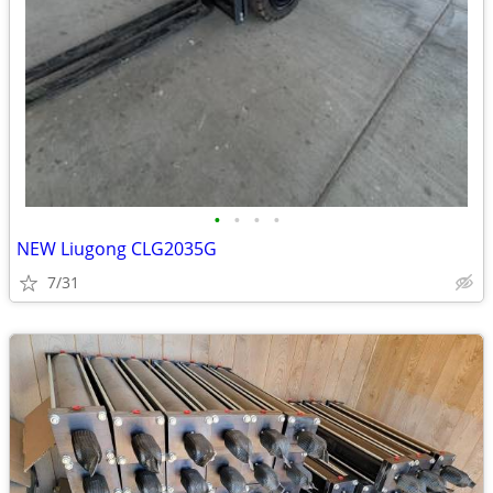
•
•
•
•
NEW Liugong CLG2035G
7/31