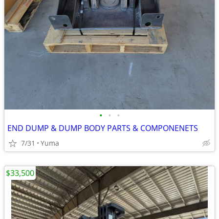
•
•
•
END DUMP & DUMP BODY PARTS & COMPONENETS
7/31
Yuma
$33,500