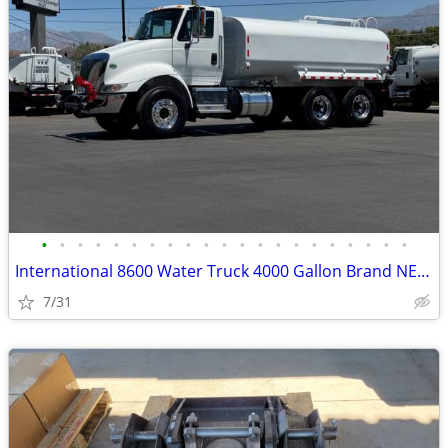
•
•
•
•
•
•
•
•
•
•
•
•
•
•
•
•
•
•
•
•
•
International 8600 Water Truck 4000 Gallon Brand NEW Tank
7/31