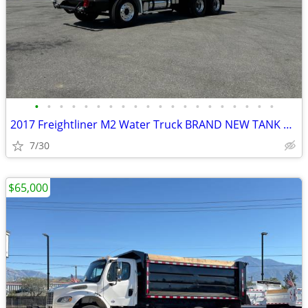
•
•
•
•
•
•
•
•
•
•
•
•
•
•
•
•
•
•
•
•
2017 Freightliner M2 Water Truck BRAND NEW TANK Cummins
7/30
$65,000