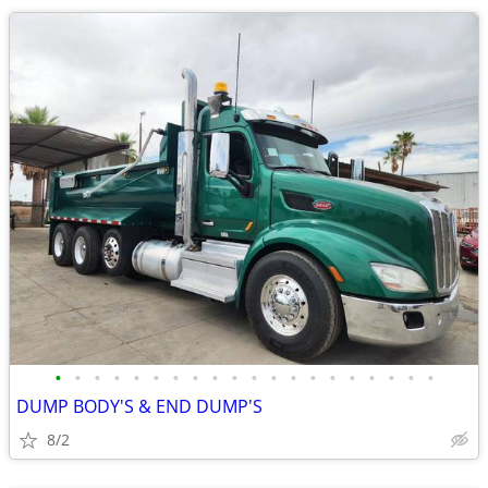
•
•
•
•
•
•
•
•
•
•
•
•
•
•
•
•
•
•
•
•
DUMP BODY'S & END DUMP'S
8/2