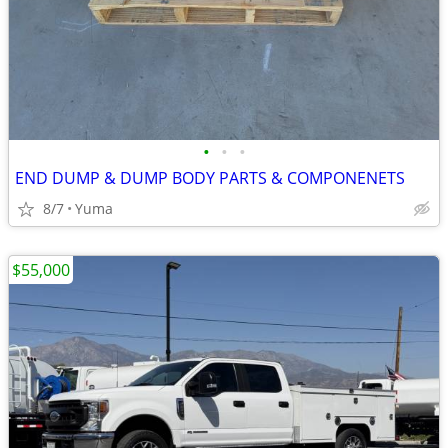
•
•
•
END DUMP & DUMP BODY PARTS & COMPONENETS
8/7
Yuma
$55,000