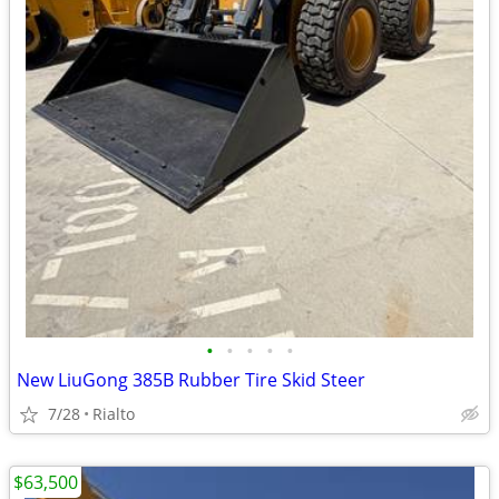
•
•
•
•
•
New LiuGong 385B Rubber Tire Skid Steer
7/28
Rialto
$63,500