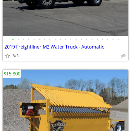
•
•
•
•
•
•
•
•
•
•
•
•
•
•
•
•
•
•
•
•
•
2019 Freightliner M2 Water Truck - Automatic
8/5
$15,800