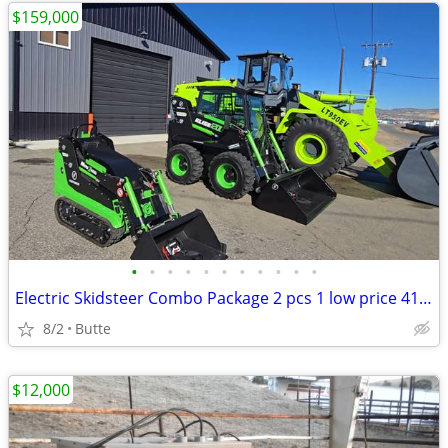
$159,000
•
•
•
•
•
•
•
•
•
•
•
Electric Skidsteer Combo Package 2 pcs 1 low price 41% Off
8/2
Butte
$12,000