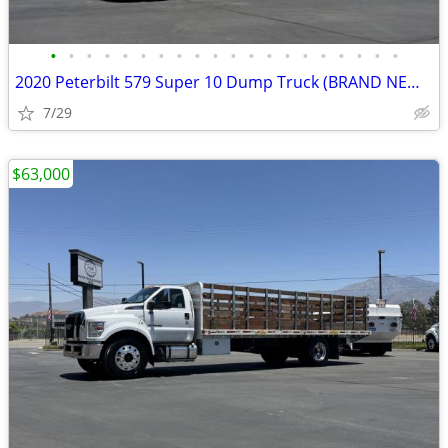
•
•
•
•
•
•
•
•
•
•
•
•
•
•
•
•
•
•
•
•
2020 Peterbilt 579 Super 10 Dump Truck (BRAND NEW SYSTEM)
7/29
$63,000