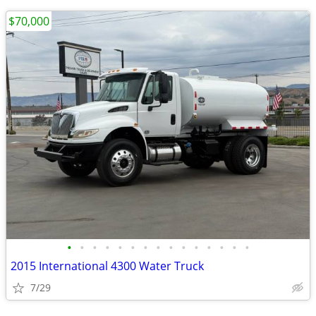
$70,000
•
•
•
•
•
•
•
•
•
•
•
•
•
•
•
2015 International 4300 Water Truck
7/29