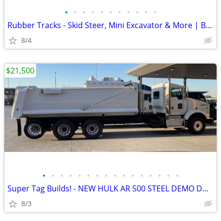
•
•
•
•
•
•
•
•
•
•
•
Rubber Tracks - Skid Steer, Mini Excavator & More | Best Prices
8/4
$21,500
•
•
•
•
•
•
•
•
•
•
•
•
•
•
•
•
Super Tag Builds! - NEW HULK AR 500 STEEL DEMO DUMP BODY
8/3