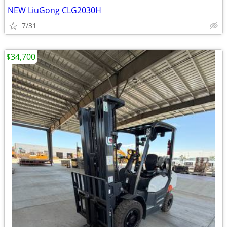
NEW LiuGong CLG2030H
7/31
$34,700