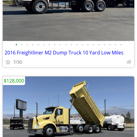
•
•
•
•
•
•
•
•
•
•
•
•
•
•
•
•
•
•
•
•
2016 Freightliner M2 Dump Truck 10 Yard Low Miles
7/30
$128,000