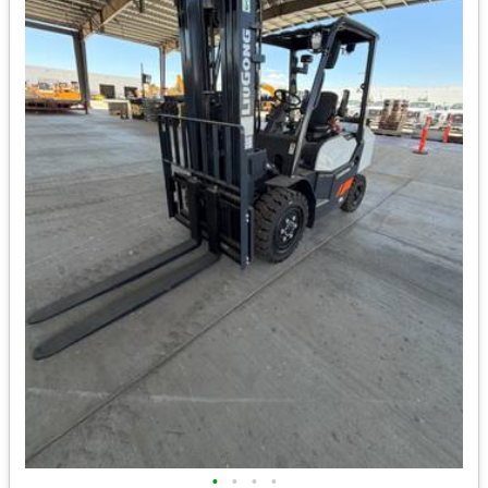
•
•
•
•