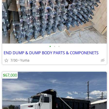
•
•
•
END DUMP & DUMP BODY PARTS & COMPONENETS
7/30
Yuma
$67,000