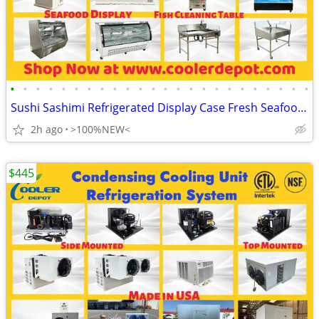
•
•
•
•
•
•
•
•
•
•
•
•
•
•
•
•
•
•
•
•
•
•
•
•
Sushi Sashimi Refrigerated Display Case Fresh Seafood Showcase Fish Cl
2h ago
>100%NEW<
$445