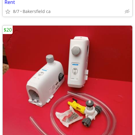
Rent
8/7
Bakersfield ca
$20