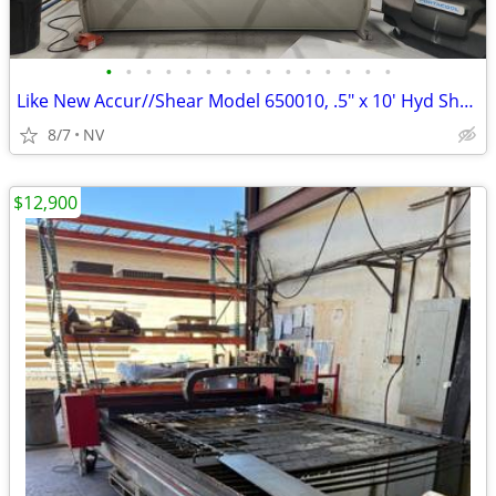
•
•
•
•
•
•
•
•
•
•
•
•
•
•
•
Like New Accur//Shear Model 650010, .5" x 10' Hyd Shear w/ Backgauge
8/7
NV
$12,900