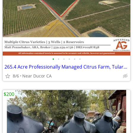
•
•
•
•
•
•
265.4 Acre Professionally Managed Citrus Farm, Tulare County, CA
8/6
Near Ducor CA
$200