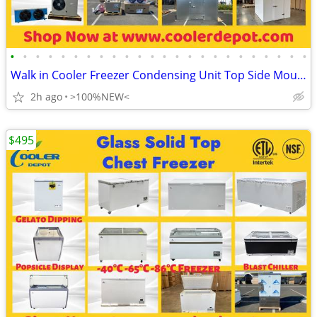
•
•
•
•
•
•
•
•
•
•
•
•
•
•
•
•
•
•
•
•
•
•
•
•
Walk in Cooler Freezer Condensing Unit Top Side Mounted Refrigeration
2h ago
>100%NEW<
$495