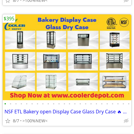
8/7
>100%NEW<
$395
•
•
•
•
•
•
•
•
•
•
•
•
•
•
•
•
•
•
•
•
•
•
•
•
NSF ETL Bakery open Display Case Glass Dry Case 🔥 BRAND NEW N
8/7
>100%NEW<