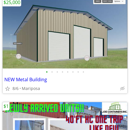
$25,000
•
•
•
•
•
•
•
•
NEW Metal Building
8/6
Mariposa
$1