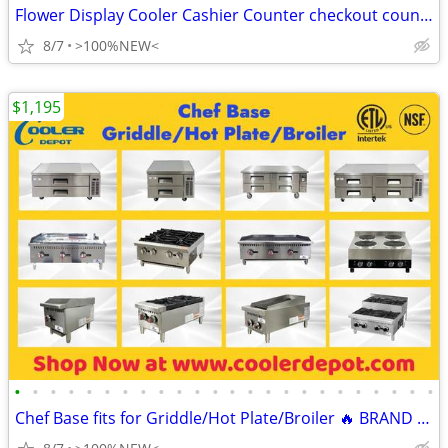
Flower Display Cooler Cashier Counter checkout counter 🔥 BR
8/7
>100%NEW<
$1,195
•
•
•
•
•
•
•
•
•
•
•
•
•
•
•
•
•
•
•
•
•
•
•
•
Chef Base fits for Griddle/Hot Plate/Broiler 🔥 BRAND NEW NSF