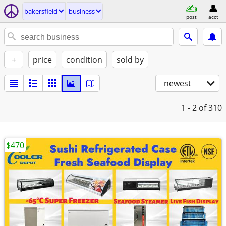
bakersfield
business
post
acct
+
price
condition
sold by
newest
1 - 2
of 310
$470