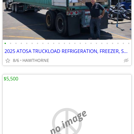
•
•
•
•
•
•
•
•
•
•
•
•
•
•
•
•
•
•
•
•
•
•
•
•
2025 ATOSA TRUCKLOAD REFRIGERATION, FREEZER, STOVES AND MORE
8/6
HAWTHORNE
$5,500
no image