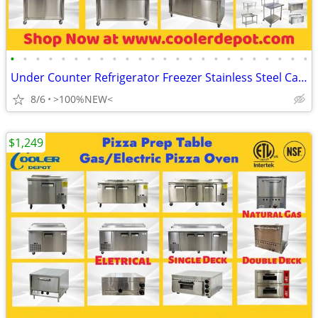
•
•
•
•
•
•
•
•
•
•
•
•
•
•
•
•
•
•
•
•
•
•
•
•
Under Counter Refrigerator Freezer Stainless Steel Cabinet 🔥
8/6
>100%NEW<
$1,249