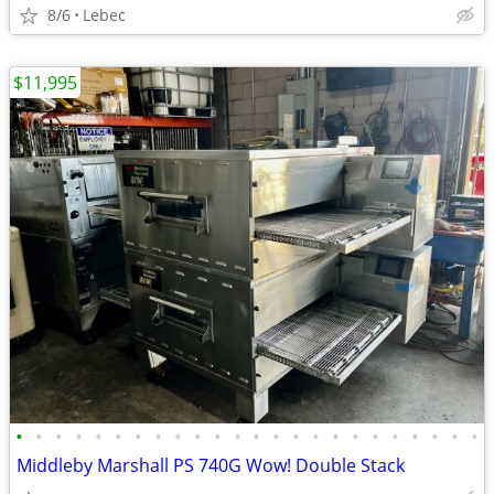
8/6
Lebec
$11,995
•
•
•
•
•
•
•
•
•
•
•
•
•
•
•
•
•
•
•
•
•
•
•
•
Middleby Marshall PS 740G Wow! Double Stack