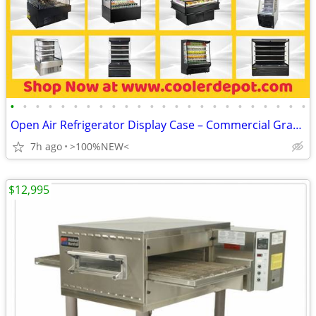
•
•
•
•
•
•
•
•
•
•
•
•
•
•
•
•
•
•
•
•
•
•
•
•
Open Air Refrigerator Display Case – Commercial Grab & Go Cooler
7h ago
>100%NEW<
$12,995