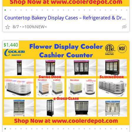
•
•
•
•
•
•
•
•
•
•
•
•
•
•
•
•
•
•
•
•
•
•
•
•
Countertop Bakery Display Cases – Refrigerated & Dry Showcase <b
8/7
>100%NEW<
$1,440
•
•
•
•
•
•
•
•
•
•
•
•
•
•
•
•
•
•
•
•
•
•
•
•