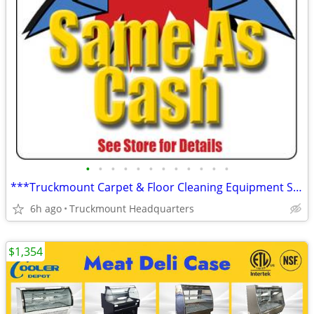
•
•
•
•
•
•
•
•
•
•
•
•
***Truckmount Carpet & Floor Cleaning Equipment Super Store***
6h ago
Truckmount Headquarters
$1,354