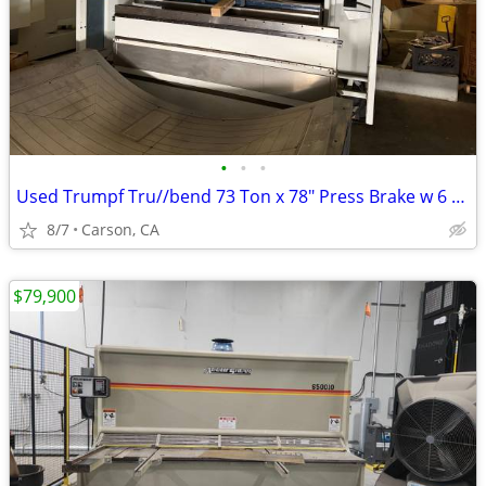
•
•
•
Used Trumpf Tru//bend 73 Ton x 78" Press Brake w 6 Axis CNC Control
8/7
Carson, CA
$79,900