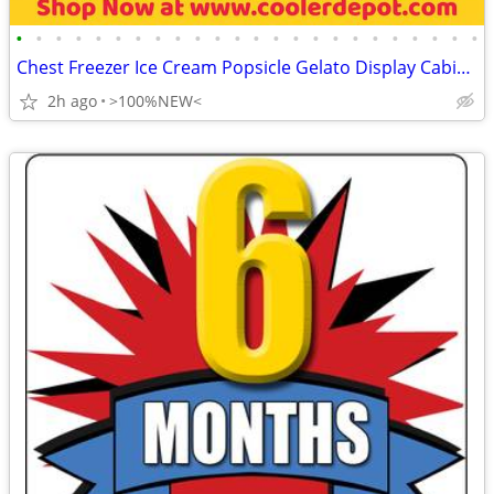
•
•
•
•
•
•
•
•
•
•
•
•
•
•
•
•
•
•
•
•
•
•
•
•
Chest Freezer Ice Cream Popsicle Gelato Display Cabinet 🔥 BRA
2h ago
>100%NEW<