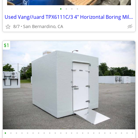
•
•
•
•
Used Vang//uard TPX6111C/3 4" Horizontal Boring Mill w/ Rotary Table
8/7
San Bernardino, CA
$1
•
•
•
•
•
•
•
•
•
•
•
•
•
•
•
•
•
•
•
•
•
•
•
•