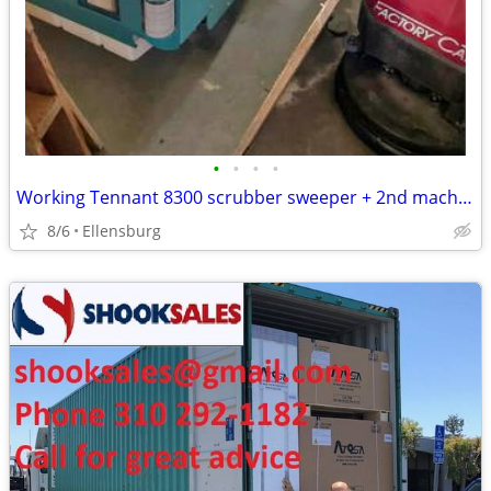
•
•
•
•
Working Tennant 8300 scrubber sweeper + 2nd machine included in price
8/6
Ellensburg