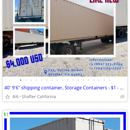
•
•
•
•
•
•
•
•
•
•
•
•
•
•
•
•
•
•
40' 9'6" shipping container, Storage Containers - $1 - $1 (Shafter Cal
8/6
Shafter California
$1