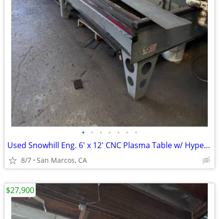
•
•
•
•
•
•
•
Used Snowhill Eng. 6' x 12' CNC Plasma Table w/ HyperTherm ProMax 200
8/7
San Marcos, CA
$27,900