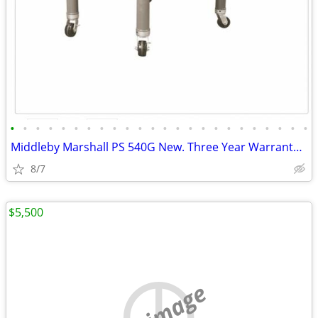
•
•
•
•
•
•
•
•
•
•
•
•
•
•
•
•
•
•
•
•
•
•
•
•
Middleby Marshall PS 540G New. Three Year Warranty Warehouse Sale.
8/7
$5,500
no image