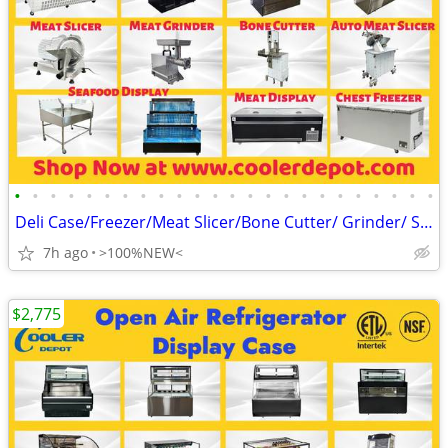
•
•
•
•
•
•
•
•
•
•
•
•
•
•
•
•
•
•
•
•
•
•
•
•
Deli Case/Freezer/Meat Slicer/Bone Cutter/ Grinder/ Saw 🔥 BR
7h ago
>100%NEW<
$2,775