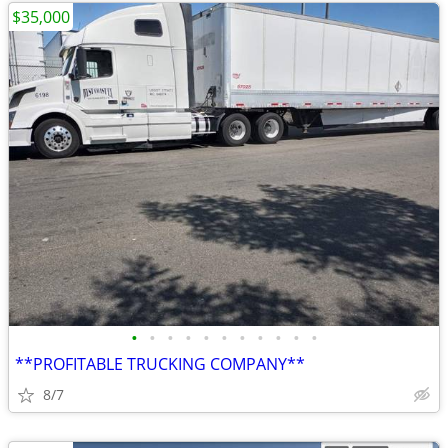
$35,000
•
•
•
•
•
•
•
•
•
•
•
**PROFITABLE TRUCKING COMPANY**
8/7