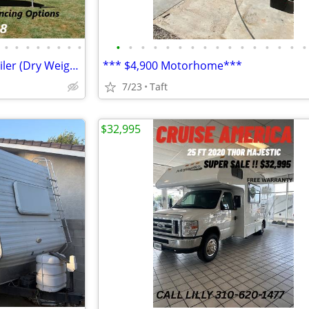
•
•
•
•
•
•
•
•
•
•
•
•
•
•
•
•
•
•
•
•
•
•
•
•
2022 Coachmen 19ft Travel Trailer (Dry Weight 2900 lb) - WE FINANCE
*** $4,900 Motorhome***
7/23
Taft
$32,995