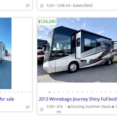
7/29
129k mi
bakersfield
$124,240
•
•
•
•
•
•
•
•
•
•
•
•
•
•
•
•
•
•
•
•
•
•
•
or sale
7/28
41k
mi