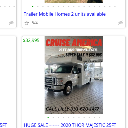
•
•
•
•
•
•
•
•
•
•
•
•
•
•
•
•
•
•
•
•
•
Trailer Mobile Homes 2 units available
8/4
$32,995
•
•
•
•
•
•
•
•
•
•
•
5FT
HUGE SALE ~~~~ 2020 THOR MAJESTIC 25FT