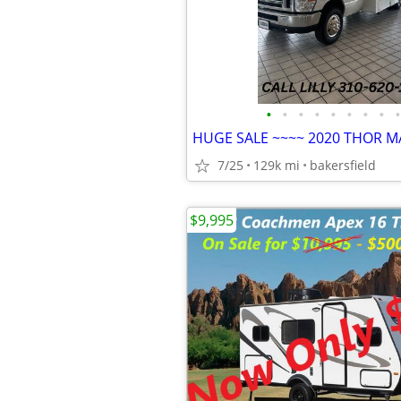
•
•
•
•
•
•
•
•
•
HUGE SALE ~~~~ 2020 THOR MA
7/25
129k mi
bakersfield
$9,995