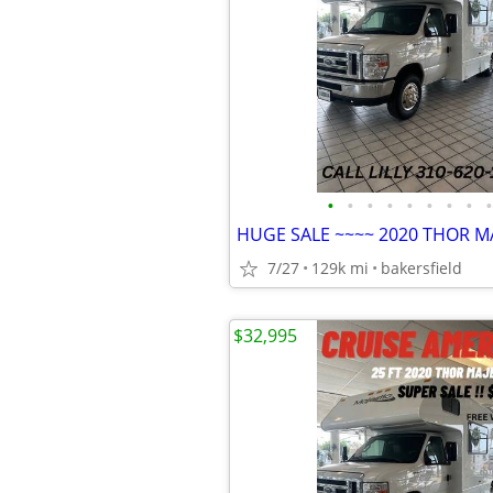
•
•
•
•
•
•
•
•
•
HUGE SALE ~~~~ 2020 THOR MA
7/27
129k mi
bakersfield
$32,995