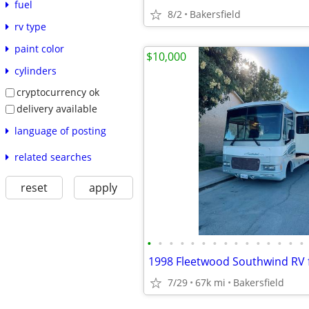
fuel
8/2
Bakersfield
rv type
paint color
$10,000
cylinders
cryptocurrency ok
delivery available
language of posting
related searches
reset
apply
•
•
•
•
•
•
•
•
•
•
•
•
•
•
•
1998 Fleetwood Southwind RV f
7/29
67k mi
Bakersfield