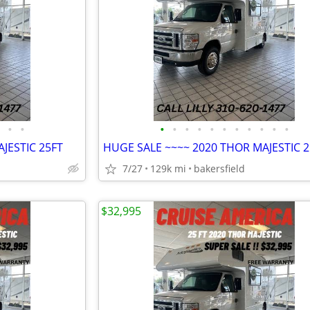
•
•
•
•
•
•
•
•
•
•
•
•
•
JESTIC 25FT
HUGE SALE ~~~~ 2020 THOR MAJESTIC 2
7/27
129k mi
bakersfield
$32,995