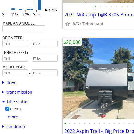
•
•
•
•
•
•
•
•
$124k
2021 NuCamp T@B 320S Boon
$0
$10k
$20k
$30k
MAKE AND MODEL
8/6
Tehachapi
ODOMETER
$20,000
-
LENGTH (FEET)
-
MODEL YEAR
-
drive
transmission
title status
clean
more...
•
•
•
•
•
•
•
•
•
•
•
•
•
•
condition
2022 Aspin Trail -. Big Price Dr