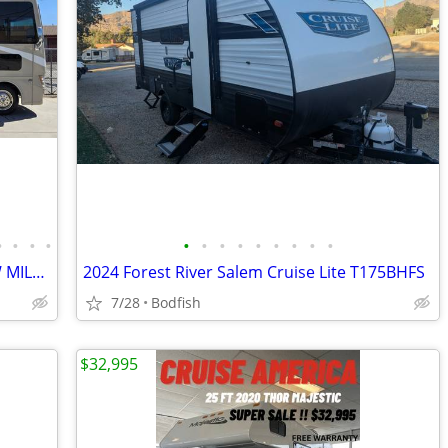
•
•
•
•
•
•
•
•
•
•
•
•
•
2015 Thor Motor Coach Windsport LOW MILES Financing Available!
2024 Forest River Salem Cruise Lite T175BHFS
7/28
Bodfish
$32,995