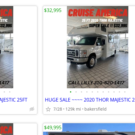
$32,995
•
•
•
•
•
•
•
•
•
•
•
•
•
JESTIC 25FT
HUGE SALE ~~~~ 2020 THOR MAJESTIC 2
7/28
129k mi
bakersfield
$49,995