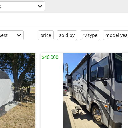
s
est
price
sold by
rv type
model yea
$46,000