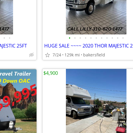
•
•
•
•
•
•
•
•
•
•
•
•
•
JESTIC 25FT
HUGE SALE ~~~~ 2020 THOR MAJESTIC 2
7/24
129k mi
bakersfield
$4,900