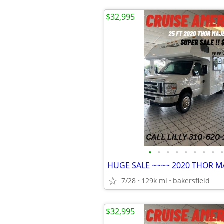
$32,995
•
•
•
•
•
•
•
•
•
HUGE SALE ~~~~ 2020 THOR MA
7/28
129k mi
bakersfield
$32,995