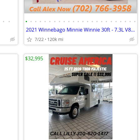
•
•
•
•
•
•
•
•
•
•
•
•
•
•
•
•
•
•
•
•
•
•
•
•
•
•
2021 Winnebago Minnie Winnie 30ft - 7.3L V8 “Godzilla Engine"
7/22
120k mi
$32,995