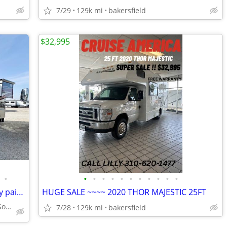
7/29
129k mi
bakersfield
$32,995
•
•
•
•
•
•
•
•
•
•
•
•
2013 Winnebago Journey Shiny Full body paint❤️Get a steal this summer
HUGE SALE ~~~~ 2020 THOR MAJESTIC 25FT
🔥Sizzling Summer Deals🔥 South West RVGUY
7/28
129k mi
bakersfield