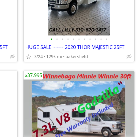
•
•
•
•
•
•
•
•
•
•
•
5FT
HUGE SALE ~~~~ 2020 THOR MAJESTIC 25FT
7/24
129k mi
bakersfield
$37,995