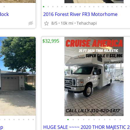
•
•
•
•
•
•
•
•
•
•
•
•
•
•
•
•
•
•
•
•
dock
2016 Forest River FR3 Motorhome
8/5
10k mi
Tehachapi
$32,995
•
•
•
•
•
•
•
•
•
•
•
•
•
•
•
•
•
•
•
op
HUGE SALE ~~~~ 2020 THOR MAJESTIC 2