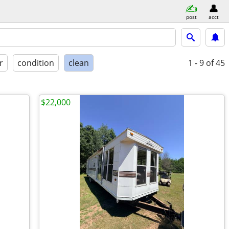
post
acct
r
condition
clean
1 - 9
of 45
$22,000