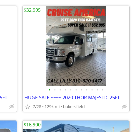
$32,995
•
•
•
•
•
•
•
•
•
•
•
5FT
HUGE SALE ~~~~ 2020 THOR MAJESTIC 25FT
7/28
129k mi
bakersfield
$16,900