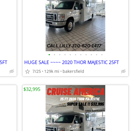
•
•
•
•
•
•
•
•
•
•
•
5FT
HUGE SALE ~~~~ 2020 THOR MAJESTIC 25FT
7/25
129k mi
bakersfield
$32,995