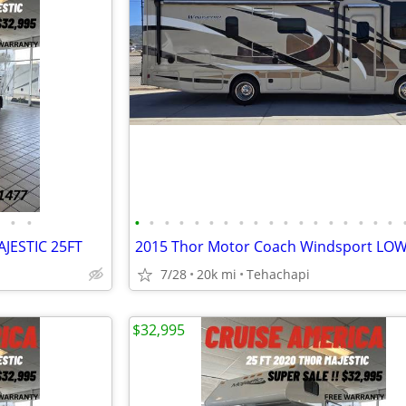
•
•
•
•
•
•
•
•
•
•
•
•
•
•
•
•
•
•
•
•
JESTIC 25FT
7/28
20k mi
Tehachapi
$32,995