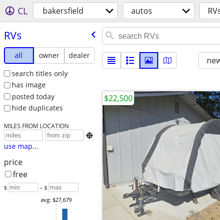
CL
bakersfield
autos
RV
RVs
all
owner
dealer
new
search titles only
has image
posted today
$22,500
hide duplicates
MILES FROM LOCATION

use map...
price
free
$
– $
avg: $27,679