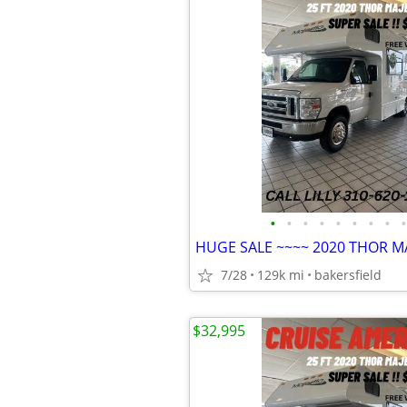
•
•
•
•
•
•
•
•
•
HUGE SALE ~~~~ 2020 THOR MA
7/28
129k mi
bakersfield
$32,995