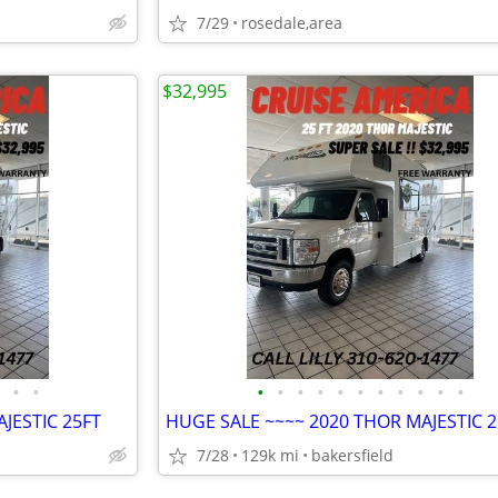
7/29
rosedale,area
$32,995
•
•
•
•
•
•
•
•
•
•
•
•
•
JESTIC 25FT
HUGE SALE ~~~~ 2020 THOR MAJESTIC 2
7/28
129k mi
bakersfield