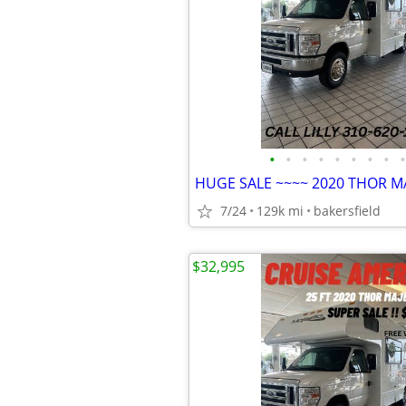
•
•
•
•
•
•
•
•
•
HUGE SALE ~~~~ 2020 THOR MA
7/24
129k mi
bakersfield
$32,995