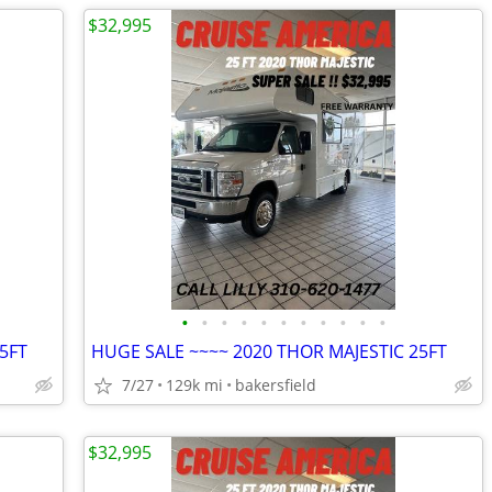
$32,995
•
•
•
•
•
•
•
•
•
•
•
5FT
HUGE SALE ~~~~ 2020 THOR MAJESTIC 25FT
7/27
129k mi
bakersfield
$32,995