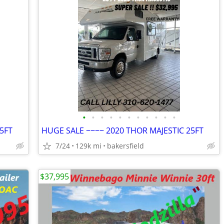
•
•
•
•
•
•
•
•
•
•
•
5FT
HUGE SALE ~~~~ 2020 THOR MAJESTIC 25FT
7/24
129k mi
bakersfield
$37,995