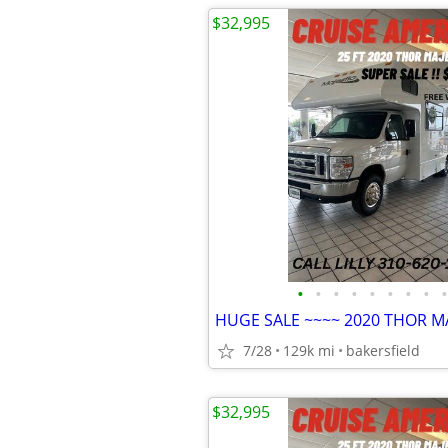
$32,995
•
•
•
•
•
•
•
•
•
HUGE SALE ~~~~ 2020 THOR MA
7/28
129k mi
bakersfield
$32,995