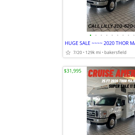
•
•
•
•
•
•
•
•
•
HUGE SALE ~~~~ 2020 THOR MA
7/20
129k mi
bakersfield
$31,995