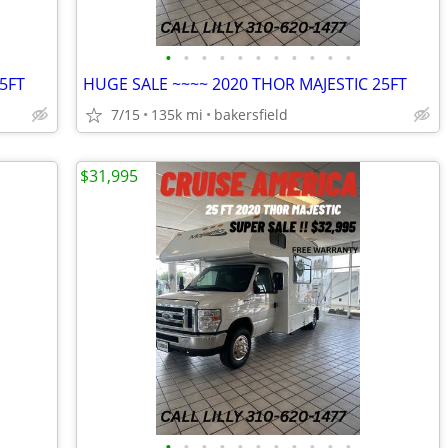
•
•
•
•
•
•
•
•
•
•
•
5FT
HUGE SALE ~~~~ 2020 THOR MAJESTIC 25FT
7/15
135k mi
bakersfield
$31,995
•
•
•
•
•
•
•
•
•
•
•