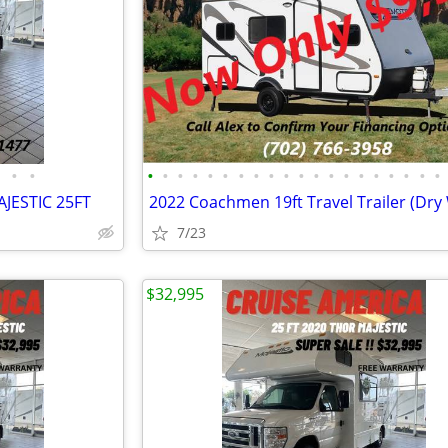
•
•
•
•
•
•
•
•
•
•
•
•
•
•
•
•
•
•
•
•
•
•
JESTIC 25FT
7/23
$32,995