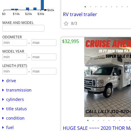
•
•
•
•
•
•
•
•
•
$60k
RV travel trailer
$0
$10k
$20k
$30k
MAKE AND MODEL
8/3
ODOMETER
$32,995
-
MODEL YEAR
-
LENGTH (FEET)
-
drive
transmission
cylinders
title status
condition
•
•
•
•
•
•
•
•
•
fuel
HUGE SALE ~~~~ 2020 THOR MA