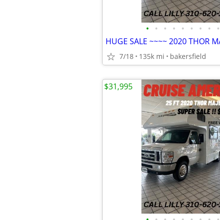
•
•
•
•
•
•
•
•
•
HUGE SALE ~~~~ 2020 THOR MA
7/18
135k mi
bakersfield
$31,995
•
•
•
•
•
•
•
•
•