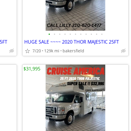
•
•
•
•
•
•
•
•
•
•
•
5FT
HUGE SALE ~~~~ 2020 THOR MAJESTIC 25FT
7/20
129k mi
bakersfield
$31,995