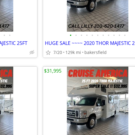
•
•
•
•
•
•
•
•
•
•
•
•
•
JESTIC 25FT
HUGE SALE ~~~~ 2020 THOR MAJESTIC 2
7/20
129k mi
bakersfield
$31,995