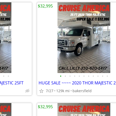
$32,995
•
•
•
•
•
•
•
•
•
•
•
•
•
JESTIC 25FT
HUGE SALE ~~~~ 2020 THOR MAJESTIC 2
7/27
129k mi
bakersfield
$32,995