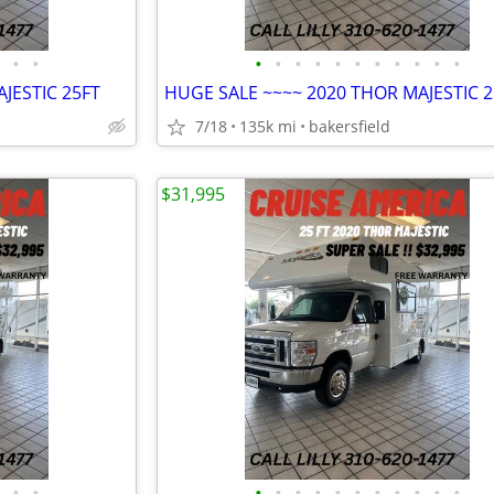
•
•
•
•
•
•
•
•
•
•
•
•
•
JESTIC 25FT
HUGE SALE ~~~~ 2020 THOR MAJESTIC 2
7/18
135k mi
bakersfield
$31,995
•
•
•
•
•
•
•
•
•
•
•
•
•