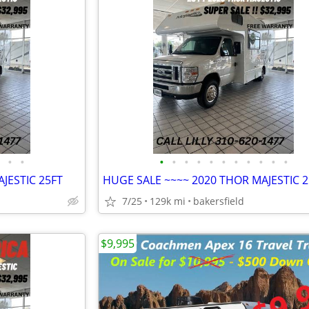
•
•
•
•
•
•
•
•
•
•
•
•
•
JESTIC 25FT
HUGE SALE ~~~~ 2020 THOR MAJESTIC 2
7/25
129k mi
bakersfield
$9,995