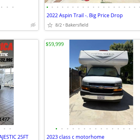
•
•
•
•
•
•
•
•
•
•
•
•
•
•
•
•
•
•
•
•
•
2022 Aspin Trail -. Big Price Drop
8/2
Bakersfield
$59,999
•
•
•
•
•
•
•
•
•
•
•
•
•
•
•
•
•
JESTIC 25FT
2023 class c motorhome