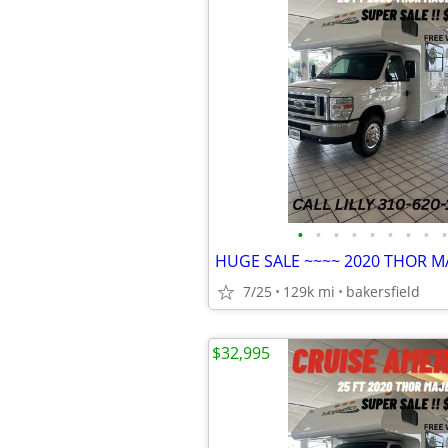
•
•
•
•
•
•
•
•
•
HUGE SALE ~~~~ 2020 THOR MA
7/25
129k mi
bakersfield
$32,995