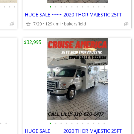
•
•
•
•
•
•
•
•
•
•
•
•
•
•
•
HUGE SALE ~~~~ 2020 THOR MAJESTIC 25FT
7/29
129k mi
bakersfield
$32,995
•
•
•
•
•
•
•
•
•
•
•
•
•
HUGE SALE ~~~~ 2020 THOR MAJESTIC 25FT