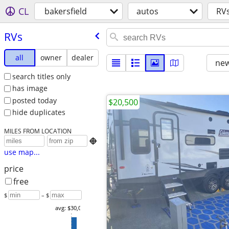
CL
bakersfield
autos
RV
RVs
all
owner
dealer
new
search titles only
has image
posted today
$20,500
hide duplicates
MILES FROM LOCATION

use map...
price
free
$
– $
avg: $30,093