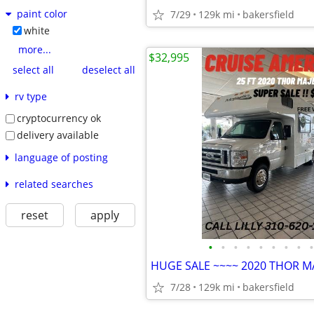
paint color
7/29
129k mi
bakersfield
white
more...
$32,995
select all
deselect all
rv type
cryptocurrency ok
delivery available
language of posting
related searches
reset
apply
•
•
•
•
•
•
•
•
•
HUGE SALE ~~~~ 2020 THOR MA
7/28
129k mi
bakersfield