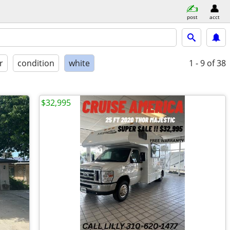
post
acct
r
condition
white
1 - 9
of 38
$32,995