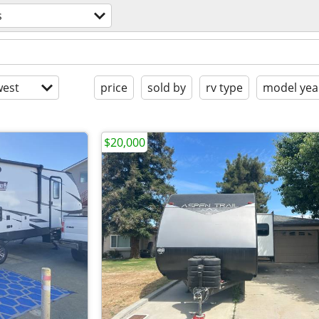
s
est
price
sold by
rv type
model yea
$20,000