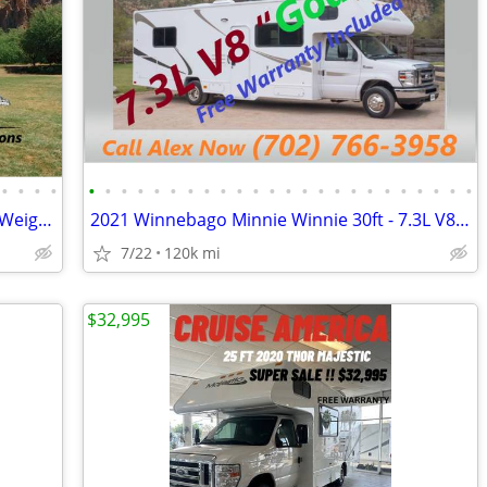
•
•
•
•
•
•
•
•
•
•
•
•
•
•
•
•
•
•
•
•
•
•
•
•
•
•
•
•
2022 Coachmen 19ft Travel Trailer (Dry Weight 2900 lb) - WE FINANCE
2021 Winnebago Minnie Winnie 30ft - 7.3L V8 “Godzilla Engine"
7/22
120k mi
$32,995