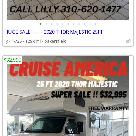
•
•
•
•
•
•
•
•
•
•
•
HUGE SALE ~~~~ 2020 THOR MAJESTIC 25FT
7/25
129k mi
bakersfield
$32,995