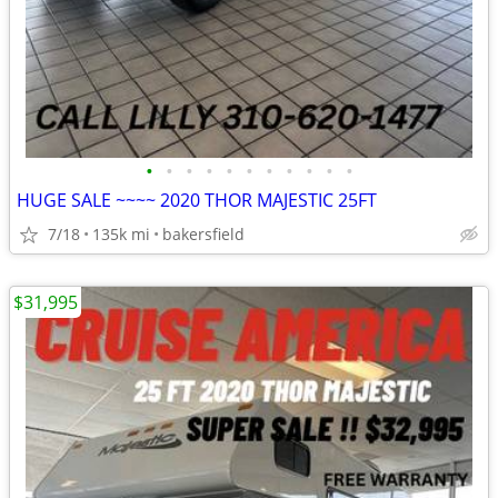
•
•
•
•
•
•
•
•
•
•
•
HUGE SALE ~~~~ 2020 THOR MAJESTIC 25FT
7/18
135k mi
bakersfield
$31,995