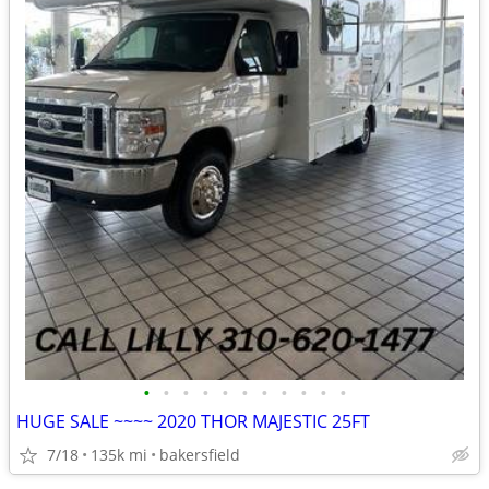
•
•
•
•
•
•
•
•
•
•
•
HUGE SALE ~~~~ 2020 THOR MAJESTIC 25FT
7/18
135k mi
bakersfield