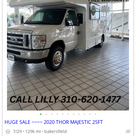
•
•
•
•
•
•
•
•
•
•
•
HUGE SALE ~~~~ 2020 THOR MAJESTIC 25FT
7/29
129k mi
bakersfield