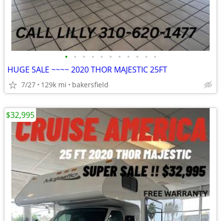
•
•
•
•
•
•
•
•
•
•
•
HUGE SALE ~~~~ 2020 THOR MAJESTIC 25FT
7/27
129k mi
bakersfield
$32,995