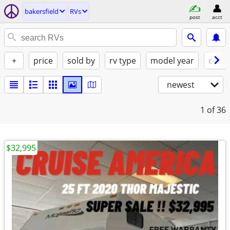
bakersfield
RVs
post
acct
+
price
sold by
rv type
model year
condi
newest
1
of 36
$32,995