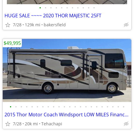
•
•
•
•
•
•
•
•
•
•
•
HUGE SALE ~~~~ 2020 THOR MAJESTIC 25FT
7/28
129k mi
bakersfield
$49,995
•
•
•
•
•
•
•
•
•
•
•
•
•
•
•
•
•
•
•
•
•
•
2015 Thor Motor Coach Windsport LOW MILES Financing Available!
7/28
20k mi
Tehachapi