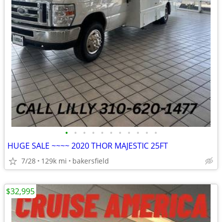
•
•
•
•
•
•
•
•
•
•
•
HUGE SALE ~~~~ 2020 THOR MAJESTIC 25FT
7/28
129k mi
bakersfield
$32,995