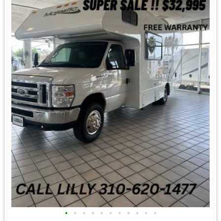
•
•
•
•
•
•
•
•
•
•
•