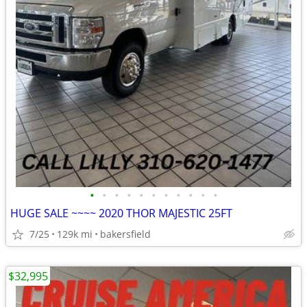
•
•
•
•
•
•
•
•
•
•
•
HUGE SALE ~~~~ 2020 THOR MAJESTIC 25FT
7/25
129k mi
bakersfield
$32,995