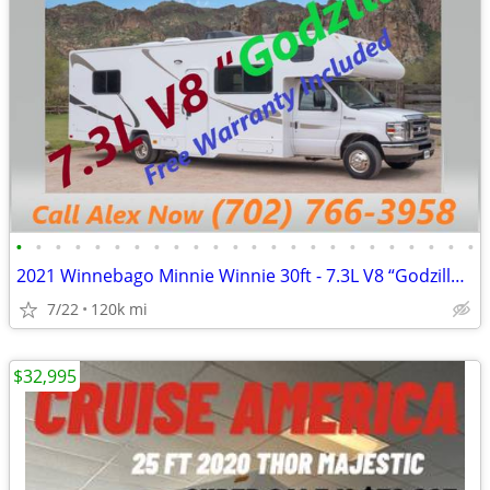
•
•
•
•
•
•
•
•
•
•
•
•
•
•
•
•
•
•
•
•
•
•
•
•
2021 Winnebago Minnie Winnie 30ft - 7.3L V8 “Godzilla Engine"
7/22
120k mi
$32,995