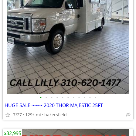
•
•
•
•
•
•
•
•
•
•
•
HUGE SALE ~~~~ 2020 THOR MAJESTIC 25FT
7/27
129k mi
bakersfield
$32,995