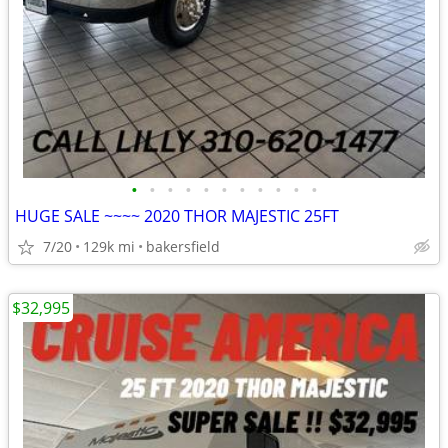
•
•
•
•
•
•
•
•
•
•
•
HUGE SALE ~~~~ 2020 THOR MAJESTIC 25FT
7/20
129k mi
bakersfield
$32,995