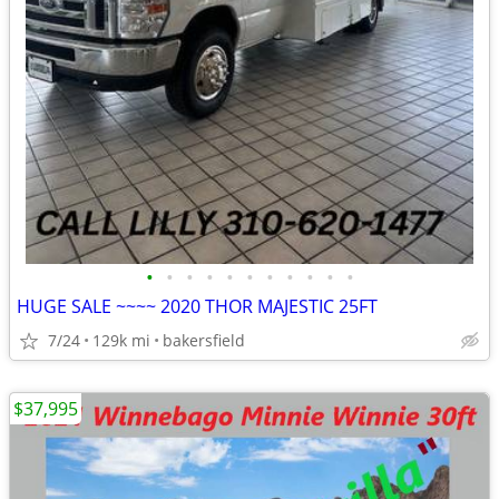
•
•
•
•
•
•
•
•
•
•
•
HUGE SALE ~~~~ 2020 THOR MAJESTIC 25FT
7/24
129k mi
bakersfield
$37,995