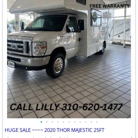
•
•
•
•
•
•
•
•
•
•
•
HUGE SALE ~~~~ 2020 THOR MAJESTIC 25FT