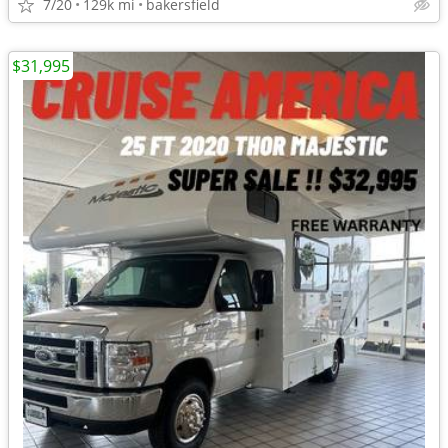
7/20
129k mi
bakersfield
$31,995