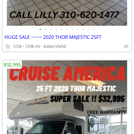
•
•
•
•
•
•
•
•
•
•
•
HUGE SALE ~~~~ 2020 THOR MAJESTIC 25FT
7/28
129k mi
bakersfield
$32,995