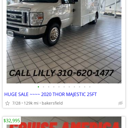
•
•
•
•
•
•
•
•
•
•
•
HUGE SALE ~~~~ 2020 THOR MAJESTIC 25FT
7/28
129k mi
bakersfield
$32,995