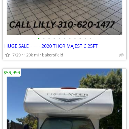
•
•
•
•
•
•
•
•
•
•
•
HUGE SALE ~~~~ 2020 THOR MAJESTIC 25FT
7/29
129k mi
bakersfield
$59,999