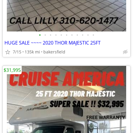
•
•
•
•
•
•
•
•
•
•
•
HUGE SALE ~~~~ 2020 THOR MAJESTIC 25FT
7/15
135k mi
bakersfield
$31,995