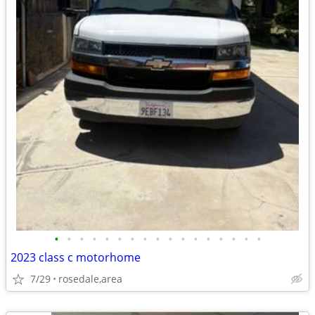
•
•
•
•
•
•
•
•
•
•
•
•
•
•
•
•
•
2023 class c motorhome
7/29
rosedale,area