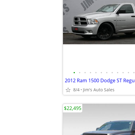
•
•
•
•
•
•
•
•
•
•
•
•
2012 Ram 1500 Dodge ST Regul
8/4
Jim's Auto Sales
$22,495