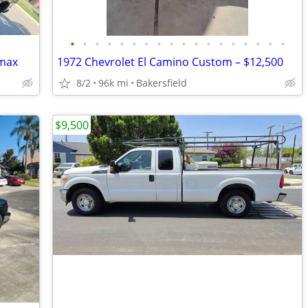
•
•
•
•
•
•
•
•
•
•
•
•
•
•
•
•
•
•
amax
1972 Chevrolet El Camino Custom – $12,500
8/2
96k mi
Bakersfield
$9,500