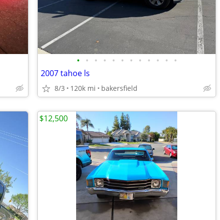
•
•
•
•
•
•
•
•
•
•
•
•
2007 tahoe ls
8/3
120k mi
bakersfield
$12,500