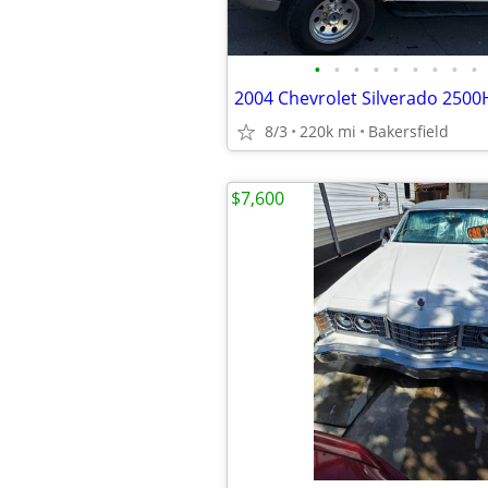
•
•
•
•
•
•
•
•
•
2004 Chevrolet Silverado 25
8/3
220k mi
Bakersfield
$7,600