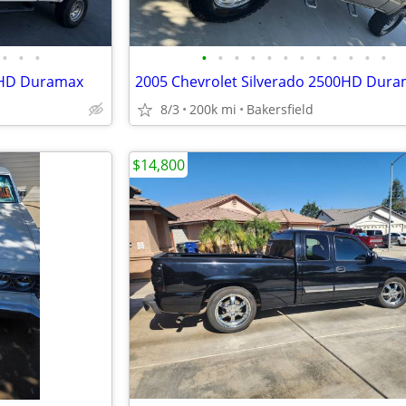
•
•
•
•
•
•
•
•
•
•
•
•
•
•
•
00HD Duramax
2005 Chevrolet Silverado 2500HD Dur
8/3
200k mi
Bakersfield
$14,800