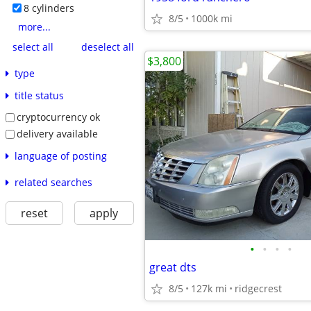
8 cylinders
8/5
1000k mi
more...
select all
deselect all
$3,800
type
title status
cryptocurrency ok
delivery available
language of posting
related searches
reset
apply
•
•
•
•
great dts
8/5
127k mi
ridgecrest