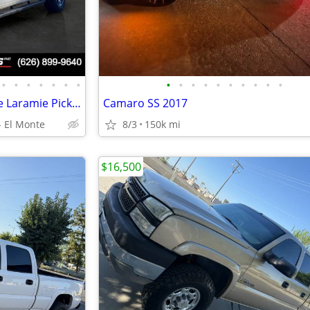
•
•
•
•
•
•
•
•
•
•
•
•
•
•
•
•
•
2019 Ram 1500 4x4 4WD Dodge Laramie Pickup truck
Camaro SS 2017
 El Monte
8/3
150k mi
$16,500