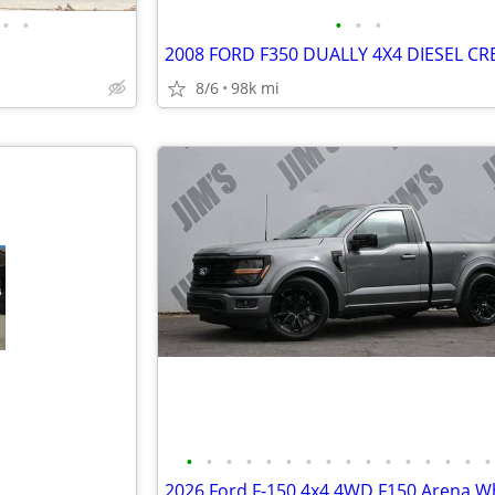
•
•
•
•
•
8/6
98k mi
•
•
•
•
•
•
•
•
•
•
•
•
•
•
•
•