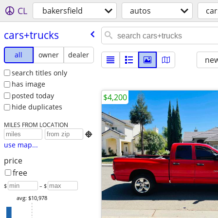
CL
bakersfield
autos
car
cars+trucks
all
owner
dealer
new
search titles only
has image
posted today
$4,200
hide duplicates
MILES FROM LOCATION

use map...
price
free
$
– $
avg: $10,978