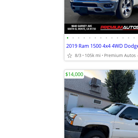
•
•
•
•
•
•
•
•
•
•
•
•
•
8/3
105k mi
Premium Autos -
$14,000