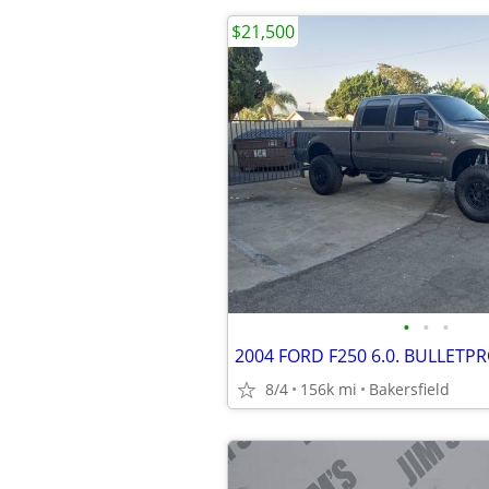
$21,500
•
•
•
2004 FORD F250 6.0. BULLETP
8/4
156k mi
Bakersfield