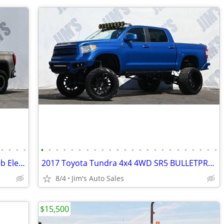
•
•
•
•
•
•
•
•
•
•
•
•
•
•
•
•
•
•
•
•
•
•
•
•
•
•
•
•
2023 GMC Sierra 1500 4x4 4WD Crew Cab Elevation ReadyLIFT Suspension
2017 Toyota Tundra 4x4 4WD SR5 BULLETPROOF Suspension 20 FUEL Wheels
8/4
Jim's Auto Sales
$15,500