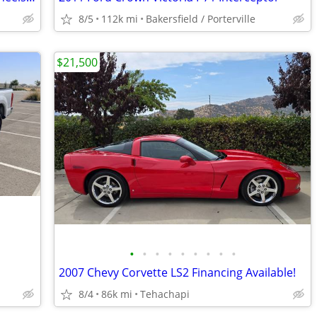
8/5
112k mi
Bakersfield / Porterville
$21,500
•
•
•
•
•
•
•
•
•
2007 Chevy Corvette LS2 Financing Available!
8/4
86k mi
Tehachapi