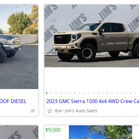
•
•
•
•
•
•
•
•
•
•
•
•
•
•
•
•
•
•
•
•
ROOF DIESEL
8/4
Jim's Auto Sales
$9,500