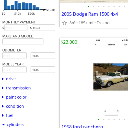
•
•
•
•
•
•
•
•
$153k
2005 Dodge Ram 1500 4x4
$0
$10k
$20k
MONTHLY PAYMENT
8/6
185k mi
Fresno
-
$
$
MAKE AND MODEL
$23,000
ODOMETER
-
MODEL YEAR
-
drive
transmission
paint color
condition
fuel
•
•
•
•
•
•
cylinders
1958 ford ranchero