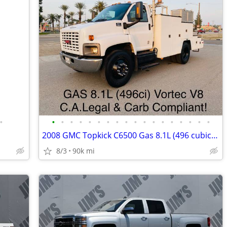
•
•
•
•
•
•
•
•
•
•
•
•
•
•
•
•
•
•
•
2008 GMC Topkick C6500 Gas 8.1L (496 cubic inch) C.A. & CARB Legal
8/3
90k mi