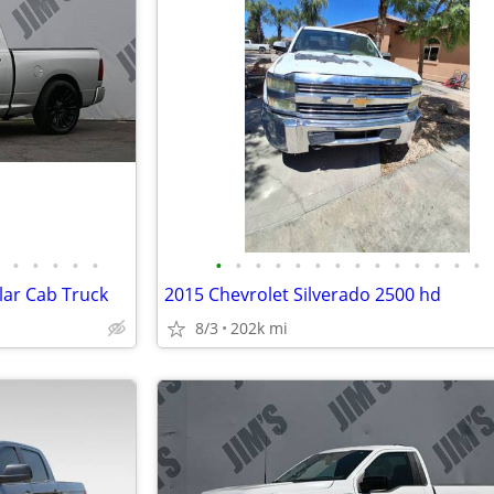
•
•
•
•
•
•
•
•
•
•
•
•
•
•
•
•
•
•
•
ar Cab Truck
2015 Chevrolet Silverado 2500 hd
8/3
202k mi