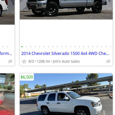
•
•
•
•
•
•
•
•
•
•
•
•
•
•
•
•
•
•
•
•
•
•
•
2026 Ford F-150 4x4 4WD F150 Ford Performance Supercharged WELD Racin
2014 Chevrolet Silverado 1500 4x4 4WD Chevy Crew Cab Z71 LTZ Plus Package Truck
8/3
120k mi
Jim's Auto Sales
$6,500