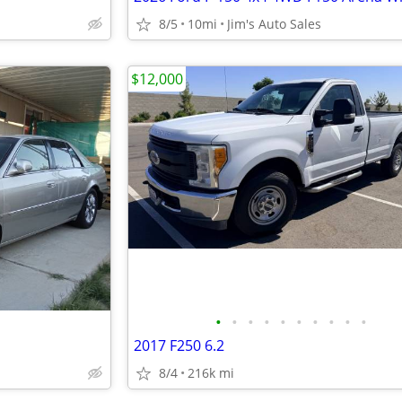
8/5
10mi
Jim's Auto Sales
$12,000
•
•
•
•
•
•
•
•
•
•
2017 F250 6.2
8/4
216k mi