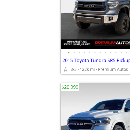
•
•
•
•
•
•
•
•
•
•
•
•
2015 Toyota Tundra SR5 Pickup
8/3
122k mi
Premium Autos -
$20,999