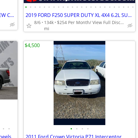
•
•
•
•
•
•
•
•
•
•
•
•
•
•
•
•
•
•
•
•
•
•
•
•
2008 FORD F350 DUALLY 4X4 DIESEL CREW CAB LARIAT $27,900
2019 FORD F250 SUPER DUTY XL 4X4 6.2L SUPER CAB LONG BED BACKUP CAM
8/6
134k
$254 Per Month/ View Full Disclaimer Below/ EASY FINANCING
mi
$4,500
•
•
•
•
•
•
2026 Ford F-150 4x4 4WD F150 Arena Wheels FOX Racing Widebody Truck
2011 Ford Crown Victoria P71 Interceptor