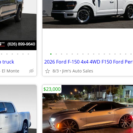
•
•
•
•
•
•
•
•
•
•
•
•
•
•
•
•
•
•
•
•
•
•
 truck
 El Monte
8/3
Jim's Auto Sales
$23,000