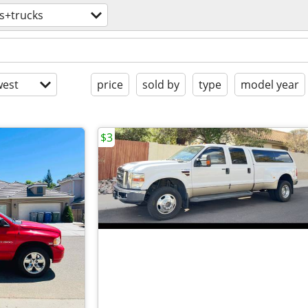
s+trucks
est
price
sold by
type
model year
$3