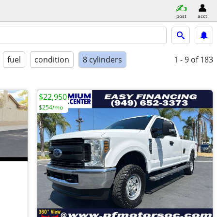
post
acct
fuel
condition
8 cylinders
1 - 9
of 183
$22,950
$254/mo