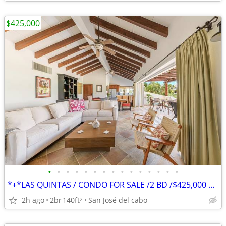
$425,000
•
•
•
•
•
•
•
•
•
•
•
•
•
•
•
*+*LAS QUINTAS / CONDO FOR SALE /2 BD /$425,000 USD
2h ago
2br
140ft
San José del cabo
2