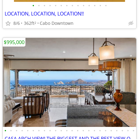
•
•
•
•
•
•
•
•
•
•
•
•
•
•
LOCATION, LOCATION, LOCATION!!
8/6
362ft
Cabo Downtown
2
$995,000
•
•
•
•
•
•
•
•
•
•
•
•
•
•
•
•
•
•
•
•
•
•
•
•
CASA ARCH VIEW! THE BIGGEST AND THE BEST VIEW OF VENTANAS PHASE 3