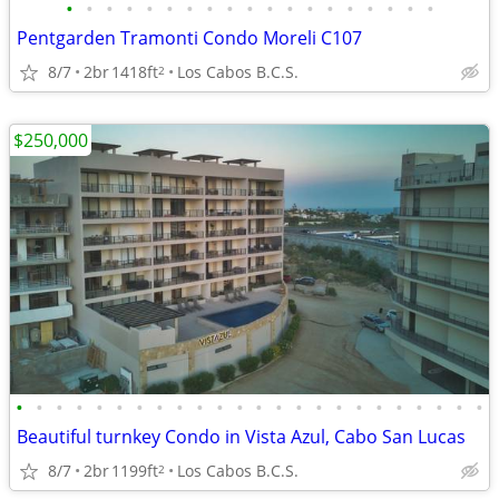
•
•
•
•
•
•
•
•
•
•
•
•
•
•
•
•
•
•
•
Pentgarden Tramonti Condo Moreli C107
8/7
2br
1418ft
Los Cabos B.C.S.
2
$250,000
•
•
•
•
•
•
•
•
•
•
•
•
•
•
•
•
•
•
•
•
•
•
•
•
Beautiful turnkey Condo in Vista Azul, Cabo San Lucas
8/7
2br
1199ft
Los Cabos B.C.S.
2