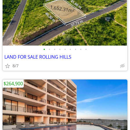
•
•
•
•
•
•
•
•
•
LAND FOR SALE ROLLING HILLS
8/7
$264,900