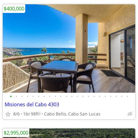
$400,000
•
•
•
•
•
•
•
•
•
•
•
•
•
•
•
•
•
•
•
•
•
•
Misiones del Cabo 4303
8/6
1br
98ft
Cabo Bello, Cabo San Lucas
2
$2,995,000