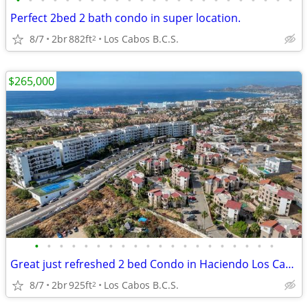
•
•
•
•
•
•
•
•
•
•
•
•
•
•
•
•
•
•
•
•
•
•
•
Perfect 2bed 2 bath condo in super location.
8/7
2br
882ft
Los Cabos B.C.S.
2
$265,000
•
•
•
•
•
•
•
•
•
•
•
•
•
•
•
•
•
•
•
•
Great just refreshed 2 bed Condo in Haciendo Los Cabos SJD
8/7
2br
925ft
Los Cabos B.C.S.
2