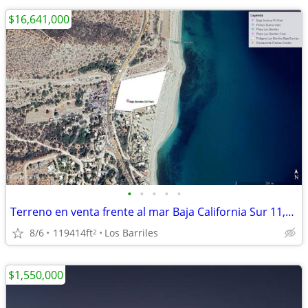
$16,641,000
•
•
•
•
•
Terreno en venta frente al mar Baja California Sur 11,094 m2
8/6
119414ft
Los Barriles
2
$1,550,000