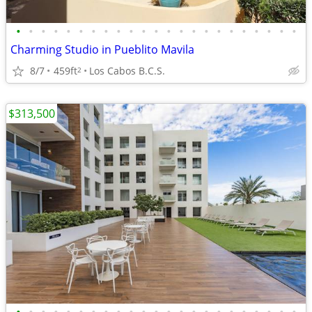
•
•
•
•
•
•
•
•
•
•
•
•
•
•
•
•
•
•
•
•
•
•
•
Charming Studio in Pueblito Mavila
8/7
459ft
Los Cabos B.C.S.
2
$313,500