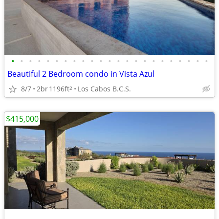
•
•
•
•
•
•
•
•
•
•
•
•
•
•
•
•
•
•
•
•
•
•
•
Beautiful 2 Bedroom condo in Vista Azul
8/7
2br
1196ft
Los Cabos B.C.S.
2
$415,000