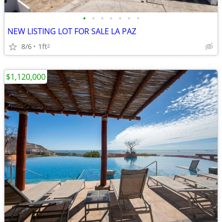
•
•
•
•
•
•
•
NEW LISTING LOT FOR SALE LA PAZ
8/6
1ft
2
$1,120,000