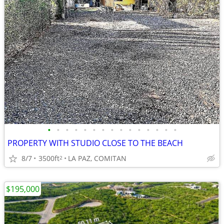
•
•
•
•
•
•
•
•
•
•
•
•
•
•
•
PROPERTY WITH STUDIO CLOSE TO THE BEACH
8/7
3500ft
LA PAZ, COMITAN
2
$195,000