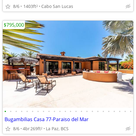
8/6
1403ft
Cabo San Lucas
2
$795,000
•
•
•
•
•
•
•
•
•
•
•
•
•
•
•
•
•
•
•
•
•
•
•
•
Bugambilias Casa 77-Paraiso del Mar
8/6
4br
269ft
La Paz, BCS
2