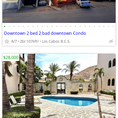
•
•
•
•
•
•
•
•
•
•
•
•
•
•
•
•
•
•
•
•
•
•
•
•
Downtown 2 bed 2 bad downtown Condo
8/7
2br
1076ft
Los Cabos B.C.S.
2
$28,000