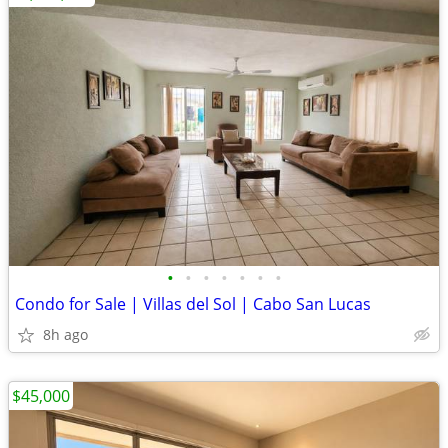
•
•
•
•
•
•
•
Condo for Sale | Villas del Sol | Cabo San Lucas
8h ago
$45,000