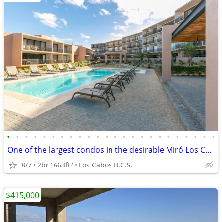
•
•
•
•
•
•
•
•
•
•
•
•
•
•
•
•
•
•
•
•
•
•
•
•
One of the largest condos in the desirable Miró Los Cabos
8/7
2br
1663ft
Los Cabos B.C.S.
2
$415,000