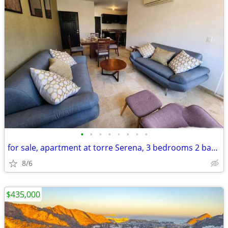
•
•
•
•
•
•
•
•
for sale, apartment at torre Serena, 3 bedrooms 2 baths
8/6
$435,000