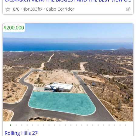
8/6
4br
393ft
Cabo Corridor
2
$200,000
•
•
•
•
•
•
•
•
•
•
•
•
•
•
•
•
•
•
•
•
•
•
Rolling Hills 27