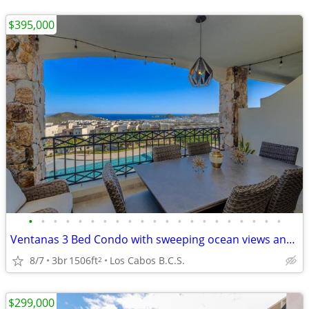
$395,000
•
•
•
•
•
•
•
•
•
•
•
•
•
•
•
•
•
•
•
•
•
Ventanas 3 Bed Condo with sweeping ocean views and iconic Arch vistas
8/7
3br
1506ft
Los Cabos B.C.S.
2
$299,000