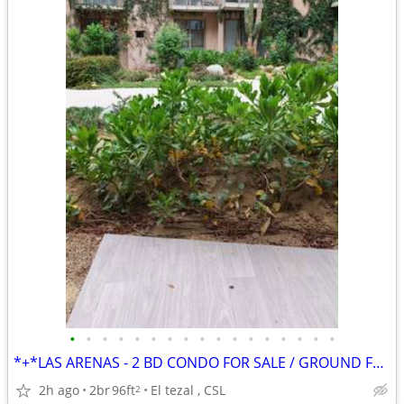
•
•
•
•
•
•
•
•
•
•
•
•
•
•
•
•
•
*+*LAS ARENAS - 2 BD CONDO FOR SALE / GROUND FLOOR /$331,000 USD
2h ago
2br
96ft
El tezal , CSL
2