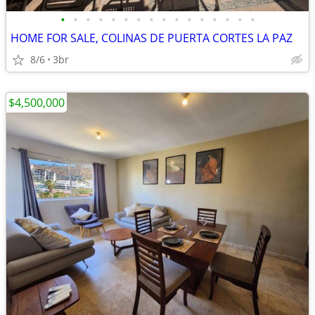
•
•
•
•
•
•
•
•
•
•
•
•
•
•
•
•
HOME FOR SALE, COLINAS DE PUERTA CORTES LA PAZ
8/6
3br
$4,500,000