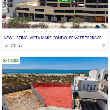
•
•
•
•
•
•
•
•
•
•
•
•
•
•
•
NEW LISTING, VISTA MARE CONDO, PRIVATE TERRACE
8/6
2br
$310,000