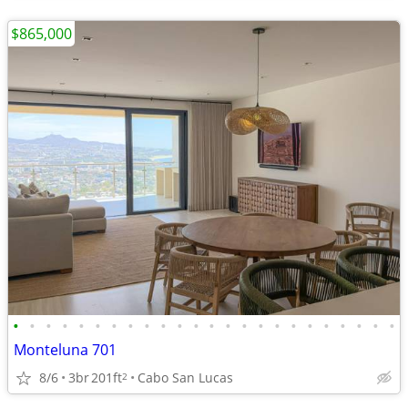
$865,000
•
•
•
•
•
•
•
•
•
•
•
•
•
•
•
•
•
•
•
•
•
•
•
•
Monteluna 701
8/6
3br
201ft
Cabo San Lucas
2