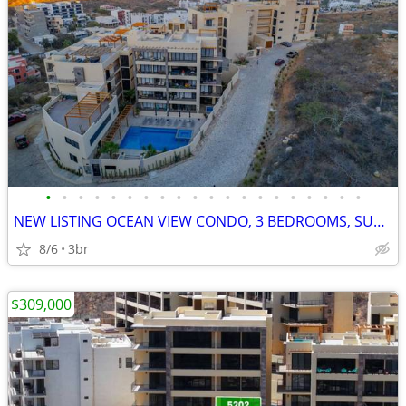
•
•
•
•
•
•
•
•
•
•
•
•
•
•
•
•
•
•
•
•
NEW LISTING OCEAN VIEW CONDO, 3 BEDROOMS, SUNSET
8/6
3br
$309,000