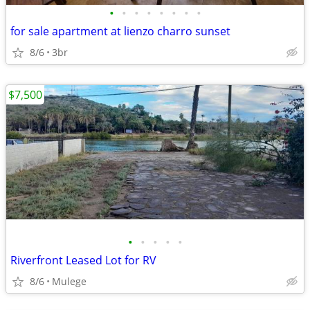
•
•
•
•
•
•
•
•
for sale apartment at lienzo charro sunset
8/6
3br
$7,500
•
•
•
•
•
Riverfront Leased Lot for RV
8/6
Mulege