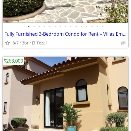
•
•
•
•
•
•
•
•
•
•
•
•
•
•
•
Fully Furnished 3-Bedroom Condo for Rent – Villas Emmanuel
8/7
3br
El Tezal
$263,000