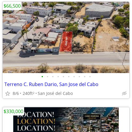
$66,500
•
•
•
•
•
•
•
•
•
•
Terreno C. Ruben Dario, San Jose del Cabo
8/6
240ft
San José del Cabo
2
$330,000