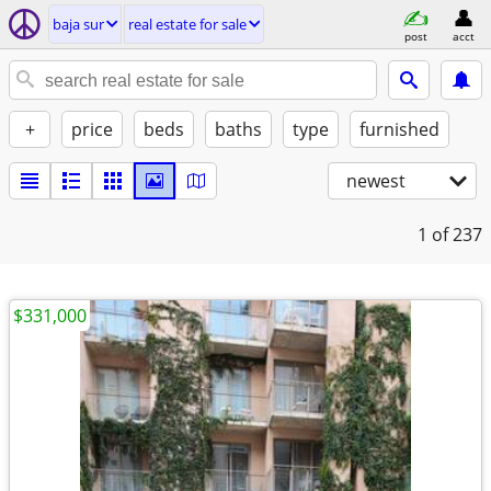
baja sur
real estate for sale
post
acct
+
price
beds
baths
type
furnished
newest
1
of 237
$331,000