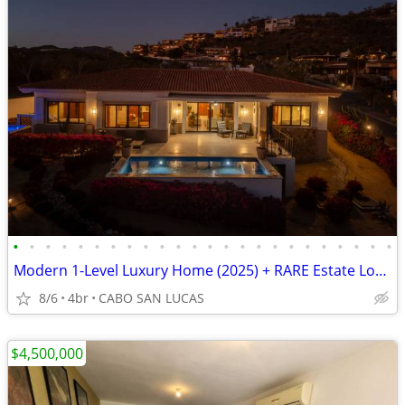
•
•
•
•
•
•
•
•
•
•
•
•
•
•
•
•
•
•
•
•
•
•
•
•
Modern 1-Level Luxury Home (2025) + RARE Estate Lot! Huge 13,000+ sqft
8/6
4br
CABO SAN LUCAS
$4,500,000