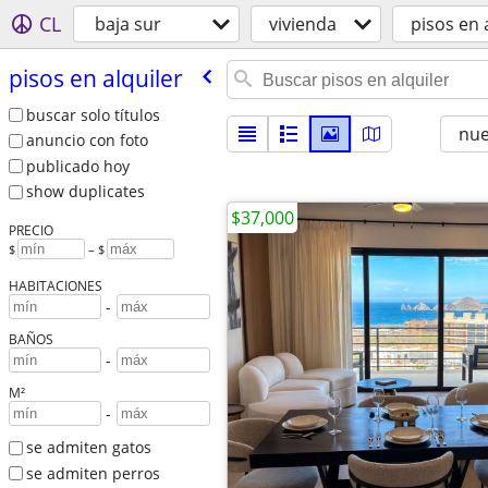
CL
baja sur
vivienda
pisos en 
pisos en alquiler
buscar solo títulos
nu
anuncio con foto
publicado hoy
show duplicates
$37,000
PRECIO
$
– $
HABITACIONES
-
BAÑOS
-
M²
-
se admiten gatos
se admiten perros