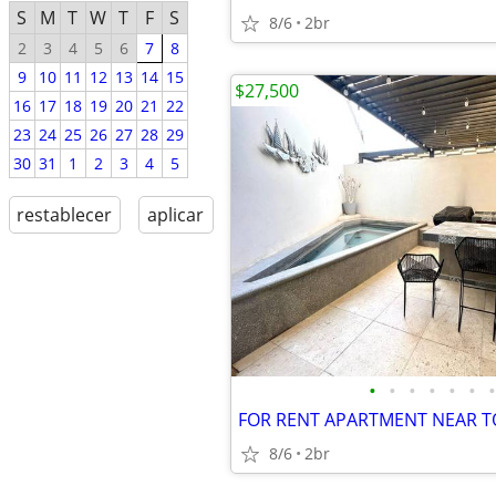
S
M
T
W
T
F
S
8/6
2br
2
3
4
5
6
7
8
9
10
11
12
13
14
15
$27,500
16
17
18
19
20
21
22
23
24
25
26
27
28
29
30
31
1
2
3
4
5
restablecer
aplicar
•
•
•
•
•
•
•
8/6
2br