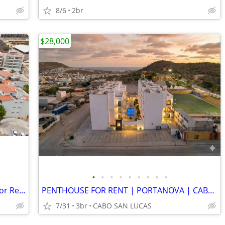
8/6
2br
$28,000
•
•
•
•
•
•
•
•
•
🏡 Ground Floor Furnished Apartment for Rent | Villas Tamar | Cabo San
PENTHOUSE FOR RENT | PORTANOVA | CABO SAN LUCAS
7/31
3br
CABO SAN LUCAS