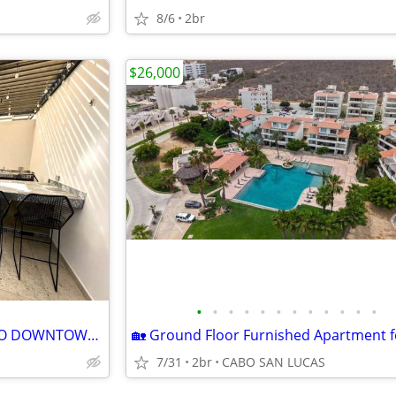
8/6
2br
$26,000
•
•
•
•
•
•
•
•
•
•
•
•
FOR RENT APARTMENT NEAR TO DOWNTOWN CSL
7/31
2br
CABO SAN LUCAS