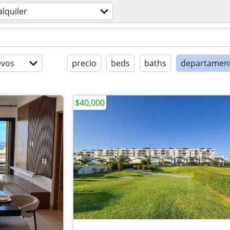
alquiler
evos
precio
beds
baths
departamen
$40,000