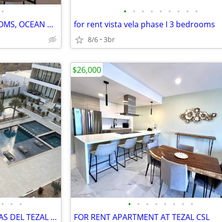
•
•
•
•
•
•
•
•
•
•
FOR RENT TRAMONTI 2 BEDROOMS, OCEAN VIEW
for rent vista vela phase I 3 bedrooms
8/6
3br
$26,000
•
•
•
•
•
•
•
•
•
•
•
FOR RENT APARTMENT AT VISTAS DEL TEZAL 2 BR
FOR RENT APARTMENT AT TEZAL CSL