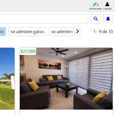
anúnciate
cuenta
to
se admiten gatos
se admiten perros
1 - 9
amueblad
de 10
$27,000