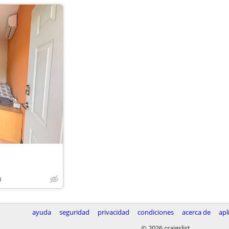
O
ayuda
seguridad
privacidad
condiciones
acerca de
apl
© 2026 craigslist