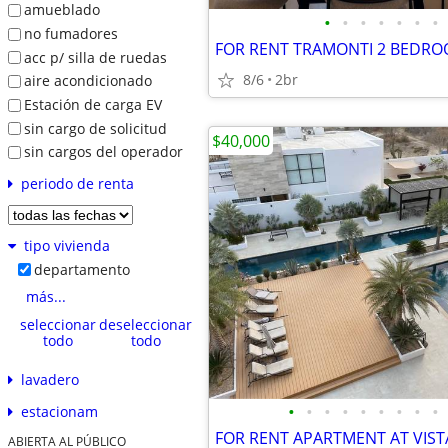
amueblado
•
•
•
•
•
•
•
no fumadores
acc p/ silla de ruedas
8/6
2br
aire acondicionado
Estación de carga EV
sin cargo de solicitud
$40,000
sin cargos del operador
periodo de renta
tipo vivienda
departamento
más...
seleccionar
deseleccionar
todo
todo
lavadero
•
•
•
•
•
•
•
•
•
estacionam
ABIERTA AL PÚBLICO