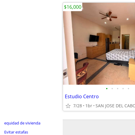
$16,000
•
•
•
•
•
Estudio Centro
7/28
1br
SAN JOSE DEL CAB
equidad de vivienda
Evitar estafas