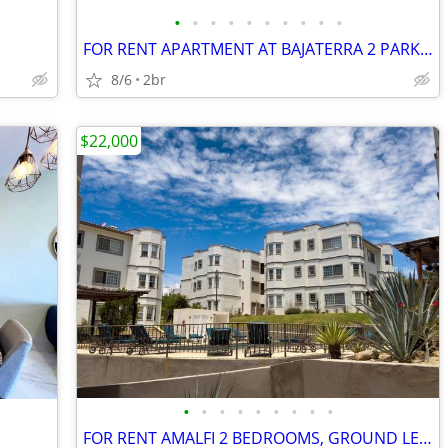
•
•
•
•
•
•
•
•
•
•
FOR RENT APARTMENT AT BAJATERRA 2 PARKINGS
8/6
2br
$22,000
•
•
•
•
•
•
•
•
•
FOR RENT AMALFI 2 BEDROOMS, GROUND LEVEL