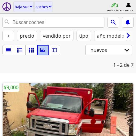
baja sur
coches
anúnciate
cuenta
+
precio
vendido por
tipo
año modelo
c
nuevos
1 - 2
de 7
$9,000