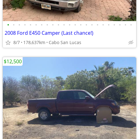
•
•
•
•
•
•
•
•
•
•
•
•
•
•
•
•
•
•
•
•
•
•
•
2008 Ford E450 Camper (Last chance!)
8/7
178,637km
Cabo San Lucas
$12,500