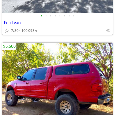
•
•
•
•
•
•
•
•
Ford van
7/30
100,098km
$6,500