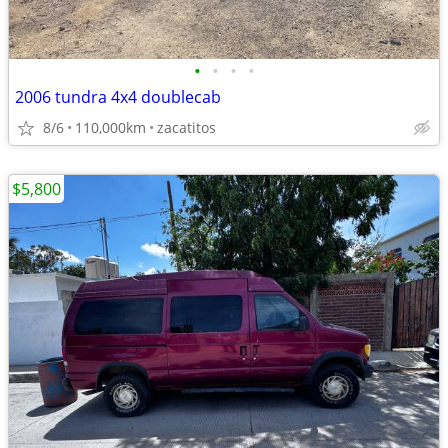
•
•
•
•
2006 tundra 4x4 doublecab
8/6
110,000km
zacatitos
$5,800