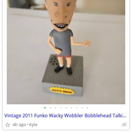
•
•
•
•
•
•
•
•
•
Vintage 2011 Funko Wacky Wobbler Bobblehead Talking Butt -Head Figuri
4h ago
Kyle