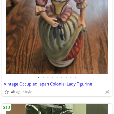
•
•
•
•
•
•
•
•
•
Vintage Occupied Japan Colonial Lady Figurine
4h ago
Kyle
$10