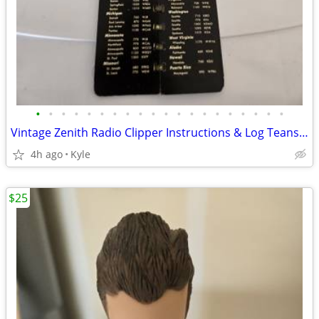
•
•
•
•
•
•
•
•
•
•
•
•
•
•
•
•
•
•
•
•
Vintage Zenith Radio Clipper Instructions & Log Teans-Oceanic Portable
4h ago
Kyle
$25