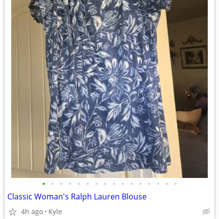
•
•
•
•
•
•
•
•
•
•
•
•
•
•
•
•
Classic Woman's Ralph Lauren Blouse
4h ago
Kyle