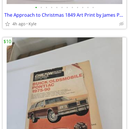
•
•
•
•
•
•
•
•
•
•
•
•
The Approach to Christmas 1849 Art Print by James Pollard Poster
4h ago
Kyle
$10