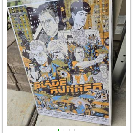
•
•
•
•