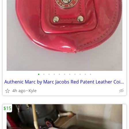
•
•
•
•
•
•
•
•
•
•
•
Authenic Marc by Marc Jacobs Red Patent Leather Coin Purse
4h ago
Kyle
$15