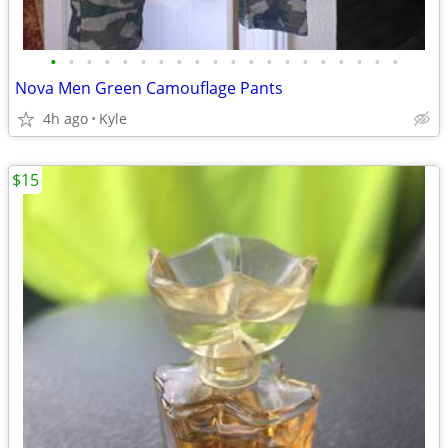
•
•
•
•
•
•
•
•
•
•
•
•
•
•
•
•
•
•
•
•
Nova Men Green Camouflage Pants
4h ago
Kyle
$15