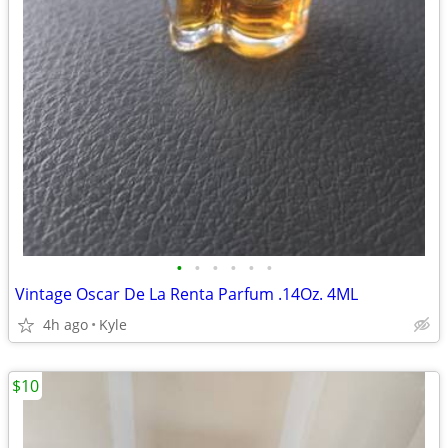
•
•
•
•
•
•
Vintage Oscar De La Renta Parfum .14Oz. 4ML
4h ago
Kyle
$10