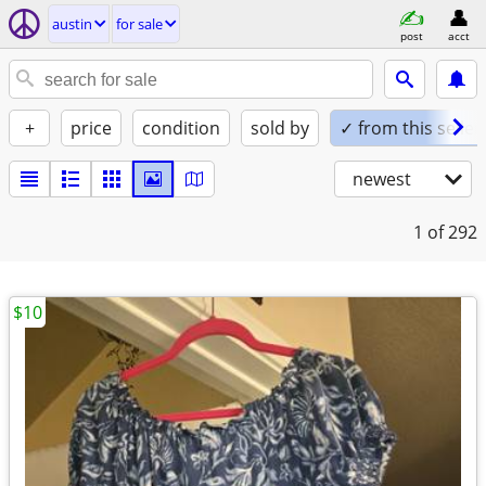
austin
for sale
post
acct
+
price
condition
sold by
✓ from this seller
newest
1
of 292
$10