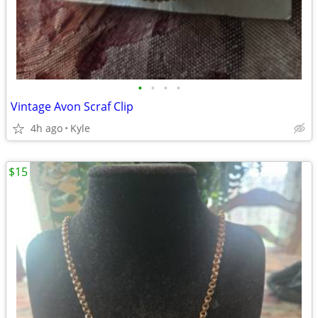
•
•
•
•
Vintage Avon Scraf Clip
4h ago
Kyle
$15