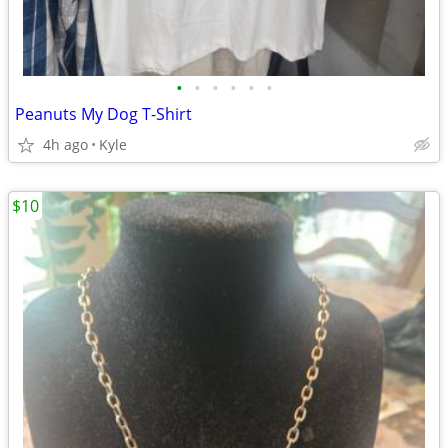
•
•
•
•
•
•
Peanuts My Dog T-Shirt
4h ago
Kyle
$10