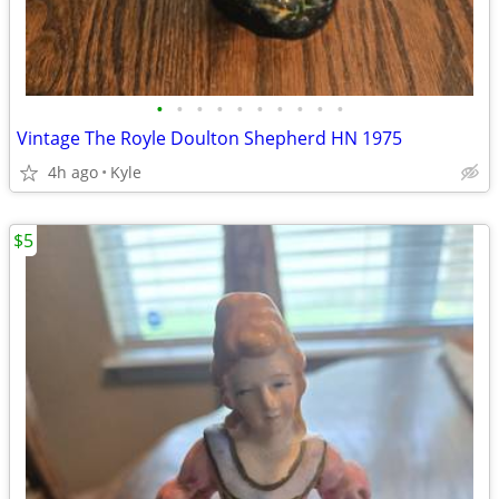
•
•
•
•
•
•
•
•
•
•
Vintage The Royle Doulton Shepherd HN 1975
4h ago
Kyle
$5