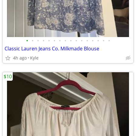
•
•
•
•
•
•
•
•
•
•
•
•
•
•
•
•
Classic Lauren Jeans Co. Milkmade Blouse
4h ago
Kyle
$10