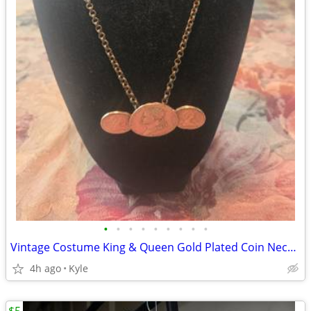
•
•
•
•
•
•
•
•
•
Vintage Costume King & Queen Gold Plated Coin Necklace
4h ago
Kyle