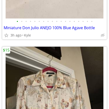
•
•
•
•
•
•
•
•
•
•
•
•
•
•
•
•
•
•
Miniature Don Julio ANEJO 100% Blue Agave Bottle
3h ago
Kyle
$15