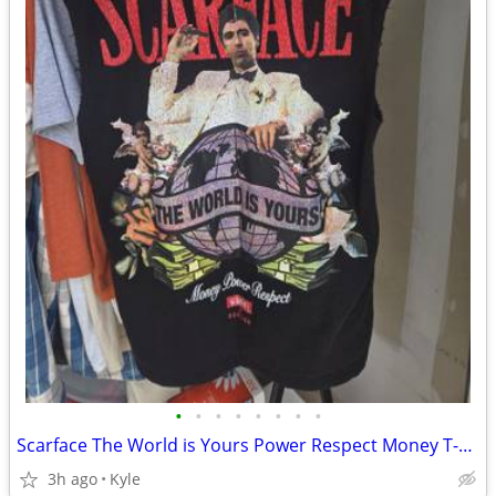
•
•
•
•
•
•
•
•
Scarface The World is Yours Power Respect Money T-Shirt
3h ago
Kyle