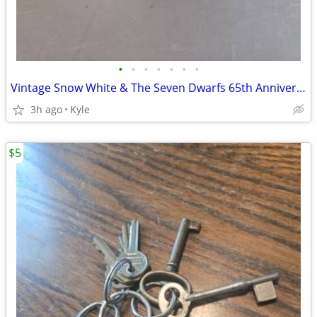
•
•
•
•
•
•
•
Vintage Snow White & The Seven Dwarfs 65th Anniversary Collection Snee
3h ago
Kyle
$5