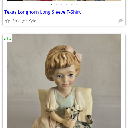
•
•
•
•
•
•
Texas Longhorn Long Sleeve T-Shirt
3h ago
Kyle
$10