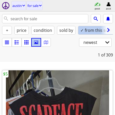
austin
for sale
post
acct
+
price
condition
sold by
✓ from this seller
newest
1
of 309
$5