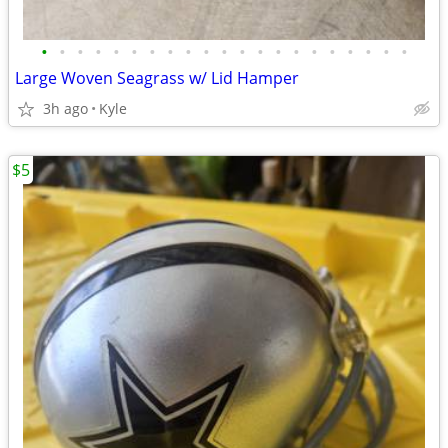
•
•
•
•
•
•
•
•
•
•
•
•
•
•
•
•
•
•
•
•
•
Large Woven Seagrass w/ Lid Hamper
3h ago
Kyle
$5