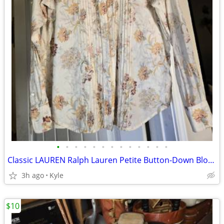
•
•
•
•
•
•
•
•
•
•
•
•
•
Classic LAUREN Ralph Lauren Petite Button-Down Blouse
3h ago
Kyle
$10