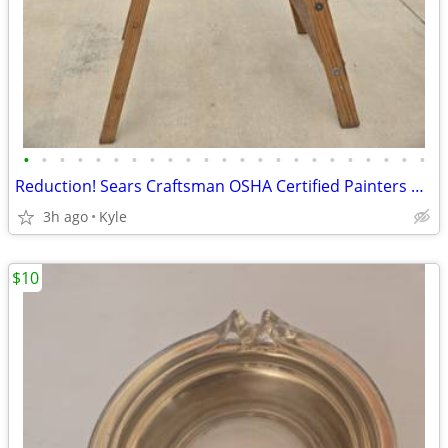
•
•
•
•
•
•
•
•
•
•
•
•
•
•
•
•
•
•
•
•
•
•
•
Reduction! Sears Craftsman OSHA Certified Painters Wood Ladder
3h ago
Kyle
$10