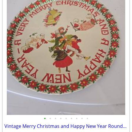
•
•
•
•
•
•
•
•
•
Vintage Merry Christmas and Happy New Year Round Tin Serving Tray