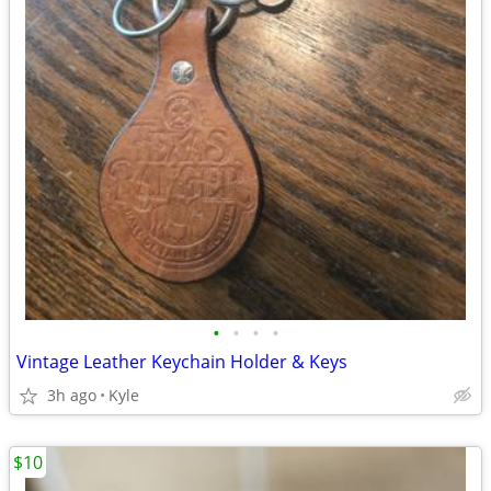
•
•
•
•
Vintage Leather Keychain Holder & Keys
3h ago
Kyle
$10