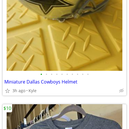
•
•
•
•
•
•
•
•
•
•
Miniature Dallas Cowboys Helmet
3h ago
Kyle
$10