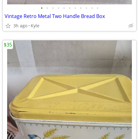
•
•
•
•
•
•
•
•
•
•
•
Vintage Retro Metal Two Handle Bread Box
3h ago
Kyle
$35