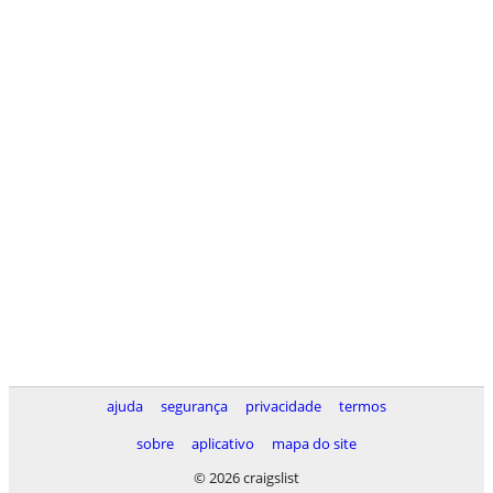
ajuda
segurança
privacidade
termos
sobre
aplicativo
mapa do site
© 2026 craigslist