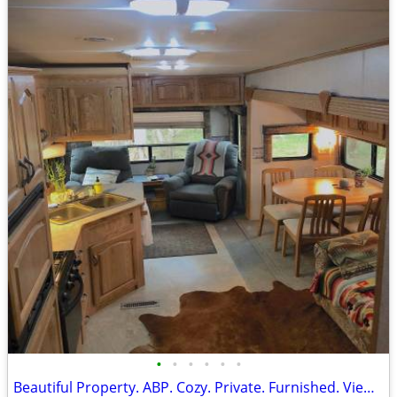
•
•
•
•
•
•
Beautiful Property. ABP. Cozy. Private. Furnished. Views. A+ Price