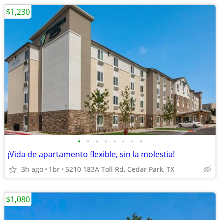
$1,230
•
•
•
•
•
•
•
•
¡Vida de apartamento flexible, sin la molestia!
3h ago
1br
5210 183A Toll Rd, Cedar Park, TX
$1,080