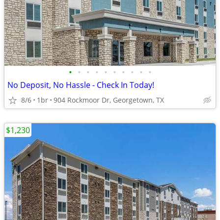
•
•
•
•
•
•
•
•
•
•
No Deposit, No Hassle - Check In Today!
8/6
1br
904 Rockmoor Dr, Georgetown, TX
$1,230