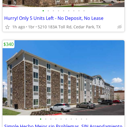
•
•
•
•
•
•
•
•
•
Hurry! Only 5 Units Left - No Deposit, No Lease
1h ago
1br
5210 183A Toll Rd, Cedar Park, TX
$340
•
•
•
•
•
•
•
•
•
•
Simple Hecho Mejor sin Problemas, SIN Arrendamiento