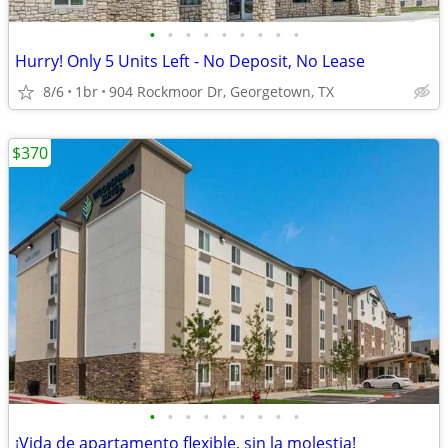
•
•
•
•
•
•
•
•
•
Hurry! Only 5 Units Left - No Deposit, No Lease
8/6
1br
904 Rockmoor Dr, Georgetown, TX
$370
•
•
•
•
•
•
•
•
•
¡Vida de apartamento flexible, sin la molestia!