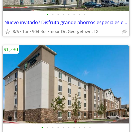
•
•
•
•
•
•
•
•
Nuevo invitado? Disfruta grande ahorros especiales en el primer mes!
8/6
1br
904 Rockmoor Dr, Georgetown, TX
$1,230
•
•
•
•
•
•
•
•
•
•