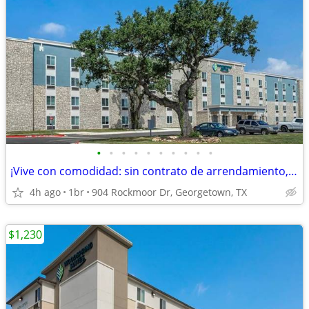
•
•
•
•
•
•
•
•
•
•
¡Vive con comodidad: sin contrato de arrendamiento, sin depósito!
4h ago
1br
904 Rockmoor Dr, Georgetown, TX
$1,230