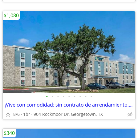
$1,080
•
•
•
•
•
•
•
•
•
¡Vive con comodidad: sin contrato de arrendamiento, sin depósito!
8/6
1br
904 Rockmoor Dr, Georgetown, TX
$340