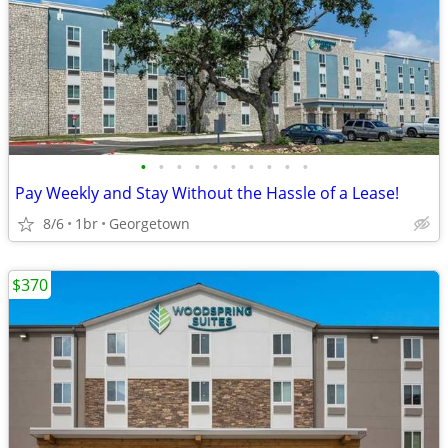
•
•
•
•
•
•
•
•
•
•
Pay Weekly and Stay Without the Hassle of a Lease!
8/6
1br
Georgetown
$370