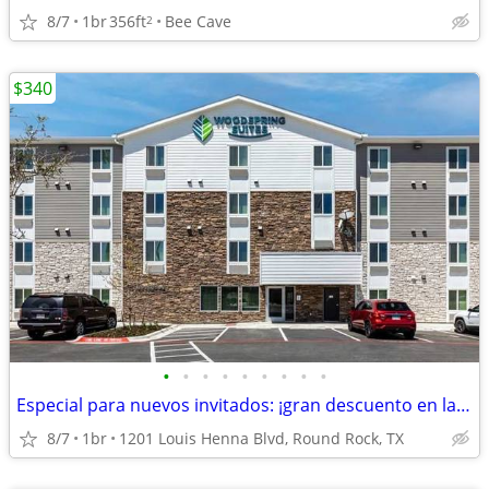
8/7
1br
356ft
Bee Cave
2
$340
•
•
•
•
•
•
•
•
•
Especial para nuevos invitados: ¡gran descuento en la 1ª semana!
8/7
1br
1201 Louis Henna Blvd, Round Rock, TX