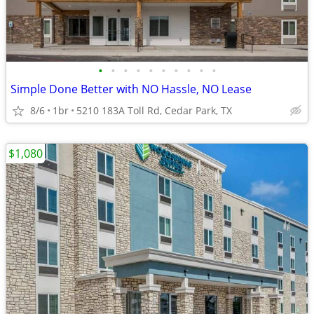
•
•
•
•
•
•
•
•
•
•
Simple Done Better with NO Hassle, NO Lease
8/6
1br
5210 183A Toll Rd, Cedar Park, TX
$1,080