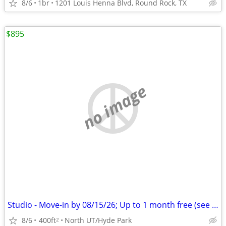
8/6
1br
1201 Louis Henna Blvd, Round Rock, TX
$895
no image
Studio - Move-in by 08/15/26; Up to 1 month free (see details)
8/6
400ft
North UT/Hyde Park
2