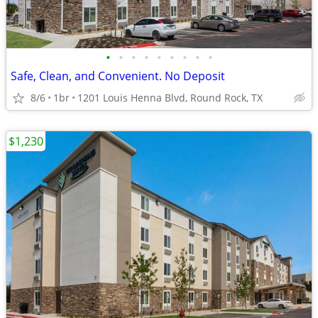
•
•
•
•
•
•
•
•
•
Safe, Clean, and Convenient. No Deposit
8/6
1br
1201 Louis Henna Blvd, Round Rock, TX
$1,230