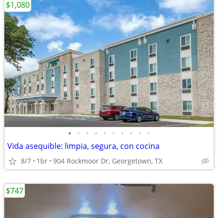
$1,080
•
•
•
•
•
•
•
•
•
•
Vida asequible: limpia, segura, con cocina
8/7
1br
904 Rockmoor Dr, Georgetown, TX
$747