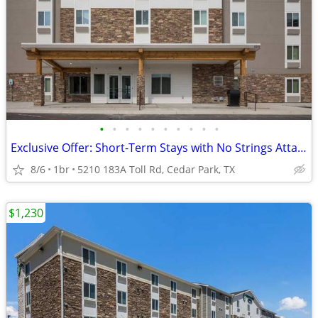
•
•
•
•
•
•
•
•
•
•
Exclusive Offer: Short-Term Stays with No Strings Attached!
8/6
1br
5210 183A Toll Rd, Cedar Park, TX
$1,230