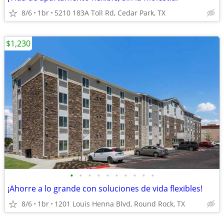
8/6
1br
5210 183A Toll Rd, Cedar Park, TX
$1,230
•
•
•
•
•
•
•
•
•
•
¡Ahorre a lo grande con soluciones de vida flexibles!
8/6
1br
1201 Louis Henna Blvd, Round Rock, TX