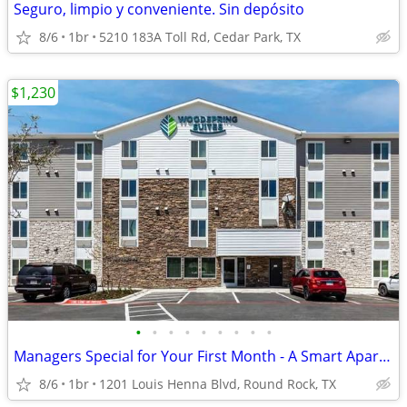
Seguro, limpio y conveniente. Sin depósito
8/6
1br
5210 183A Toll Rd, Cedar Park, TX
$1,230
•
•
•
•
•
•
•
•
•
Managers Special for Your First Month - A Smart Apartment Alternative!
8/6
1br
1201 Louis Henna Blvd, Round Rock, TX