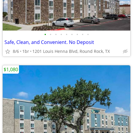
•
•
•
•
•
•
•
•
•
Safe, Clean, and Convenient. No Deposit
8/6
1br
1201 Louis Henna Blvd, Round Rock, TX
$1,080