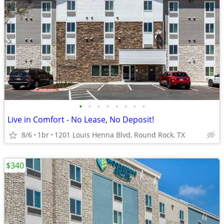
•
•
•
•
•
•
•
•
Live in Comfort - No Lease, No Deposit!
8/6
1br
1201 Louis Henna Blvd, Round Rock, TX
$340