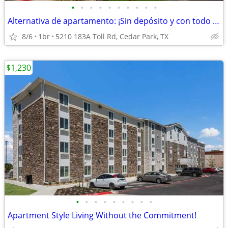
•
•
•
•
•
•
•
•
•
•
Alternativa de apartamento: ¡Sin depósito y con todo incluido!
8/6
1br
5210 183A Toll Rd, Cedar Park, TX
$1,230
•
•
•
•
•
•
•
•
•
Apartment Style Living Without the Commitment!