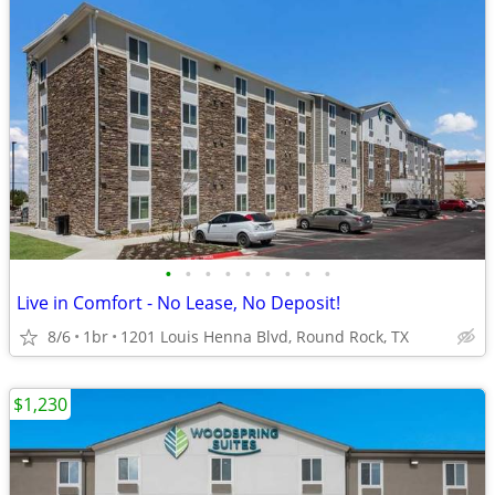
•
•
•
•
•
•
•
•
•
Live in Comfort - No Lease, No Deposit!
8/6
1br
1201 Louis Henna Blvd, Round Rock, TX
$1,230