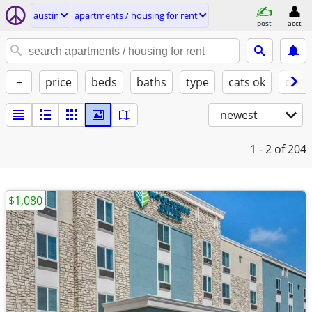
austin
apartments / housing for rent
post
acct
+
price
beds
baths
type
cats ok
dogs
newest
1 - 2
of 204
$1,080