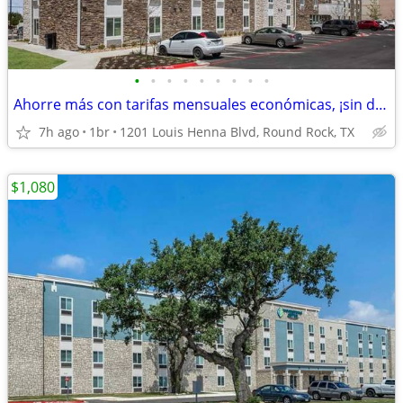
•
•
•
•
•
•
•
•
•
Ahorre más con tarifas mensuales económicas, ¡sin depósito!
7h ago
1br
1201 Louis Henna Blvd, Round Rock, TX
$1,080