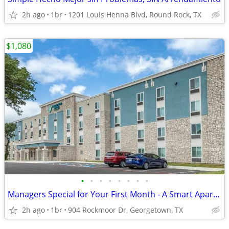
2h ago
1br
1201 Louis Henna Blvd, Round Rock, TX
$1,080
•
•
•
•
•
•
•
•
Managers Special for Your First Month - A Smart Apartment Alternative!
2h ago
1br
904 Rockmoor Dr, Georgetown, TX