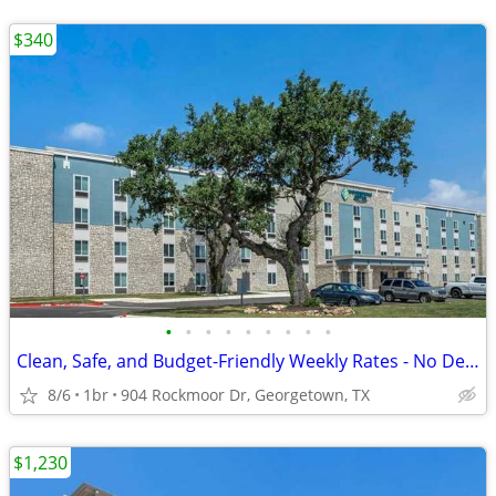
$340
•
•
•
•
•
•
•
•
•
Clean, Safe, and Budget-Friendly Weekly Rates - No Deposit!
8/6
1br
904 Rockmoor Dr, Georgetown, TX
$1,230