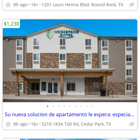
8h ago
1br
1201 Louis Henna Blvd, Round Rock, TX
$1,230
•
•
•
•
•
•
•
•
•
Su nueva solucion de apartamento le espera: especial gerente 1ª mes!
8h ago
1br
5210 183A Toll Rd, Cedar Park, TX