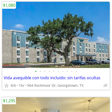
$1,080
•
•
•
•
•
•
•
•
•
•
Vida asequible con todo incluido: sin tarifas ocultas
8/6
1br
904 Rockmoor Dr, Georgetown, TX
$1,295