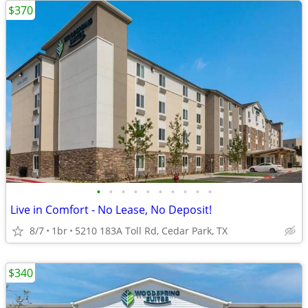
$370
•
•
•
•
•
•
•
•
•
•
Live in Comfort - No Lease, No Deposit!
8/7
1br
5210 183A Toll Rd, Cedar Park, TX
$340