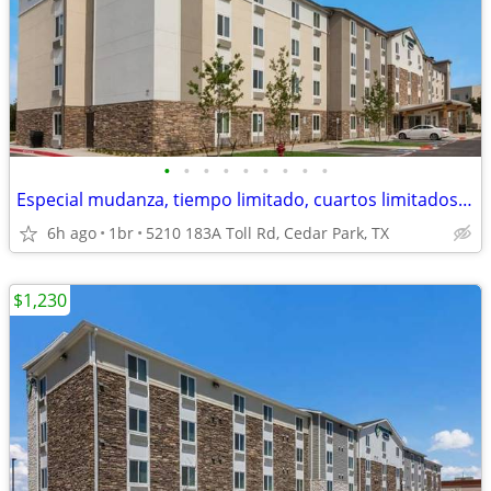
•
•
•
•
•
•
•
•
•
Especial mudanza, tiempo limitado, cuartos limitados, 1ª mes especial!
6h ago
1br
5210 183A Toll Rd, Cedar Park, TX
$1,230