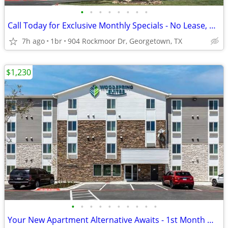
•
•
•
•
•
•
•
•
Call Today for Exclusive Monthly Specials - No Lease, No Deposit!
7h ago
1br
904 Rockmoor Dr, Georgetown, TX
$1,230
•
•
•
•
•
•
•
•
•
•
Your New Apartment Alternative Awaits - 1st Month Manager's Special!