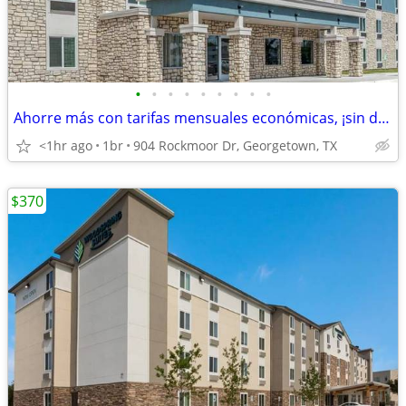
•
•
•
•
•
•
•
•
•
Ahorre más con tarifas mensuales económicas, ¡sin depósito!
<1hr ago
1br
904 Rockmoor Dr, Georgetown, TX
$370