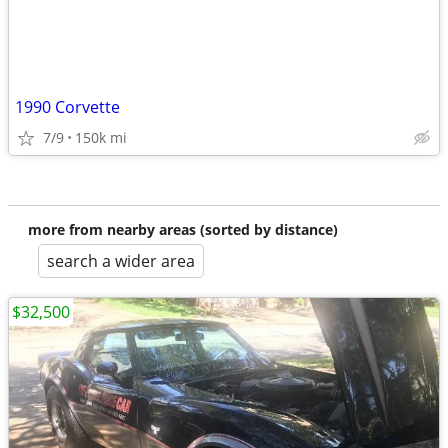
1990 Corvette
7/9
150k mi
more from nearby areas (sorted by distance)
search a wider area
$32,500