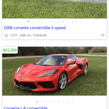
•
•
•
•
•
•
•
•
•
•
•
•
•
2008 corvette convertible 6 speed
7/31
68k mi
Tomball
$65,000
•
•
•
•
•
•
•
•
•
Corvette c-8 convertible