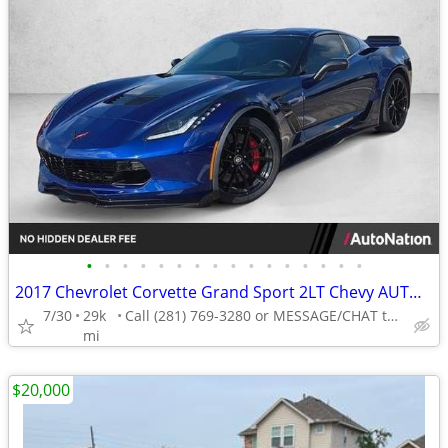
•
•
•
•
•
•
•
•
•
•
•
•
•
•
•
•
2017 Chevrolet Corvette Grand Sport 2LT Chevy AUTONATION
7/30
29k
Call (281) 769-3280 or MESSAGE/CHAT to confirm availability
mi
$20,000