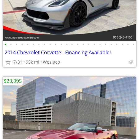
•
•
•
•
•
•
•
•
•
•
•
•
•
•
•
•
•
•
•
•
•
•
•
•
2014 Chevrolet Corvette - Financing Available!
7/31
95k mi
Weslaco
$29,995