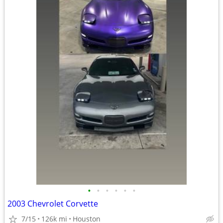
•
•
•
•
•
•
2003 Chevrolet Corvette
7/15
126k mi
Houston