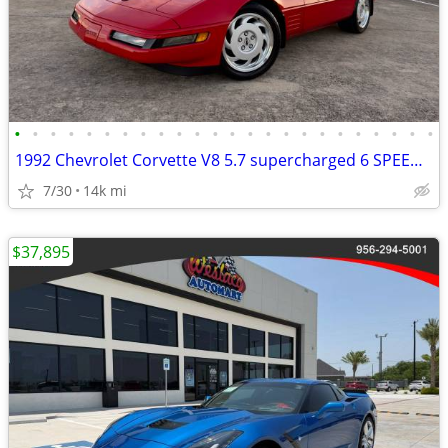
•
•
•
•
•
•
•
•
•
•
•
•
•
•
•
•
•
•
•
•
•
•
•
•
1992 Chevrolet Corvette V8 5.7 supercharged 6 SPEED MANUAL 500 HP
7/30
14k mi
$37,895