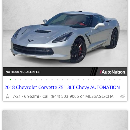
•
•
•
•
•
•
•
•
•
•
•
•
•
•
•
•
•
•
•
•
•
•
2018 Chevrolet Corvette Z51 3LT Chevy AUTONATION
7/21
6,962mi
Call (844) 503-9065 or MESSAGE/CHAT to confirm availability