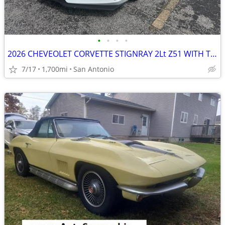
•
•
•
•
2026 CHEVEOLET CORVETTE STIGNRAY 2Lt Z51 WITH TONS OF UPGRADE *
7/17
1,700mi
San Antonio