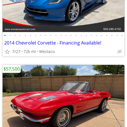
•
•
•
•
•
•
•
•
•
•
•
•
•
•
•
•
•
•
•
•
•
•
•
•
2014 Chevrolet Corvette - Financing Available!
7/27
72k mi
Weslaco
$57,500