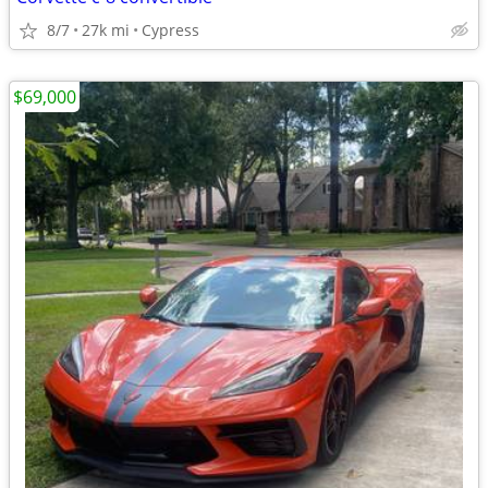
8/7
27k mi
Cypress
$69,000