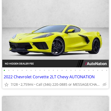
•
•
•
•
•
•
•
•
•
•
•
•
•
•
•
•
•
•
•
•
•
•
•
•
2022 Chevrolet Corvette 2LT Chevy AUTONATION
7/28
2,759mi
Call (346) 220-0885 or MESSAGE/CHAT to confirm availability