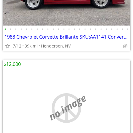
•
•
•
•
•
•
•
•
•
•
•
•
•
•
•
•
•
•
•
•
•
•
•
•
1988 Chevrolet Corvette Brillante SKU:AA1141 Convertible
7/12
39k mi
Henderson, NV
$12,000
no image