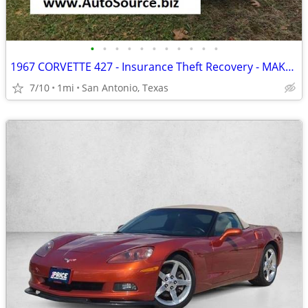
•
•
•
•
•
•
•
•
•
•
•
1967 CORVETTE 427 - Insurance Theft Recovery - MAKE AN OFFER
7/10
1mi
San Antonio, Texas