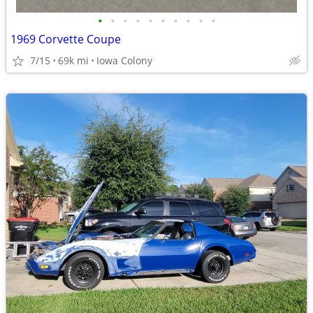
•
•
•
•
•
•
•
•
•
•
1969 Corvette Coupe
7/15
69k mi
Iowa Colony