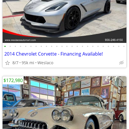
•
•
•
•
•
•
•
•
•
•
•
•
•
•
•
•
•
•
•
•
•
•
•
•
2014 Chevrolet Corvette - Financing Available!
8/7
95k mi
Weslaco
$172,980