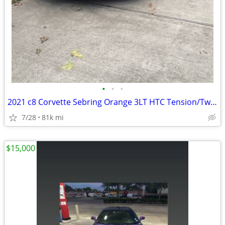
•
•
•
2021 c8 Corvette Sebring Orange 3LT HTC Tension/Twilight Interior
7/28
81k mi
$15,000