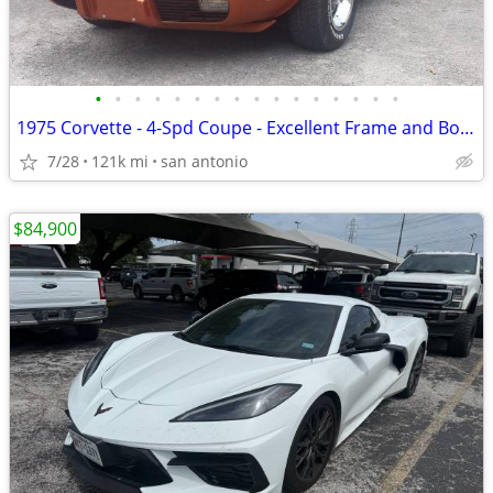
•
•
•
•
•
•
•
•
•
•
•
•
•
•
•
•
1975 Corvette - 4-Spd Coupe - Excellent Frame and Body
7/28
121k mi
san antonio
$84,900