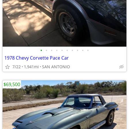
•
•
•
•
•
•
•
•
•
•
1978 Chevy Corvette Pace Car
7/22
1,941mi
SAN ANTONIO
$69,500