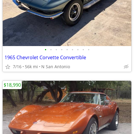
•
•
•
•
•
•
•
•
•
1965 Chevrolet Corvette Convertible
7/16
56k mi
N San Antonio
$18,990