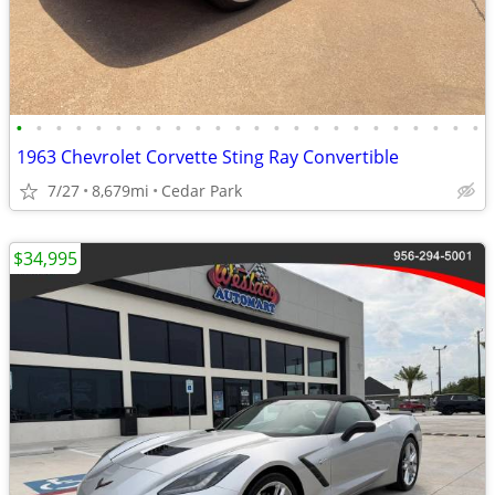
•
•
•
•
•
•
•
•
•
•
•
•
•
•
•
•
•
•
•
•
•
•
•
•
1963 Chevrolet Corvette Sting Ray Convertible
7/27
8,679mi
Cedar Park
$34,995