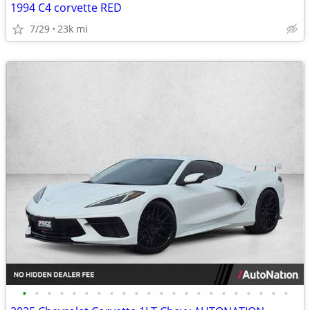
1994 C4 corvette RED
7/29
23k mi
•
•
•
•
•
•
•
•
•
•
•
•
•
•
•
•
•
•
•
•
•
•