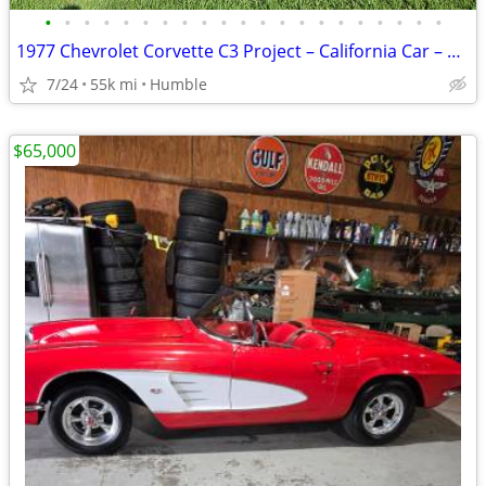
•
•
•
•
•
•
•
•
•
•
•
•
•
•
•
•
•
•
•
•
•
1977 Chevrolet Corvette C3 Project – California Car – No Rust – Runs
7/24
55k mi
Humble
$65,000