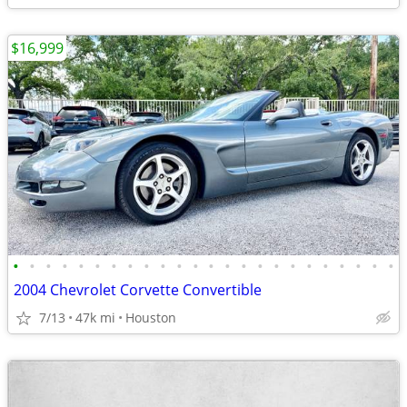
$16,999
•
•
•
•
•
•
•
•
•
•
•
•
•
•
•
•
•
•
•
•
•
•
•
•
2004 Chevrolet Corvette Convertible
7/13
47k mi
Houston