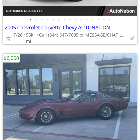
•
•
•
•
•
•
•
•
•
•
•
•
•
•
•
2005 Chevrolet Corvette Chevy AUTONATION
7/28
55k
Call (844) 647-7695 or MESSAGE/CHAT to confirm availability
mi
$6,000