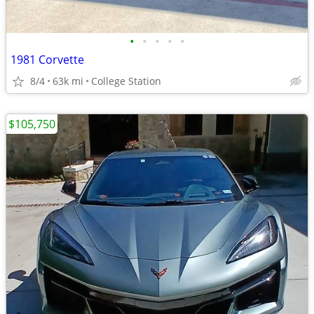
•
•
•
•
•
1981 Corvette
8/4
63k mi
College Station
$105,750