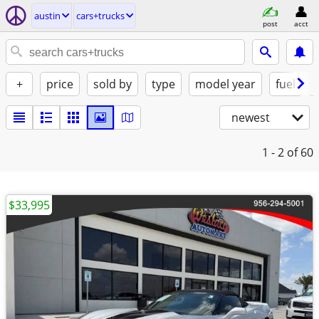
austin
cars+trucks
post
acct
+
price
sold by
type
model year
fuel
newest
1 - 2
of 60
$33,995