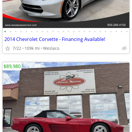
•
•
•
•
•
•
•
•
•
•
•
•
•
•
•
•
•
•
•
•
•
•
•
•
2014 Chevrolet Corvette - Financing Available!
7/22
109k mi
Weslaco
$89,980