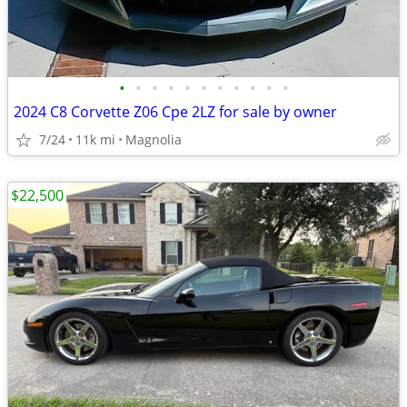
•
•
•
•
•
•
•
•
•
•
•
2024 C8 Corvette Z06 Cpe 2LZ for sale by owner
7/24
11k mi
Magnolia
$22,500