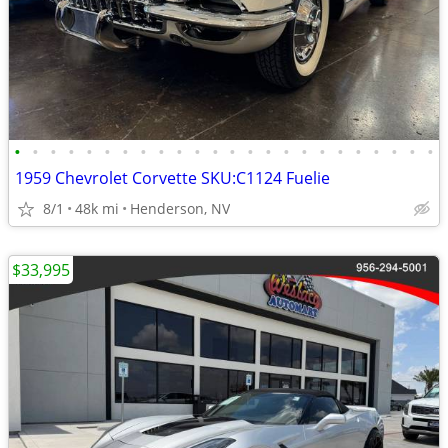
•
•
•
•
•
•
•
•
•
•
•
•
•
•
•
•
•
•
•
•
•
•
•
•
1959 Chevrolet Corvette SKU:C1124 Fuelie
8/1
48k mi
Henderson, NV
$33,995