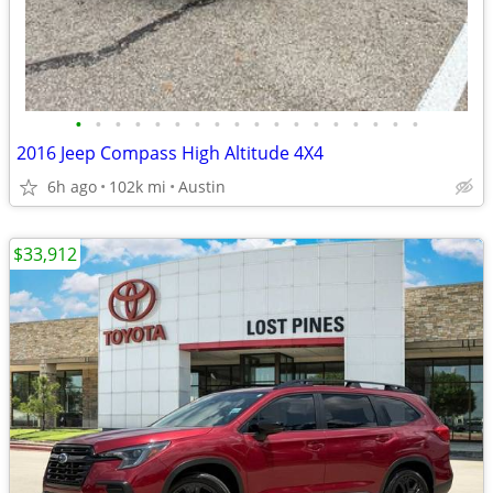
•
•
•
•
•
•
•
•
•
•
•
•
•
•
•
•
•
•
2016 Jeep Compass High Altitude 4X4
6h ago
102k mi
Austin
$33,912