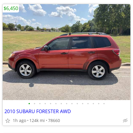
$6,450
•
•
•
•
•
•
•
•
•
•
•
•
•
•
•
2010 SUBARU FORESTER AWD
1h ago
124k mi
78660