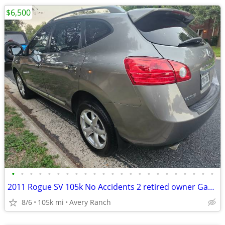
$6,500
•
•
•
•
•
•
•
•
•
•
•
•
•
•
•
•
•
•
•
•
•
•
•
2011 Rogue SV 105k No Accidents 2 retired owner Garaged As New
8/6
105k mi
Avery Ranch