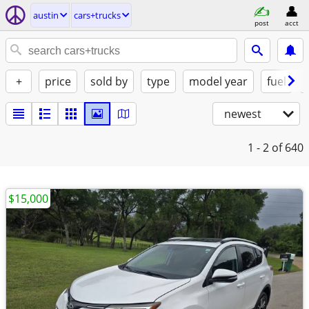
austin
cars+trucks
post
acct
+
price
sold by
type
model year
fuel
newest
1 - 2
of 640
$15,000