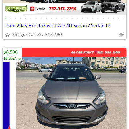
•
•
•
•
•
•
•
•
•
•
•
•
•
•
•
•
•
•
•
•
•
•
•
•
Used 2025 Honda Civic FWD 4D Sedan / Sedan LX
6h ago
Call 737-317-2756
$6,500
$6,500/mo