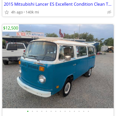
2015 Mitsubishi Lancer ES Excellent Condition Clean Title
4h ago
140k mi
$12,500
•
•
•
•
•
•
•
•
•
•
•
•
•
•