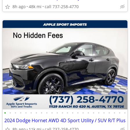
8h ago
48k mi
call 737-258-4770
•
•
•
•
•
•
•
•
•
•
•
•
•
•
•
•
•
•
•
•
•
•
•
•
2024 Dodge Hornet AWD 4D Sport Utility / SUV R/T Plus
8h ago
11k mi
call 737-258-4770