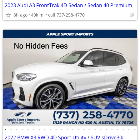
2023 Audi A3 FrontTrak 4D Sedan / Sedan 40 Premium
8h ago
49k mi
call 737-258-4770
•
•
•
•
•
•
•
•
•
•
•
•
•
•
•
•
•
•
•
•
•
•
•
•
2022 BMW X3 RWD 4D Sport Utility / SUV sDrive30i