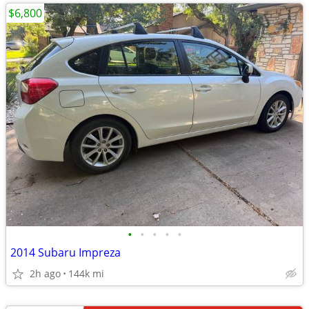
$6,800
•
•
•
•
•
2014 Subaru Impreza
2h ago
144k mi