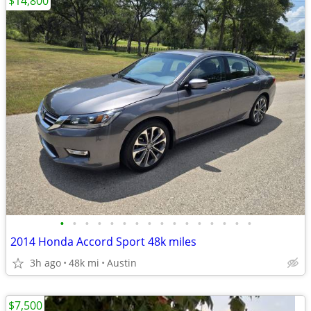
$14,800
•
•
•
•
•
•
•
•
•
•
•
•
•
•
•
•
2014 Honda Accord Sport 48k miles
3h ago
48k mi
Austin
$7,500