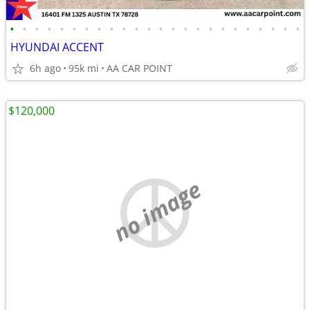
•
•
•
•
•
•
•
•
•
•
•
•
•
•
•
•
•
•
•
•
•
•
•
•
HYUNDAI ACCENT
6h ago
95k mi
AA CAR POINT
$120,000
no image