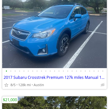
•
•
•
•
•
•
•
•
•
•
•
•
•
•
•
•
•
•
•
•
•
•
•
2017 Subaru Crosstrek Premium 127k miles Manual 1Owner Clean Title
8/5
128k mi
Austin
$21,000