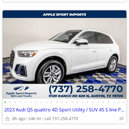
•
•
•
•
•
•
•
•
•
•
•
•
•
•
•
•
•
•
•
•
•
•
•
•
2023 Audi Q5 quattro 4D Sport Utility / SUV 45 S line Premium
8h ago
24k mi
call 737-258-4770