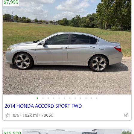
$7,999
•
•
•
•
•
•
•
•
•
•
•
•
2014 HONDA ACCORD SPORT FWD
8/6
182k mi
78660
$15,500