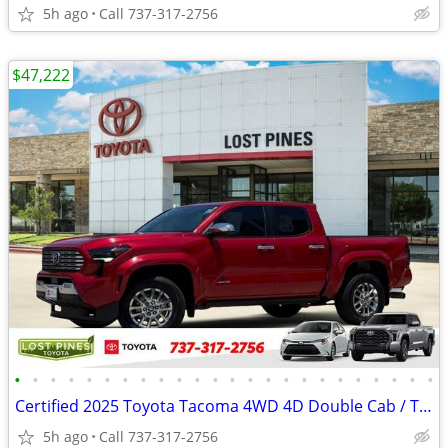
5h ago
Call 737-317-2756
$47,222
•
•
•
•
•
•
•
•
•
•
•
•
•
•
•
•
•
•
•
•
•
•
•
•
Certified 2025 Toyota Tacoma 4WD 4D Double Cab / Truck Limited
5h ago
Call 737-317-2756