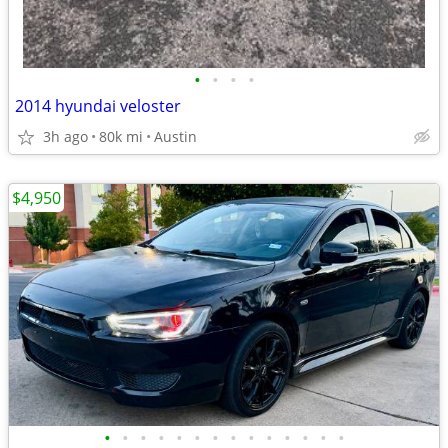
•
•
•
•
2014 hyundai veloster
3h ago
80k mi
Austin
$4,950
•
•
•
•
•
•
•
•
•
•
•
•
•
•