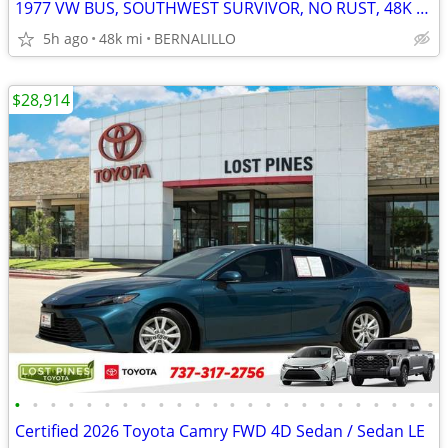
1977 VW BUS, SOUTHWEST SURVIVOR, NO RUST, 48K MILES!
5h ago
48k mi
BERNALILLO
$28,914
•
•
•
•
•
•
•
•
•
•
•
•
•
•
•
•
•
•
•
•
•
•
•
•
Certified 2026 Toyota Camry FWD 4D Sedan / Sedan LE