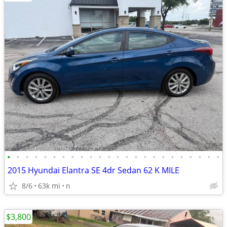
•
•
•
•
•
•
•
•
•
•
•
•
•
•
•
•
•
•
•
•
•
•
•
•
2015 Hyundai Elantra SE 4dr Sedan 62 K MILE
8/6
63k mi
n
$3,800