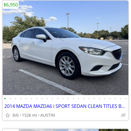
$6,950
•
•
•
•
•
•
•
•
•
•
•
•
•
•
•
•
•
•
•
•
•
•
•
•
2014 MAZDA MAZDA6 i SPORT SEDAN CLEAN TITLES BACKUP CAM NO ACCIDENTS
8/6
152k mi
AUSTIN