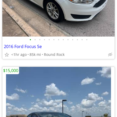
•
•
•
•
•
•
•
•
•
•
•
•
•
2016 Ford Focus Se
<1hr ago
85k mi
Round Rock
$15,000