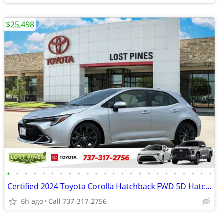
$25,498
•
•
•
•
•
•
•
•
•
•
•
•
•
•
•
•
•
•
•
•
•
•
•
•
Certified 2024 Toyota Corolla Hatchback FWD 5D Hatchback / Hatchback X
6h ago
Call 737-317-2756