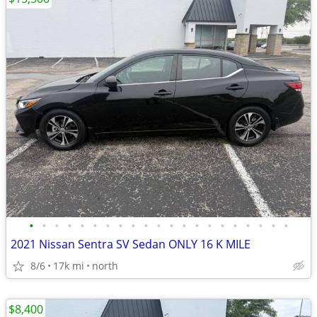
•
•
•
•
•
•
•
•
•
•
•
•
•
•
•
•
•
•
•
•
•
2021 Nissan Sentra SV Sedan ONLY 16 K MILE
8/6
17k mi
north
$8,400