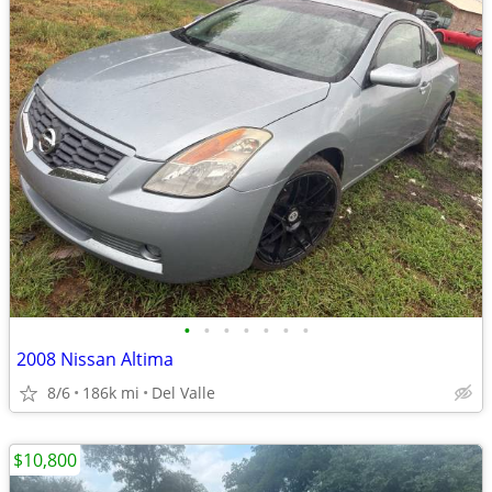
•
•
•
•
•
•
•
2008 Nissan Altima
8/6
186k mi
Del Valle
$10,800