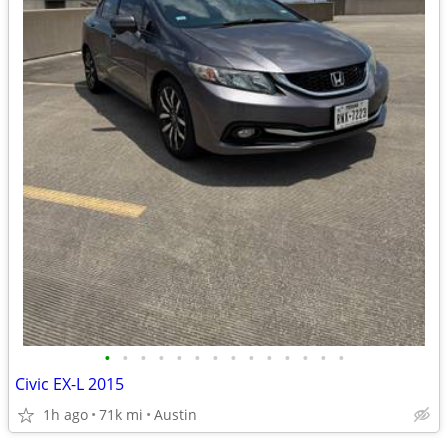
•
•
•
•
•
•
•
•
•
•
•
•
•
•
Civic EX-L 2015
1h ago
71k mi
Austin