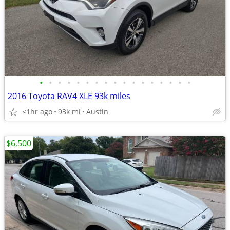
•
•
•
•
•
•
•
•
•
•
•
•
•
•
•
•
•
2016 Toyota RAV4 XLE 93k miles
<1hr ago
93k mi
Austin
$6,500