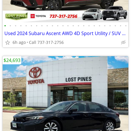
•
•
•
•
•
•
•
•
•
•
•
•
•
•
•
•
•
•
•
•
•
•
•
•
Used 2024 Subaru Ascent AWD 4D Sport Utility / SUV Onyx Edition
6h ago
Call 737-317-2756
$24,693