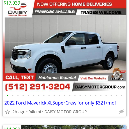
$17,939
•
•
•
•
•
•
•
•
•
•
•
•
•
•
•
•
•
•
•
•
•
•
•
2022 Ford Maverick XLSuperCrew for only $321/mo!
2h ago
94k mi
DAISY MOTOR GROUP