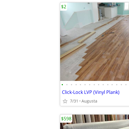
$2
•
•
•
•
•
•
•
•
•
•
•
•
•
•
•
Click-Lock LVP (Vinyl Plank)
7/31
Augusta
$598