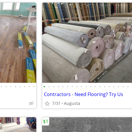
•
•
•
•
•
•
•
•
•
•
•
•
•
•
•
•
•
•
•
•
•
•
•
•
•
•
•
Contractors - Need Flooring? Try Us
7/31
Augusta
$1