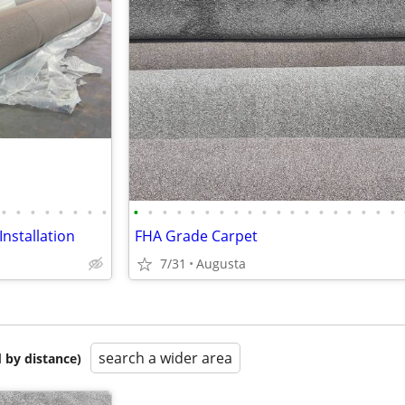
•
•
•
•
•
•
•
•
•
•
•
•
•
•
•
•
•
•
•
•
•
•
•
•
•
•
•
nstallation
FHA Grade Carpet
7/31
Augusta
search a wider area
 by distance)