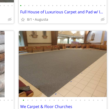
•
•
•
•
•
•
•
•
•
•
•
•
•
•
•
•
•
•
•
•
•
•
•
•
•
•
Full House of Luxurious Carpet and Pad w/ Install
8/1
Augusta
•
•
•
•
•
•
•
•
•
•
•
•
•
•
•
•
•
•
•
•
•
•
•
We Carpet & Floor Churches