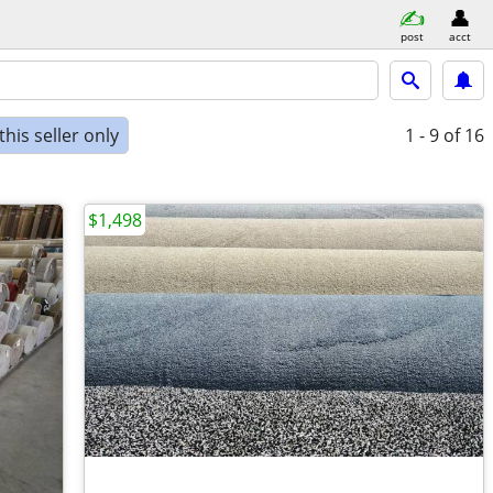
post
acct
his seller only
1 - 9
of 16
$1,498