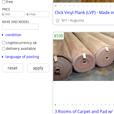
free
•
•
•
•
•
•
•
•
•
•
•
•
•
PRICE
Click Vinyl Plank (LVP) - Made i
-
$
$
8/1
Augusta
MAKE AND MODEL
condition
$598
cryptocurrency ok
delivery available
language of posting
reset
apply
•
•
•
•
•
•
•
•
•
•
•
•
•
•
3 Rooms of Carpet and Pad w/ I