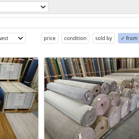
est
price
condition
sold by
✓ from t