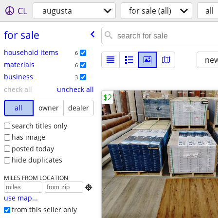
CL
augusta
for sale (all)
all
for sale
household items
6
new
materials
6
business
3
check all
uncheck all
$2
all
owner
dealer
search titles only
has image
posted today
hide duplicates
MILES FROM LOCATION

use map...
from this seller only