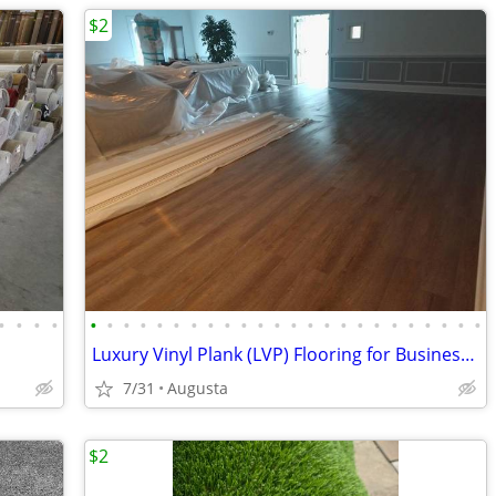
$2
•
•
•
•
•
•
•
•
•
•
•
•
•
•
•
•
•
•
•
•
•
•
•
•
•
•
•
•
Luxury Vinyl Plank (LVP) Flooring for Businesses and Commercial
7/31
Augusta
$2