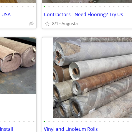
•
•
•
•
•
•
•
•
•
•
•
•
•
•
•
•
•
•
•
•
•
•
•
•
•
•
n USA
Contractors - Need Flooring? Try Us
8/1
Augusta
•
•
•
•
•
•
•
•
•
•
•
•
•
•
•
•
•
•
•
•
•
•
•
•
•
•
•
nstall
Vinyl and Linoleum Rolls