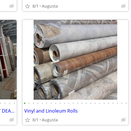
8/1
Augusta
•
•
•
•
•
•
•
•
•
•
•
•
•
•
•
•
•
•
•
•
•
•
•
•
•
•
•
•
Carpet Remnants - MASSIVE INVENTORY DEALS
Vinyl and Linoleum Rolls
8/1
Augusta