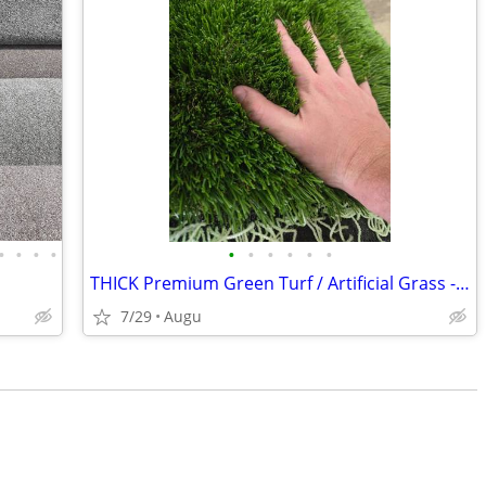
•
•
•
•
•
•
•
•
•
•
THICK Premium Green Turf / Artificial Grass - *Below COST*
7/29
Augu