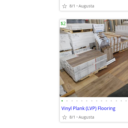
8/1
Augusta
$2
•
•
•
•
•
•
•
•
•
•
•
•
•
•
Vinyl Plank (LVP) Flooring
8/1
Augusta