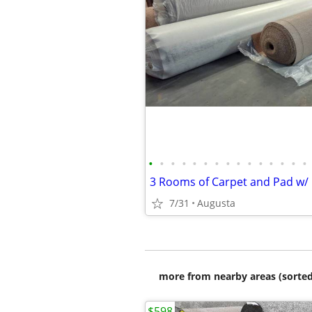
•
•
•
•
•
•
•
•
•
•
•
•
•
•
•
3 Rooms of Carpet and Pad w/ I
7/31
Augusta
more from nearby areas (sorted
$598