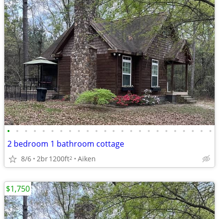
•
•
•
•
•
•
•
•
•
•
•
•
•
•
•
•
•
•
•
•
•
•
•
•
2 bedroom 1 bathroom cottage
8/6
2br
1200ft
Aiken
2
$1,750