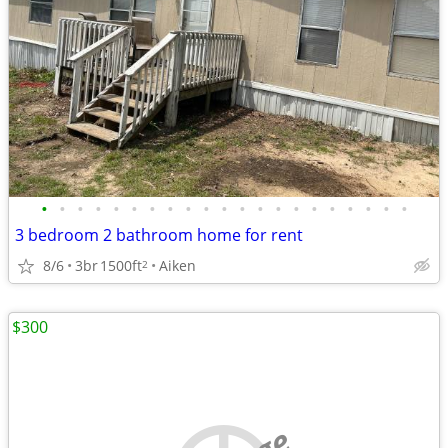
•
•
•
•
•
•
•
•
•
•
•
•
•
•
•
•
•
•
•
•
•
3 bedroom 2 bathroom home for rent
8/6
3br
1500ft
Aiken
2
$300