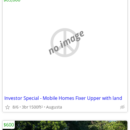
no image
Investor Special - Mobile Homes Fixer Upper with land
8/6
3br
1500ft
Augusta
2
$600