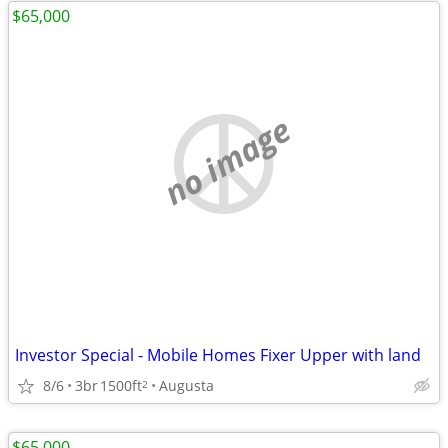
$65,000
no image
Investor Special - Mobile Homes Fixer Upper with land
8/6
3br
1500ft
Augusta
2
$65,000