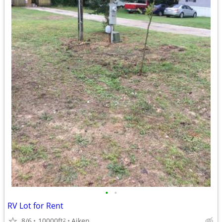
•
•
RV Lot for Rent
8/6
10000ft
Aiken
2