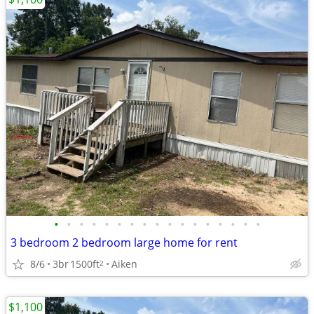
•
•
•
•
•
•
•
•
•
•
•
•
•
•
•
•
•
3 bedroom 2 bedroom large home for rent
8/6
3br
1500ft
Aiken
2
$1,100