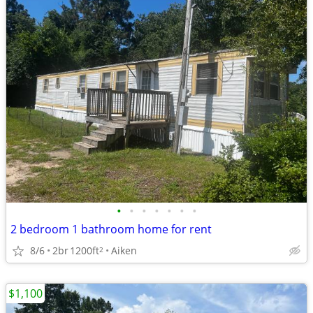
•
•
•
•
•
•
•
2 bedroom 1 bathroom home for rent
8/6
2br
1200ft
Aiken
2
$1,100