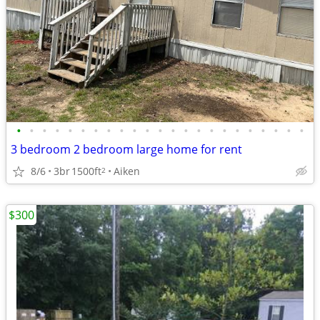
•
•
•
•
•
•
•
•
•
•
•
•
•
•
•
•
•
•
•
•
•
•
•
3 bedroom 2 bedroom large home for rent
8/6
3br
1500ft
Aiken
2
$300