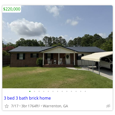
$220,000
•
•
•
•
•
•
•
•
•
•
•
•
•
3 bed 3 bath brick home
7/17
3br
1764ft
Warrenton, GA
2