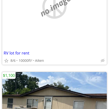
no image
RV lot for rent
8/6
10000ft
Aiken
2
$1,100