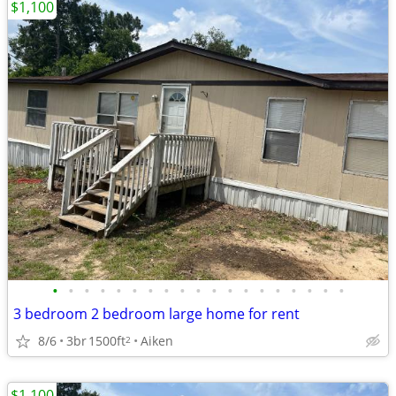
$1,100
•
•
•
•
•
•
•
•
•
•
•
•
•
•
•
•
•
•
•
3 bedroom 2 bedroom large home for rent
8/6
3br
1500ft
Aiken
2
$1,100