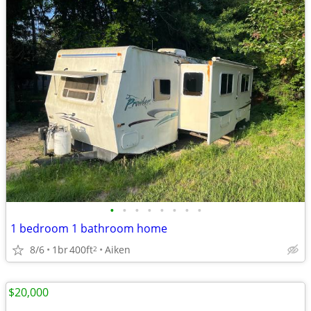
•
•
•
•
•
•
•
•
1 bedroom 1 bathroom home
8/6
1br
400ft
Aiken
2
$20,000