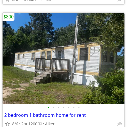
$800
•
•
•
•
•
•
•
2 bedroom 1 bathroom home for rent
8/6
2br
1200ft
Aiken
2