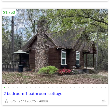
$1,750
•
•
•
•
•
•
•
•
•
•
•
•
•
•
•
•
•
•
•
•
•
•
•
•
2 bedroom 1 bathroom cottage
8/6
2br
1200ft
Aiken
2