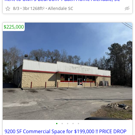
8/3
3br
1268ft
Allendale SC
2
$225,000
•
•
•
•
•
9200 SF Commercial Space for $199,000 !! PRICE DROP