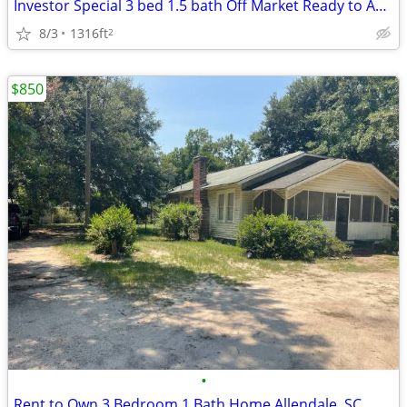
Investor Special 3 bed 1.5 bath Off Market Ready to Assign
8/3
1316ft
2
$850
•
Rent to Own 3 Bedroom 1 Bath Home Allendale, SC