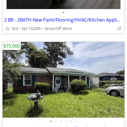
•
2 BR - 2BATH New Paint/Flooring/HVAC/Kitchen Appliance/Pool/2 MI BEACH
8/4
2br
1020ft
Briarcliff West
2
$75,000
•
•
•
•
•
•