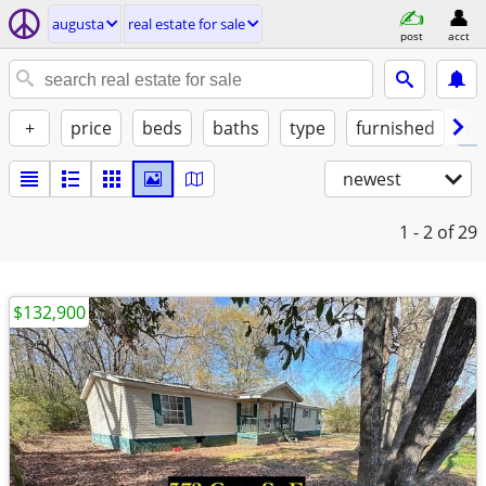
augusta
real estate for sale
post
acct
+
price
beds
baths
type
furnished
of
newest
1 - 2
of 29
$132,900