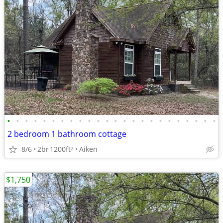
•
•
•
•
•
•
•
•
•
•
•
•
•
•
•
•
•
•
•
•
•
•
•
•
2 bedroom 1 bathroom cottage
8/6
2br
1200ft
Aiken
2
$1,750