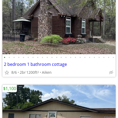
•
•
•
•
•
•
•
•
•
•
•
•
•
•
•
•
•
•
•
•
•
•
•
•
2 bedroom 1 bathroom cottage
8/6
2br
1200ft
Aiken
2
$1,100