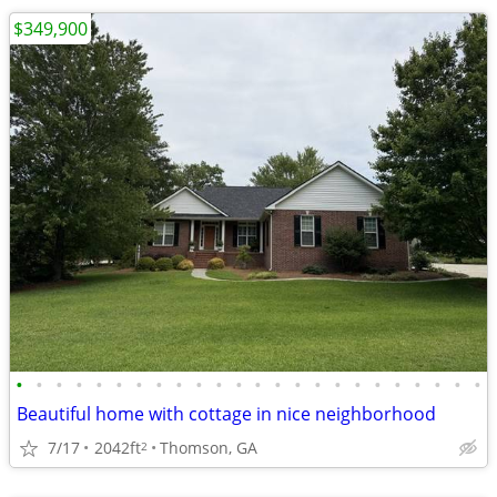
$349,900
•
•
•
•
•
•
•
•
•
•
•
•
•
•
•
•
•
•
•
•
•
•
•
•
Beautiful home with cottage in nice neighborhood
7/17
2042ft
Thomson, GA
2