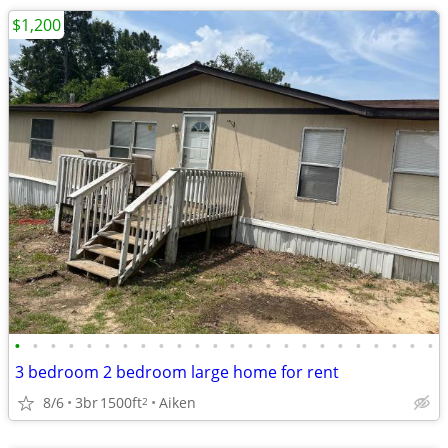
$1,200
•
•
•
•
•
•
•
•
•
•
•
•
•
•
•
•
•
•
•
•
•
•
•
•
3 bedroom 2 bedroom large home for rent
8/6
3br
1500ft
Aiken
2