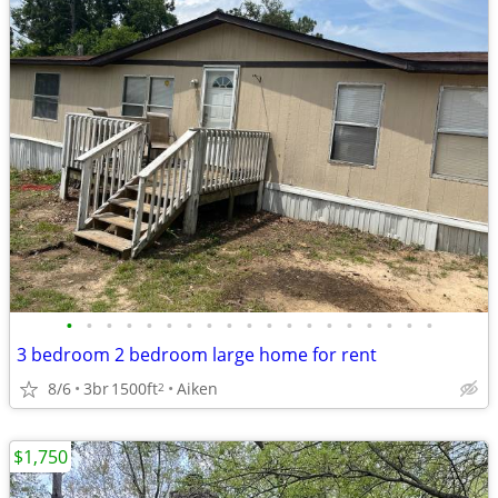
•
•
•
•
•
•
•
•
•
•
•
•
•
•
•
•
•
•
•
3 bedroom 2 bedroom large home for rent
8/6
3br
1500ft
Aiken
2
$1,750