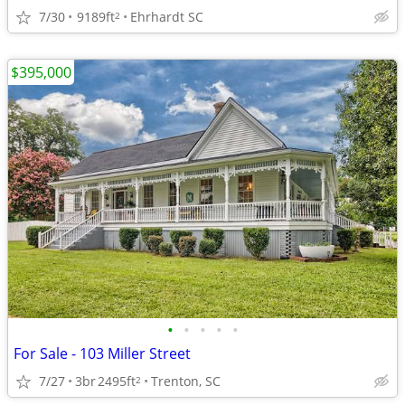
7/30
9189ft
Ehrhardt SC
2
$395,000
•
•
•
•
•
For Sale - 103 Miller Street
7/27
3br
2495ft
Trenton, SC
2