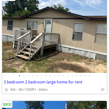
•
•
•
•
•
•
•
•
•
•
•
•
•
•
•
•
•
3 bedroom 2 bedroom large home for rent
8/6
3br
1500ft
Aiken
2
$800