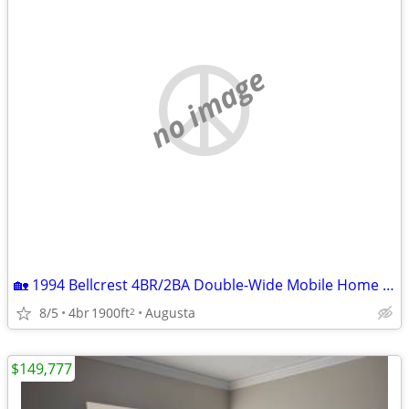
no image
🏡 1994 Bellcrest 4BR/2BA Double-Wide Mobile Home – Home Only (Must Be Moved
8/5
4br
1900ft
Augusta
2
$149,777