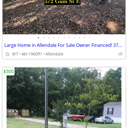
•
•
•
•
•
•
•
•
•
•
•
Large Home in Allendale For Sale Owner Financed! 372 Gum St E
8/7
4br
1960ft
Allendale
2
$300