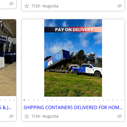
7/29
Augusta
•
•
•
•
•
•
•
•
•
•
•
•
•
•
•
•
•
•
•
•
•
•
•
•
•
•
SHIPPING CONTAINERS FOR BUSINESSES & JOB SITES 470-824-8384
SHIPPING CONTAINERS DELIVERED FOR HOME STORAGE 470-824-8384
7/24
Augusta