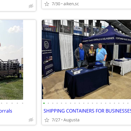
7/30
aiken,sc
•
•
•
•
•
•
•
•
•
•
•
•
•
•
•
•
•
•
•
•
•
•
•
•
•
orrals
7/27
Augusta