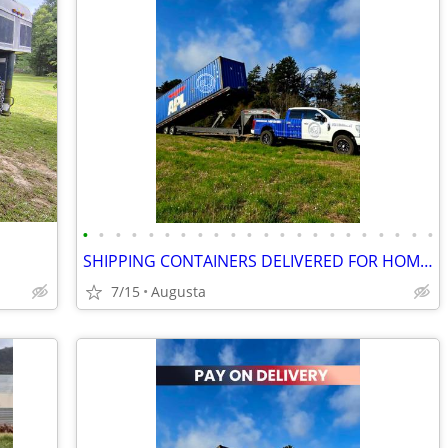
•
•
•
•
•
•
•
•
•
•
•
•
•
•
•
•
•
•
•
•
•
•
SHIPPING CONTAINERS DELIVERED FOR HOME STORAGE (385) 446-6148
7/15
Augusta