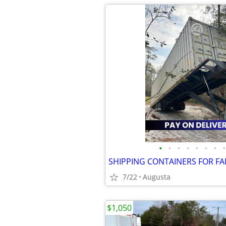
•
•
•
•
•
•
•
•
7/22
Augusta
$1,050