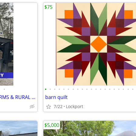
$75
•
•
•
•
•
•
•
•
•
•
•
•
•
•
•
•
•
•
•
•
•
SHIPPING CONTAINERS FOR FARMS & RURAL PROPERTIES (385) 446-6148
barn quilt
7/22
Lockport
$5,000