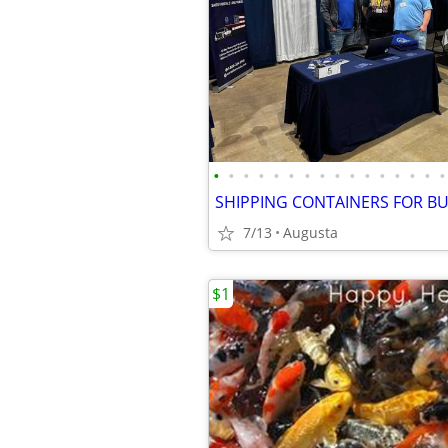
•
•
•
•
•
•
•
•
•
•
•
•
•
•
•
•
7/13
Augusta
$1