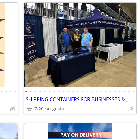
•
•
•
•
•
•
•
•
•
•
•
•
•
•
•
•
•
•
•
•
•
•
•
•
•
•
•
•
SHIPPING CONTAINERS FOR BUSINESSES & JOB SITES (385) 446-6148
7/20
Augusta