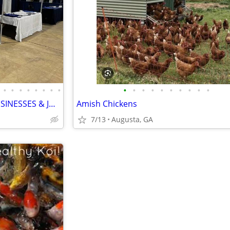
•
•
•
•
•
•
•
•
•
•
•
•
•
•
•
•
•
•
SHIPPING CONTAINERS FOR BUSINESSES & JOB SITES (385) 446-6148
Amish Chickens
7/13
Augusta, GA