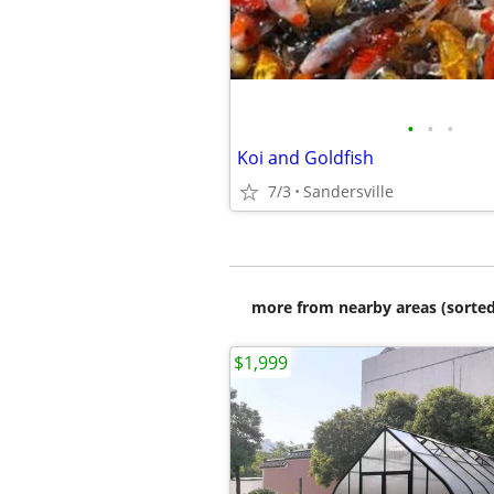
•
•
•
Koi and Goldfish
7/3
Sandersville
more from nearby areas (sorted
$1,999