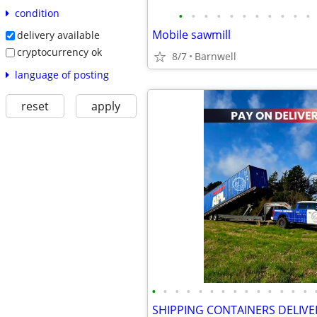
condition
•
•
•
•
•
•
•
•
•
•
•
Mobile sawmill
delivery available
cryptocurrency ok
8/7
Barnwell
language of posting
reset
apply
•
•
•
•
•
•
•
•
•
•
•
•
•
•