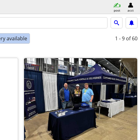
post
acct
ry available
1 - 9
of 60