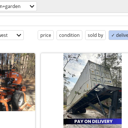
m+garden
est
price
condition
sold by
✓ delive