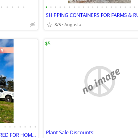
•
•
•
•
•
•
•
•
•
•
•
•
•
•
•
•
•
•
•
•
•
•
•
•
•
8/5
Augusta
$5
no image
•
•
•
•
•
•
•
•
Plant Sale Discounts!
SHIPPING CONTAINERS DELIVERED FOR HOME STORAGE 470-824-8384