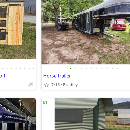
•
•
•
•
•
•
•
•
•
•
•
•
•
•
•
•
•
•
oft
Horse trailer
7/16
Bradley
$1