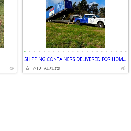
•
•
•
•
•
•
•
•
•
•
•
•
•
•
•
•
•
•
•
•
•
•
SHIPPING CONTAINERS DELIVERED FOR HOME STORAGE (385) 446-6148
7/10
Augusta