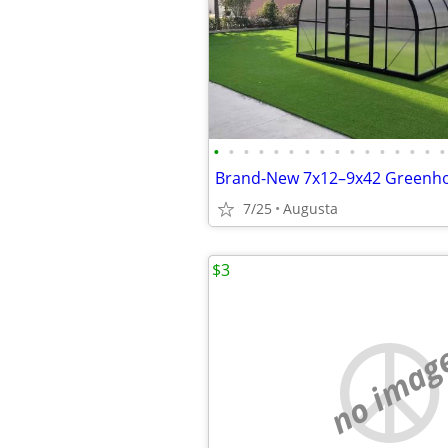
•
•
•
•
•
•
•
•
•
•
•
•
•
•
•
•
7/25
Augusta
$3
no imag