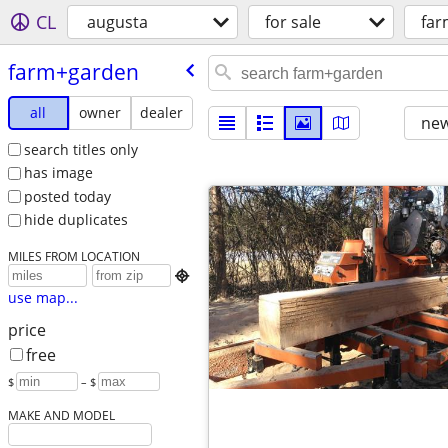
CL
augusta
for sale
far
farm+garden
all
owner
dealer
new
search titles only
has image
posted today
hide duplicates
MILES FROM LOCATION

use map...
price
free
$
– $
MAKE AND MODEL