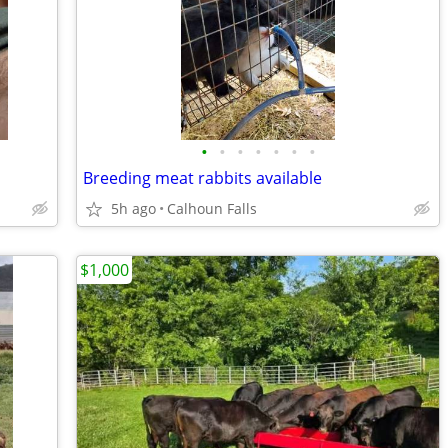
•
•
•
•
•
•
•
Breeding meat rabbits available
5h ago
Calhoun Falls
$1,000