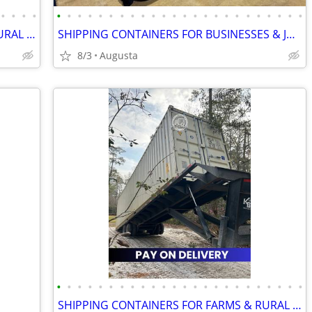
•
•
•
•
•
•
•
•
•
•
•
•
•
•
•
•
•
•
•
•
•
•
•
•
•
•
•
•
SHIPPING CONTAINERS FOR FARMS & RURAL PROPERTIES 470-824-8384
SHIPPING CONTAINERS FOR BUSINESSES & JOB SITES 470-824-8384
8/3
Augusta
•
•
•
•
•
•
•
•
•
•
•
•
•
•
•
•
•
•
•
•
•
•
•
•
SHIPPING CONTAINERS FOR FARMS & RURAL PROPERTIES 470-824-8384