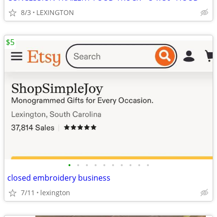
8/3
LEXINGTON
$5
•
•
•
•
•
•
•
•
•
•
closed embroidery business
7/11
lexington