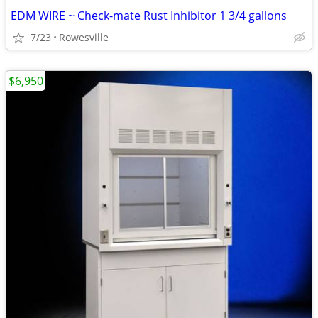
EDM WIRE ~ Check-mate Rust Inhibitor 1 3/4 gallons
7/23
Rowesville
$6,950