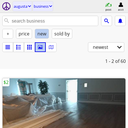
augusta
business
post
acct
+
price
new
sold by
newest
1 - 2
of 60
$2