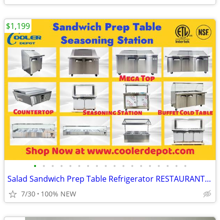
$1,199
•
•
•
•
•
•
•
•
•
•
•
•
•
•
•
•
•
•
Salad Sandwich Prep Table Refrigerator RESTAURANT EQUIPMENT
7/30
100% NEW