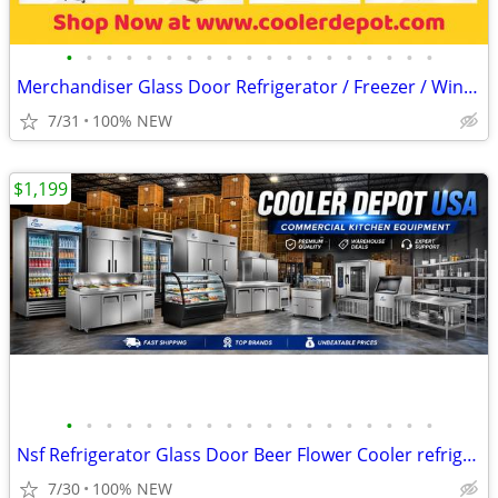
•
•
•
•
•
•
•
•
•
•
•
•
•
•
•
•
•
•
•
Merchandiser Glass Door Refrigerator / Freezer / Wine Cooler
7/31
100% NEW
$1,199
•
•
•
•
•
•
•
•
•
•
•
•
•
•
•
•
•
•
•
Nsf Refrigerator Glass Door Beer Flower Cooler refrigerators RESTAURAN
7/30
100% NEW