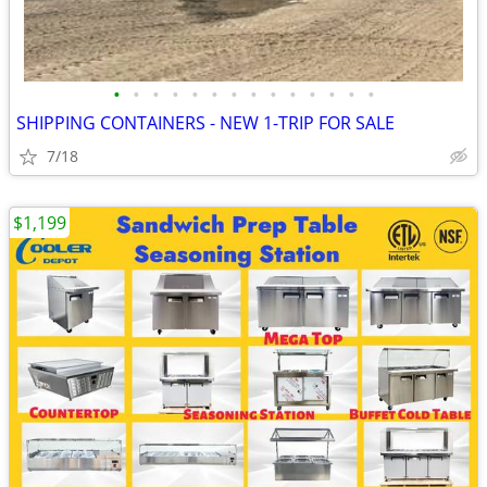
•
•
•
•
•
•
•
•
•
•
•
•
•
•
SHIPPING CONTAINERS - NEW 1-TRIP FOR SALE
7/18
$1,199