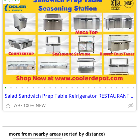
•
•
•
•
•
•
•
•
•
•
•
•
•
•
•
•
•
•
•
•
•
•
•
•
Salad Sandwich Prep Table Refrigerator RESTAURANT EQUIPMENT
7/9
100% NEW
more from nearby areas (sorted by distance)