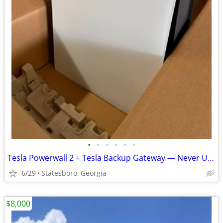
•
•
•
•
•
•
Tesla Powerwall 2 + Tesla Backup Gateway — Never Used / Open Box
6/29
Statesboro, Georgia
$8,000