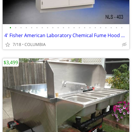
•
•
•
•
•
•
•
•
•
•
•
•
•
•
•
•
•
•
•
•
•
•
4' Fisher American Laboratory Chemical Fume Hood w/ Base Cabinet - NEW
7/18
COLUMBIA
$3,499