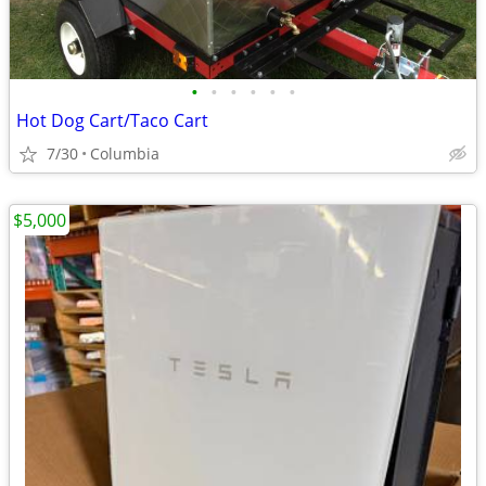
•
•
•
•
•
•
Hot Dog Cart/Taco Cart
7/30
Columbia
$5,000