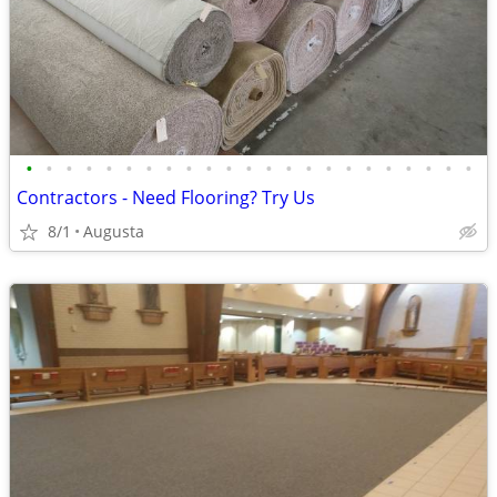
•
•
•
•
•
•
•
•
•
•
•
•
•
•
•
•
•
•
•
•
•
•
•
Contractors - Need Flooring? Try Us
8/1
Augusta