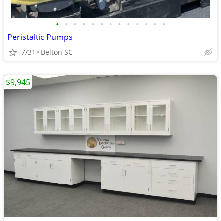
•
•
•
•
•
•
•
•
•
•
•
•
•
Peristaltic Pumps
7/31
Belton SC
$9,945