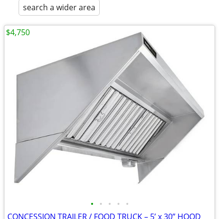
search a wider area
$4,750
•
•
•
•
•
CONCESSION TRAILER / FOOD TRUCK – 5’ x 30” HOOD