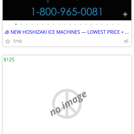
•
•
•
•
•
•
•
•
•
•
•
•
•
•
•
•
•
•
•
•
🧊 NEW HOSHIZAKI ICE MACHINES — LOWEST PRICE + FREE SHIPPING 🧊 29201
7/10
$125
no image