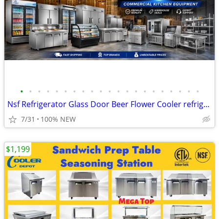
•
•
•
•
•
•
•
•
•
•
•
•
•
•
•
•
•
•
•
•
•
Nsf Refrigerator Glass Door Beer Flower Cooler refrigerators RESTAURAN
7/31
100% NEW
$1,199