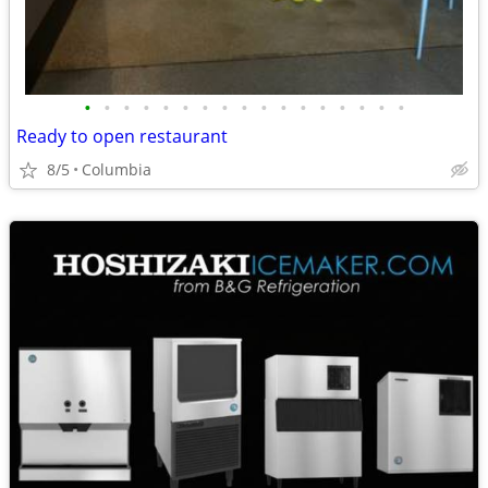
•
•
•
•
•
•
•
•
•
•
•
•
•
•
•
•
•
Ready to open restaurant
8/5
Columbia