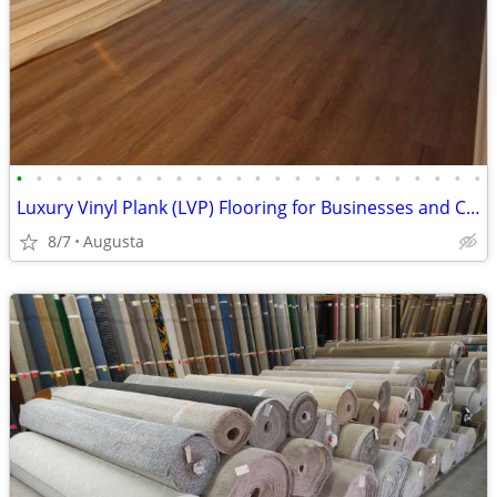
•
•
•
•
•
•
•
•
•
•
•
•
•
•
•
•
•
•
•
•
•
•
•
•
Luxury Vinyl Plank (LVP) Flooring for Businesses and Commercial
8/7
Augusta