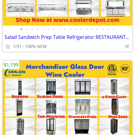
•
•
•
•
•
•
•
•
•
•
•
•
•
•
•
•
•
•
Salad Sandwich Prep Table Refrigerator RESTAURANT EQUIPMENT
7/31
100% NEW
$1,199