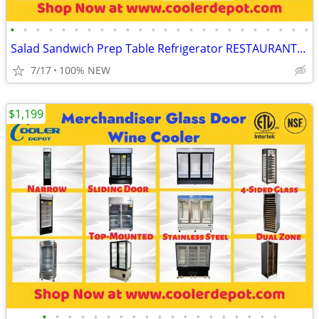
•
•
•
•
•
•
•
•
•
•
•
•
•
•
•
•
•
•
•
•
•
•
•
•
Salad Sandwich Prep Table Refrigerator RESTAURANT EQUIPMENT
7/17
100% NEW
$1,199
•
•
•
•
•
•
•
•
•
•
•
•
•
•
•
•
•
•
•