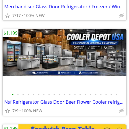
Merchandiser Glass Door Refrigerator / Freezer / Wine Cooler
7/17
100% NEW
$1,199
•
•
•
•
•
•
•
•
•
•
•
•
•
•
•
•
•
•
•
•
•
Nsf Refrigerator Glass Door Beer Flower Cooler refrigerators RESTAURAN
7/9
100% NEW
$1,199