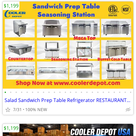
$1,199
•
•
•
•
•
•
•
•
•
•
•
•
•
•
•
•
•
•
•
•
•
•
•
•
Salad Sandwich Prep Table Refrigerator RESTAURANT EQUIPMENT
7/31
100% NEW
$1,199