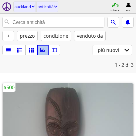
auckland
antichità
interv.
acc
+
prezzo
condizione
venduto da
più nuovi
1 - 2
di 3
$500