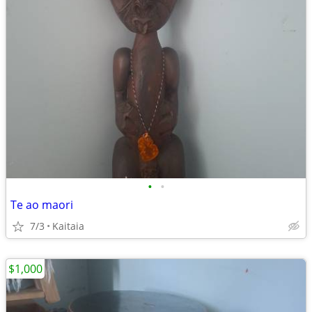
•
•
Te ao maori
7/3
Kaitaia
$1,000