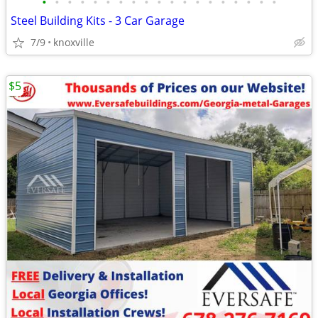
•
•
•
•
•
•
•
•
•
•
•
•
•
•
•
•
•
•
•
Steel Building Kits - 3 Car Garage
7/9
knoxville
$5