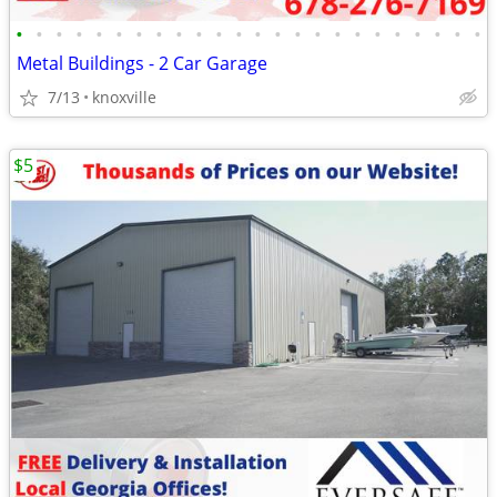
•
•
•
•
•
•
•
•
•
•
•
•
•
•
•
•
•
•
•
•
•
•
•
•
Metal Buildings - 2 Car Garage
7/13
knoxville
$5