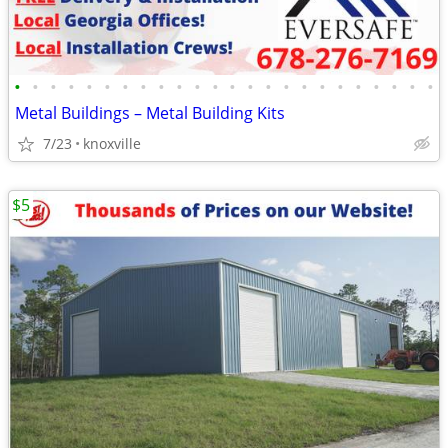
•
•
•
•
•
•
•
•
•
•
•
•
•
•
•
•
•
•
•
•
•
•
•
•
Metal Buildings – Metal Building Kits
7/23
knoxville
$5