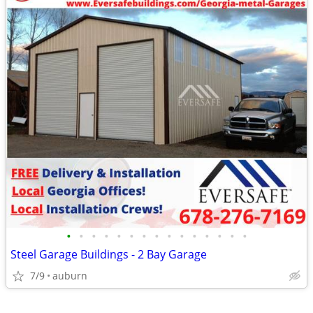
•
•
•
•
•
•
•
•
•
•
•
•
•
•
•
Steel Garage Buildings - 2 Bay Garage
7/9
auburn