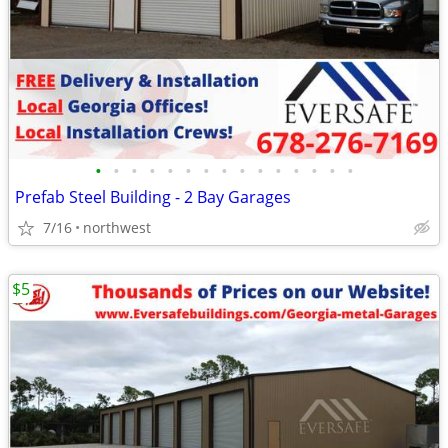
•
•
•
•
•
•
•
•
•
•
•
•
•
•
•
Prefab Steel Building - 2 Bay Garages
7/16
northwest
$5