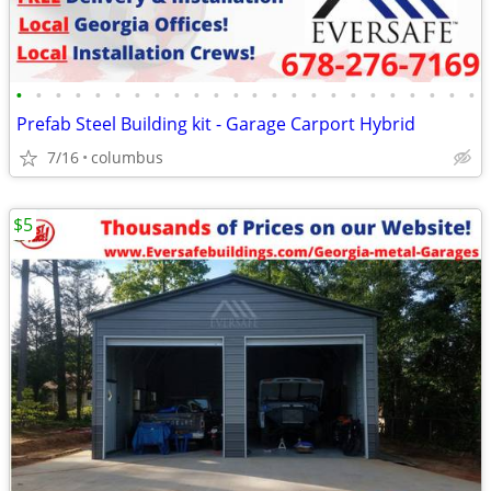
•
•
•
•
•
•
•
•
•
•
•
•
•
•
•
•
•
•
•
•
•
•
•
•
Prefab Steel Building kit - Garage Carport Hybrid
7/16
columbus
$5