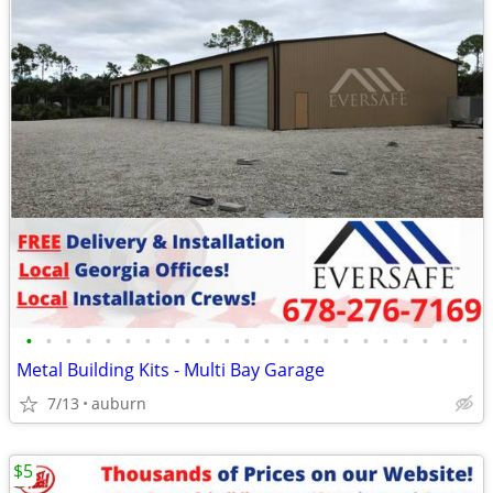
•
•
•
•
•
•
•
•
•
•
•
•
•
•
•
•
•
•
•
•
•
•
•
Metal Building Kits - Multi Bay Garage
7/13
auburn
$5