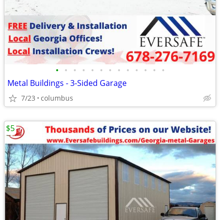
•
•
•
•
•
•
•
•
•
•
•
•
•
Metal Buildings - 3-Sided Garage
7/23
columbus
$5