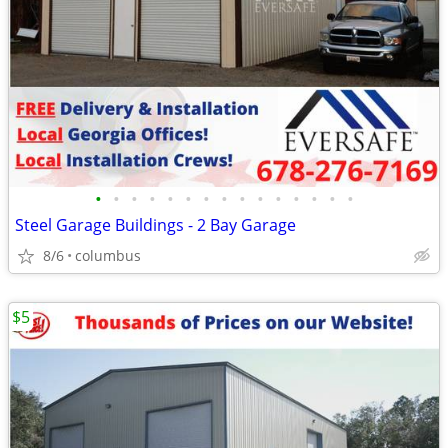
•
•
•
•
•
•
•
•
•
•
•
•
•
•
•
Steel Garage Buildings - 2 Bay Garage
8/6
columbus
$5