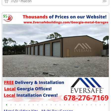
7/20
macon
$5
•
•
•
•
•
•
•
•
•
•
•
•
•
•
•
•
•
•
•
•
•
•
•