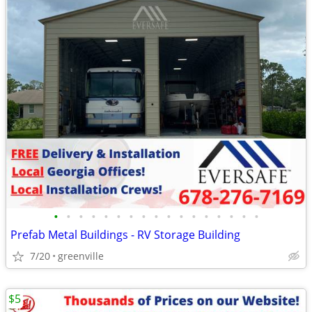
•
•
•
•
•
•
•
•
•
•
•
•
•
•
•
•
•
Prefab Metal Buildings - RV Storage Building
7/20
greenville
$5