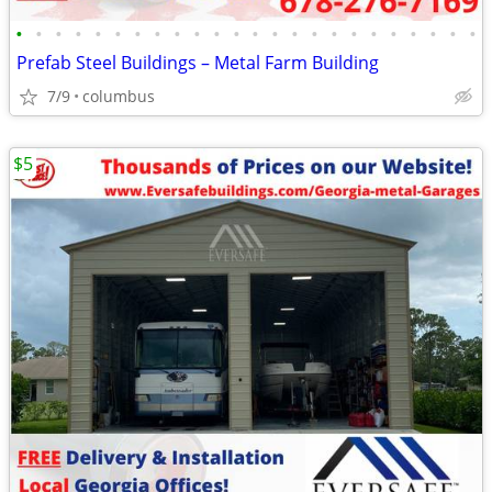
•
•
•
•
•
•
•
•
•
•
•
•
•
•
•
•
•
•
•
•
•
•
•
•
Prefab Steel Buildings – Metal Farm Building
7/9
columbus
$5