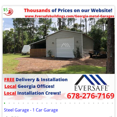
$5
•
•
•
•
•
•
•
•
•
•
•
•
•
•
•
•
•
•
•
•
•
•
•
•
Steel Garage - 1 Car Garage