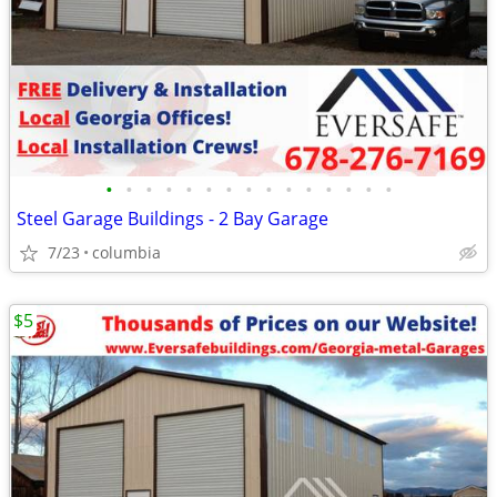
•
•
•
•
•
•
•
•
•
•
•
•
•
•
•
Steel Garage Buildings - 2 Bay Garage
7/23
columbia
$5