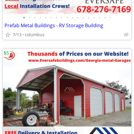
•
•
•
•
•
•
•
•
•
•
•
•
•
•
•
•
•
Prefab Metal Buildings - RV Storage Building
7/13
columbus
$5