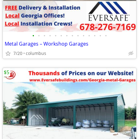
•
•
•
•
•
•
•
•
•
•
•
•
•
•
Metal Garages – Workshop Garages
7/20
columbus
$5