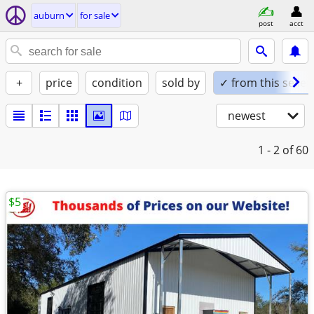
auburn
for sale
post
acct
+
price
condition
sold by
✓ from this seller
newest
1 - 2
of 60
$5