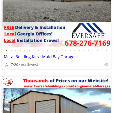
•
•
•
•
•
•
•
•
•
•
•
•
•
•
•
•
•
•
•
•
•
•
•
Metal Building Kits - Multi Bay Garage
7/20
northwest
$5