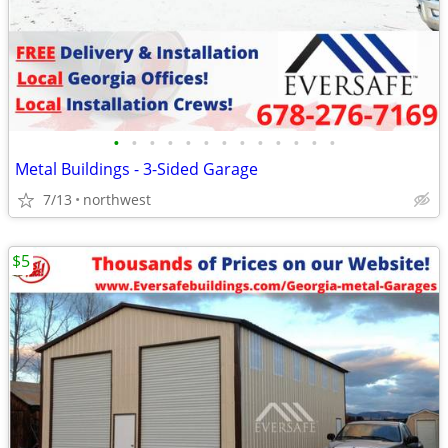
•
•
•
•
•
•
•
•
•
•
•
•
•
Metal Buildings - 3-Sided Garage
7/13
northwest
$5