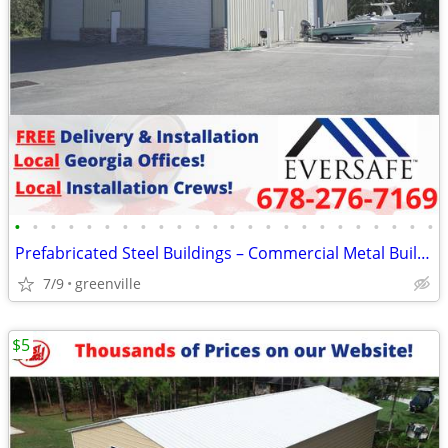
•
•
•
•
•
•
•
•
•
•
•
•
•
•
•
•
•
•
•
•
•
•
•
•
Prefabricated Steel Buildings – Commercial Metal Buildings
7/9
greenville
$5