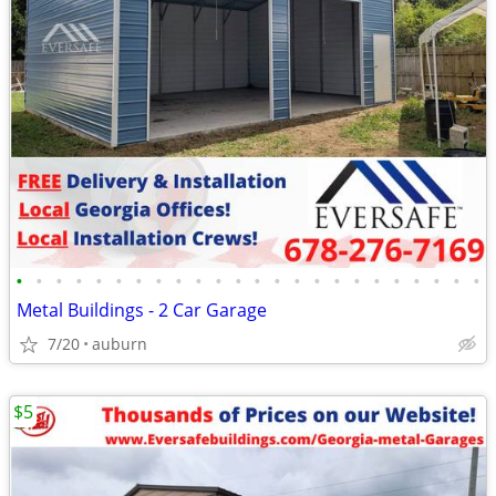
•
•
•
•
•
•
•
•
•
•
•
•
•
•
•
•
•
•
•
•
•
•
•
•
Metal Buildings - 2 Car Garage
7/20
auburn
$5