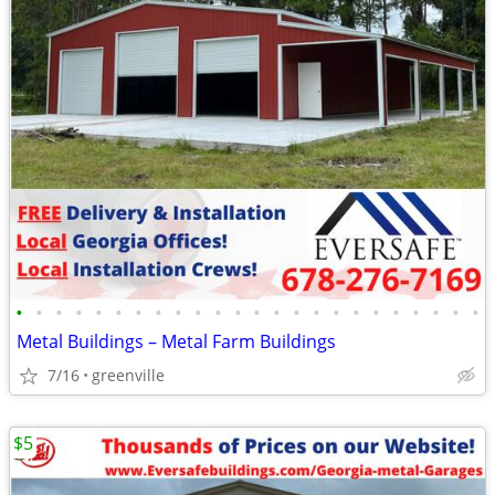
•
•
•
•
•
•
•
•
•
•
•
•
•
•
•
•
•
•
•
•
•
•
•
•
Metal Buildings – Metal Farm Buildings
7/16
greenville
$5