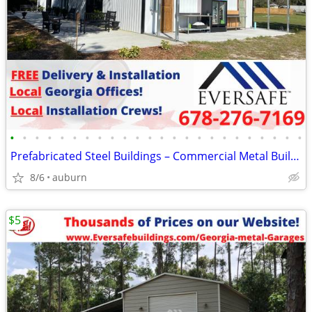
•
•
•
•
•
•
•
•
•
•
•
•
•
•
•
•
•
•
•
•
•
•
•
•
Prefabricated Steel Buildings – Commercial Metal Buildings
8/6
auburn
$5