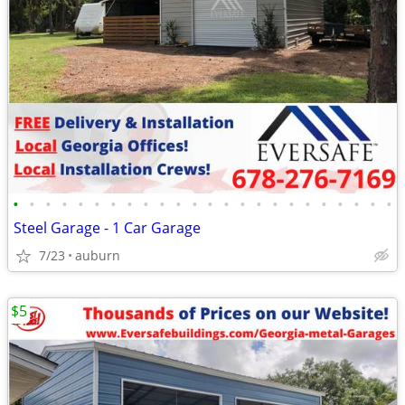
•
•
•
•
•
•
•
•
•
•
•
•
•
•
•
•
•
•
•
•
•
•
•
•
Steel Garage - 1 Car Garage
7/23
auburn
$5