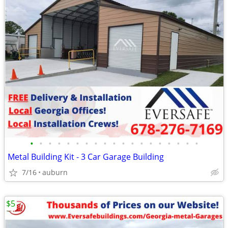
•
•
•
•
•
•
•
•
•
•
•
•
•
•
•
•
•
•
•
Metal Building Kit - 3 Car Garage Building
7/16
auburn
$5