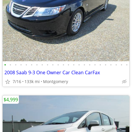
•
•
•
•
•
•
•
•
•
•
•
•
•
•
•
•
•
•
•
•
•
•
•
•
2008 Saab 9-3 One Owner Car Clean CarFax
7/16
133k mi
Montgomery
$4,999