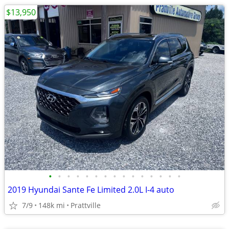
$13,950
•
•
•
•
•
•
•
•
•
•
•
•
•
•
•
2019 Hyundai Sante Fe Limited 2.0L I-4 auto
7/9
148k mi
Prattville