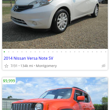
•
•
•
•
•
•
•
•
•
•
•
•
•
•
•
•
•
•
•
•
•
•
•
•
2014 Nissan Versa Note SV
7/31
134k mi
Montgomery
$9,999