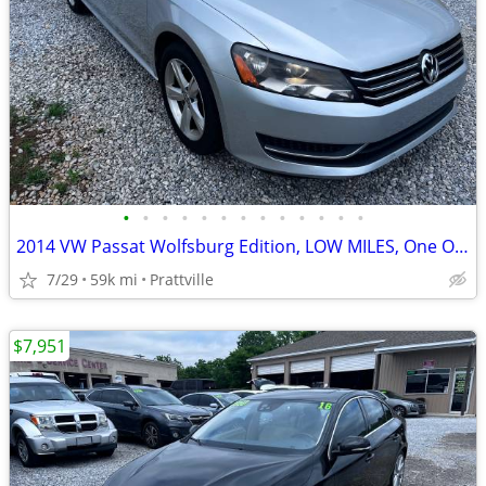
•
•
•
•
•
•
•
•
•
•
•
•
•
2014 VW Passat Wolfsburg Edition, LOW MILES, One Owner
7/29
59k mi
Prattville
$7,951