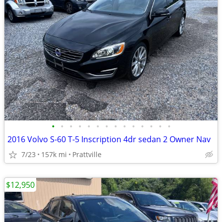
•
•
•
•
•
•
•
•
•
•
•
•
•
•
2016 Volvo S-60 T-5 Inscription 4dr sedan 2 Owner Nav
7/23
157k mi
Prattville
$12,950