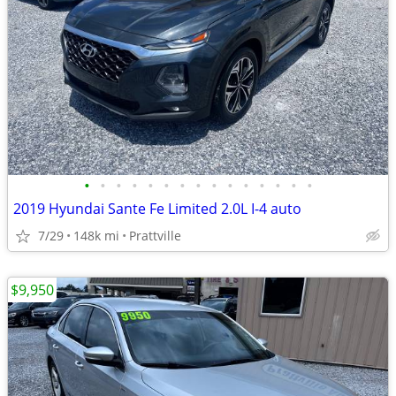
•
•
•
•
•
•
•
•
•
•
•
•
•
•
•
2019 Hyundai Sante Fe Limited 2.0L I-4 auto
7/29
148k mi
Prattville
$9,950