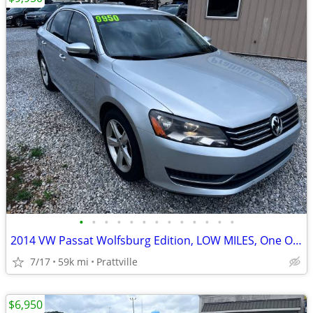
•
•
•
•
•
•
•
•
•
•
•
•
•
2014 VW Passat Wolfsburg Edition, LOW MILES, One Owner
7/17
59k mi
Prattville
$6,950