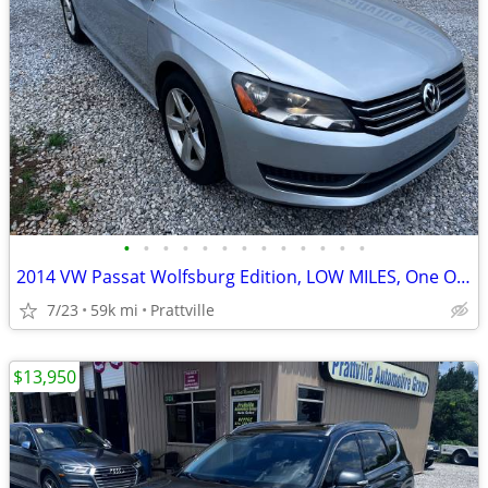
•
•
•
•
•
•
•
•
•
•
•
•
•
2014 VW Passat Wolfsburg Edition, LOW MILES, One Owner
7/23
59k mi
Prattville
$13,950