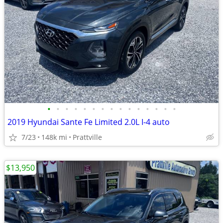
•
•
•
•
•
•
•
•
•
•
•
•
•
•
•
2019 Hyundai Sante Fe Limited 2.0L I-4 auto
7/23
148k mi
Prattville
$13,950