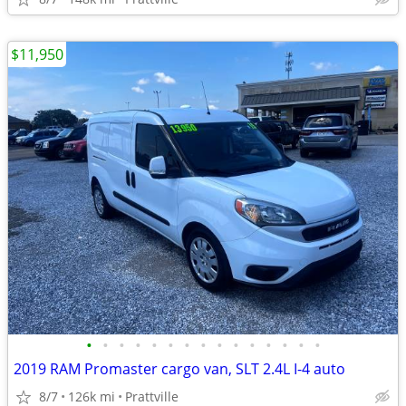
$11,950
•
•
•
•
•
•
•
•
•
•
•
•
•
•
•
2019 RAM Promaster cargo van, SLT 2.4L I-4 auto
8/7
126k mi
Prattville