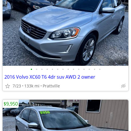
•
•
•
•
•
•
•
•
•
•
•
•
•
•
2016 Volvo XC60 T6 4dr suv AWD 2 owner
7/23
133k mi
Prattville
$9,950