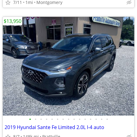
7/11
1mi
Montgomery
$13,950
•
•
•
•
•
•
•
•
•
•
•
•
•
•
•
2019 Hyundai Sante Fe Limited 2.0L I-4 auto
8/7
148k mi
Prattville