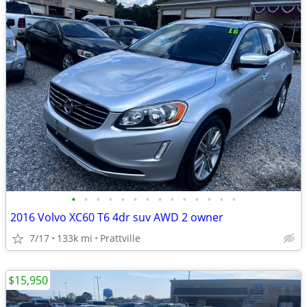
•
•
•
•
•
•
•
•
•
•
•
•
•
•
2016 Volvo XC60 T6 4dr suv AWD 2 owner
7/17
133k mi
Prattville
$15,950