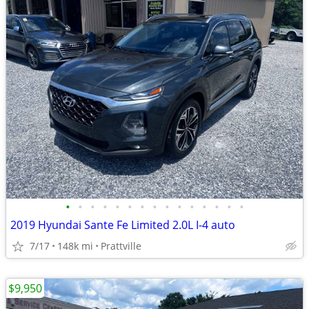
•
•
•
•
•
•
•
•
•
•
•
•
•
•
•
2019 Hyundai Sante Fe Limited 2.0L I-4 auto
7/17
148k mi
Prattville
$9,950