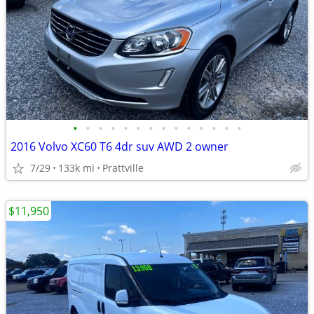
•
•
•
•
•
•
•
•
•
•
•
•
•
•
2016 Volvo XC60 T6 4dr suv AWD 2 owner
7/29
133k mi
Prattville
$11,950