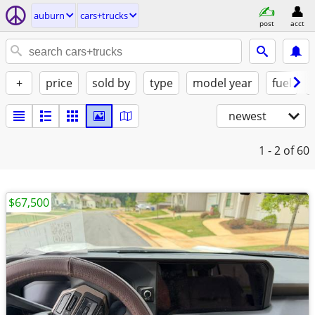
auburn
cars+trucks
post
acct
+
price
sold by
type
model year
fuel
newest
1 - 2
of 60
$67,500