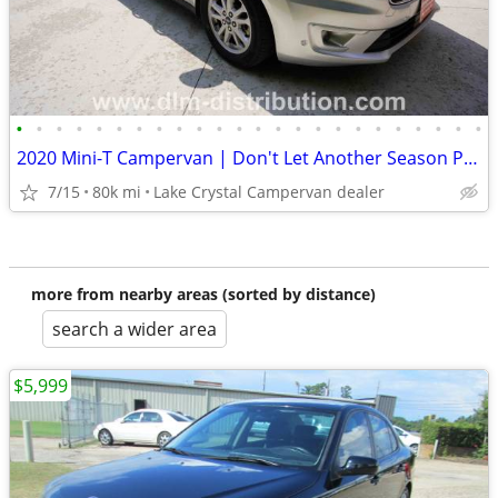
•
•
•
•
•
•
•
•
•
•
•
•
•
•
•
•
•
•
•
•
•
•
•
•
2020 Mini-T Campervan | Don't Let Another Season Pass You By
7/15
80k mi
Lake Crystal Campervan dealer
more from nearby areas (sorted by distance)
search a wider area
$5,999