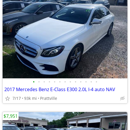
•
•
•
•
•
•
•
•
•
•
•
•
•
2017 Mercedes Benz E-Class E300 2.0L I-4 auto NAV
7/17
93k mi
Prattville
$7,951