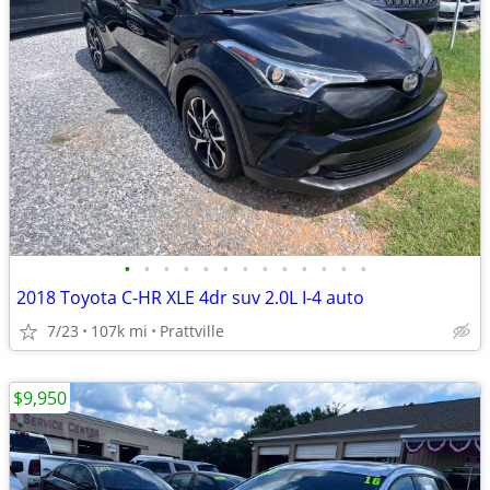
•
•
•
•
•
•
•
•
•
•
•
•
•
2018 Toyota C-HR XLE 4dr suv 2.0L I-4 auto
7/23
107k mi
Prattville
$9,950