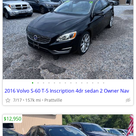
•
•
•
•
•
•
•
•
•
•
•
•
•
•
2016 Volvo S-60 T-5 Inscription 4dr sedan 2 Owner Nav
7/17
157k mi
Prattville
$12,950