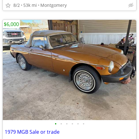
8/2
53k mi
Montgomery
$6,000
•
•
•
•
•
•
1979 MGB Sale or trade