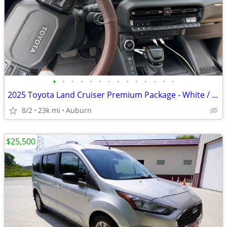
•
•
•
•
•
•
•
•
•
•
•
•
•
•
2025 Toyota Land Cruiser Premium Package - White / Java Interior
8/2
23k mi
Auburn
$25,500