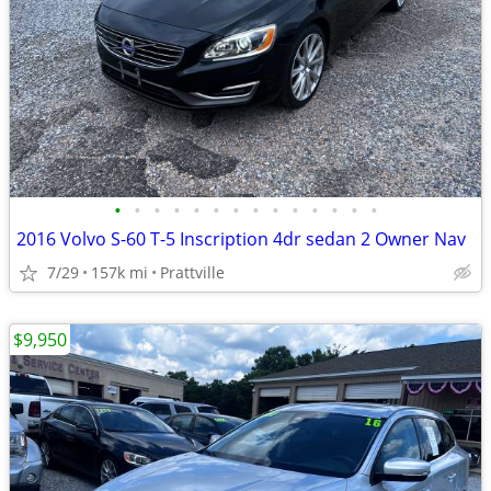
•
•
•
•
•
•
•
•
•
•
•
•
•
•
2016 Volvo S-60 T-5 Inscription 4dr sedan 2 Owner Nav
7/29
157k mi
Prattville
$9,950