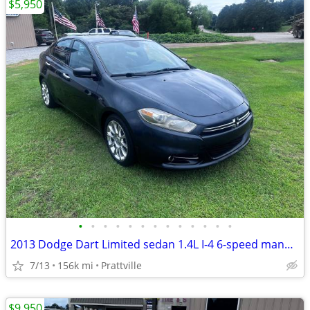
$5,950
•
•
•
•
•
•
•
•
•
•
•
•
•
2013 Dodge Dart Limited sedan 1.4L I-4 6-speed manual
7/13
156k mi
Prattville
$9,950