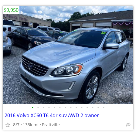
$9,950
•
•
•
•
•
•
•
•
•
•
•
•
•
•
2016 Volvo XC60 T6 4dr suv AWD 2 owner
8/7
133k mi
Prattville