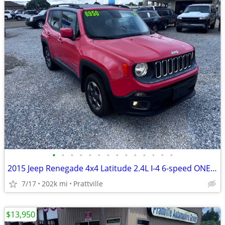
•
•
•
•
•
•
•
•
•
•
•
•
•
•
2015 Jeep Renegade 4x4 Latitude 2.4L I-4 6-speed ONE OWNER
7/17
202k mi
Prattville
$13,950