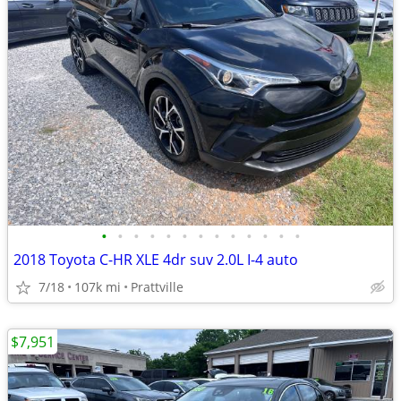
•
•
•
•
•
•
•
•
•
•
•
•
•
2018 Toyota C-HR XLE 4dr suv 2.0L I-4 auto
7/18
107k mi
Prattville
$7,951