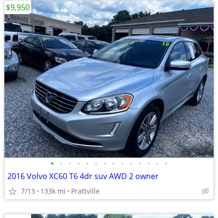
$9,950
•
•
•
•
•
•
•
•
•
•
•
•
•
•
2016 Volvo XC60 T6 4dr suv AWD 2 owner
7/13
133k mi
Prattville