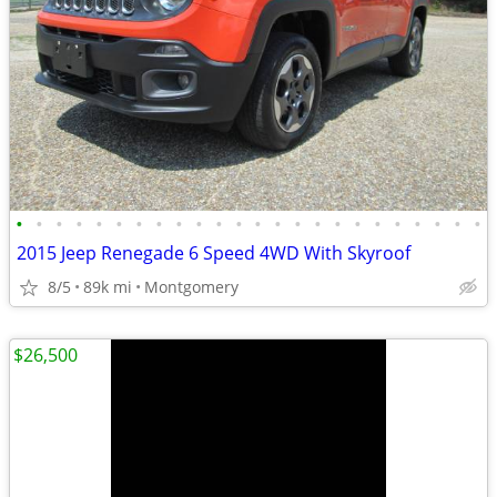
•
•
•
•
•
•
•
•
•
•
•
•
•
•
•
•
•
•
•
•
•
•
•
•
2015 Jeep Renegade 6 Speed 4WD With Skyroof
8/5
89k mi
Montgomery
$26,500