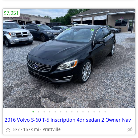
$7,951
•
•
•
•
•
•
•
•
•
•
•
•
•
•
2016 Volvo S-60 T-5 Inscription 4dr sedan 2 Owner Nav
8/7
157k mi
Prattville