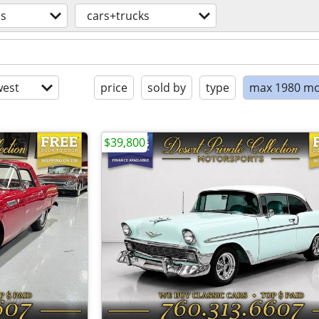
os
cars+trucks
est
price
sold by
type
max 1980 mo
$39,800