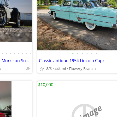
•
•
•
•
•
•
•
•
•
•
•
•
•
•
✅ Shelby Cobra Replica Everett-Morrison Superformance Backdraft Racing
Classic antique 1954 Lincoln Capri
a
8/6
44k mi
Flowery Branch
$10,000
no image