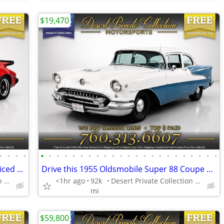
$19,470
•
•
•
•
•
•
•
•
•
•
•
•
•
•
•
•
•
•
•
•
•
•
•
•
•
•
•
Stunning 1980 Porsche 911SC Coupe priced to sell!
Drive this 1955 Oldsmobile Super 88 Coupe Coupe home TODAY!
Desert Private Collection (760) 313-6607
<1hr ago
92k
Desert Private Collection (760) 313-6607
mi
$59,800