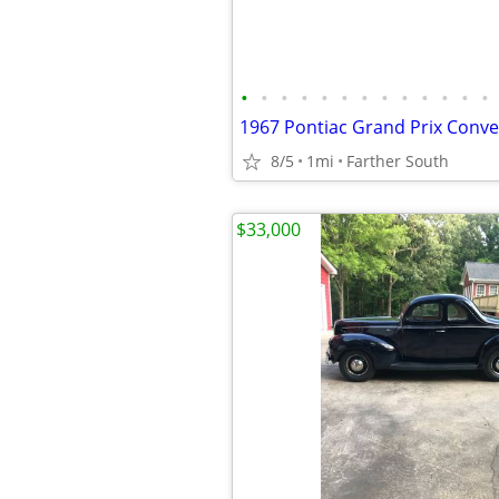
•
•
•
•
•
•
•
•
•
•
•
•
•
8/5
1mi
Farther South
$33,000