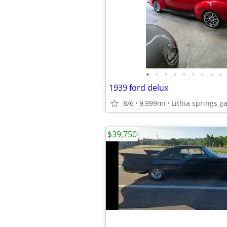
•
•
•
•
•
•
•
•
•
1939 ford delux
8/6
9,999mi
Lithia springs g
$39,750