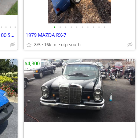
•
•
•
•
•
•
•
•
•
•
•
•
•
•
Arizona Truck 1958 Chevrolet Apache 3100 Stepside Truck 235, 4 spd.
1979 MAZDA RX-7
8/5
16k mi
otp south
$4,300