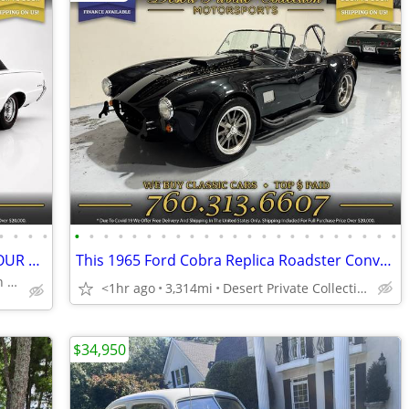
•
•
•
•
•
•
•
•
•
•
•
•
•
•
•
•
•
•
•
•
•
•
•
•
•
•
•
1965 Pontiac GTO Coupe - MORE FOR YOUR MONEY!
This 1965 Ford Cobra Replica Roadster Convertible is simply ELEGANT.
Desert Private Collection (760) 313-6607
<1hr ago
3,314mi
Desert Private Collection (760) 313-6607
$34,950