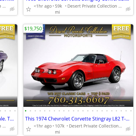
Desert Private Collection (760) 313-6607
<1hr ago
59k
Desert Private Collection (760) 313-6607
mi
$19,750
•
•
•
•
•
•
•
•
•
•
•
•
•
•
•
•
•
•
•
•
•
•
•
•
•
•
•
1973 Dodge Challenger R/T Sedan for sale. TEST-DRIVE TODAY
This 1974 Chevrolet Corvette Stingray L82 T-Top Coupe is simply ELEGAN
Desert Private Collection (760) 313-6607
<1hr ago
107k
Desert Private Collection (760) 313-6607
mi