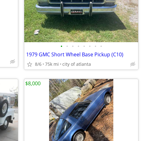
•
•
•
•
•
•
•
•
1979 GMC Short Wheel Base Pickup (C10)
8/6
75k mi
city of atlanta
$8,000