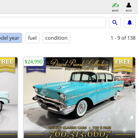
post
acct
del year
fuel
condition
1 - 9
of 138
$24,990