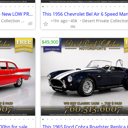
•
•
•
•
•
•
•
•
•
•
•
•
•
•
•
•
•
•
•
•
•
•
•
•
•
•
•
1955 Ford Thunderbird Sedan - New LOW PRICE!
Desert Private Collection (760) 313-6607
<1hr ago
45k
mi
$49,900
•
•
•
•
•
•
•
•
•
•
•
•
•
•
•
•
•
•
•
•
•
•
•
•
•
•
•
1957 Chevrolet Bel Air Coupe 500hp for sale by Desert Private Collect