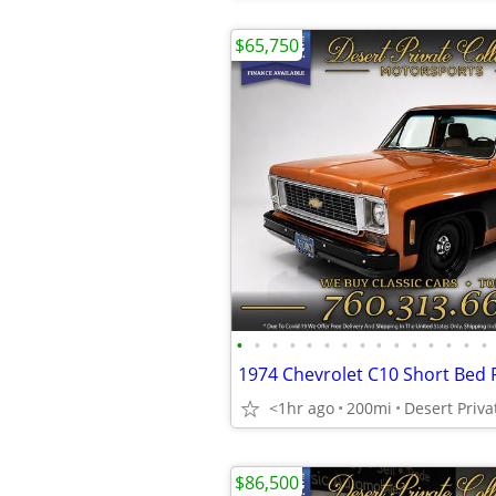
$65,750
•
•
•
•
•
•
•
•
•
•
•
•
•
•
•
<1hr ago
200mi
$86,500