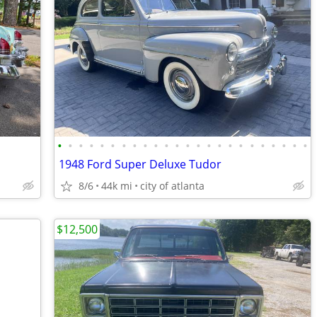
•
•
•
•
•
•
•
•
•
•
•
•
•
•
•
•
•
•
•
•
•
•
•
•
1948 Ford Super Deluxe Tudor
8/6
44k mi
city of atlanta
$12,500