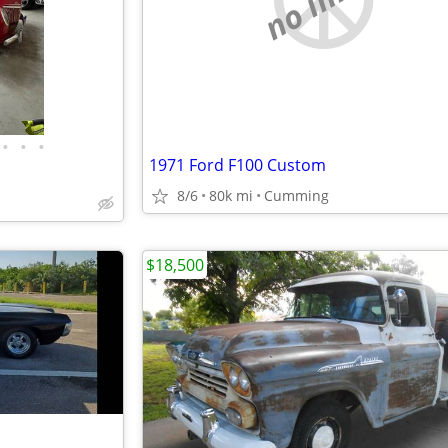
•
•
•
1971 Ford F100 Custom
8/6
80k mi
Cumming
a
$18,500