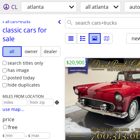
CL
atlanta
all atlanta
aut
« all cars+trucks
classic cars for
sale
new
all
owner
dealer
$20,900
search titles only
has image
posted today
hide duplicates
MILES FROM LOCATION

use map...
price
free
$
– $