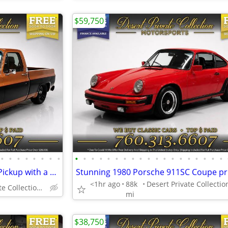
$59,750
•
•
•
•
•
•
•
•
•
•
•
•
•
•
•
•
•
•
•
•
•
•
•
•
•
•
•
1974 Chevrolet C10 Short Bed Pickup with a GREAT COLOR COMBO!
<1hr ago
88k
Desert Private Collection (760) 313-6607
mi
$38,750