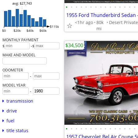
avg: $27,743
•
•
•
•
•
•
•
•
•
•
•
•
•
•
•
<1hr ago
80k
$115k
mi
$0
$20k
$40k
$60k
MONTHLY PAYMENT
$34,500
-
$
$
MAKE AND MODEL
ODOMETER
-
MODEL YEAR
-
transmission
drive
fuel
•
•
•
•
•
•
•
•
•
•
•
•
•
•
•
title status