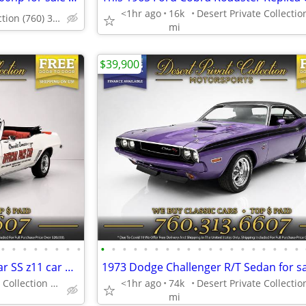
<1hr ago
16k
Desert Private Collection (760) 313-6607
mi
$39,900
•
•
•
•
•
•
•
•
•
•
•
•
•
•
•
•
•
•
•
•
•
•
•
•
•
•
•
1969 Chevrolet Camaro Pace car SS z11 car Convertible which won't la
Desert Private Collection (760) 313-6607
<1hr ago
74k
mi