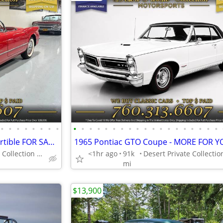
•
•
•
•
•
•
•
•
•
•
•
•
•
•
•
•
•
•
•
•
•
•
•
•
•
•
•
1954 Chevrolet Corvette Convertible FOR SALE. Trades Welcome!
Desert Private Collection (760) 313-6607
<1hr ago
91k
mi
$13,900