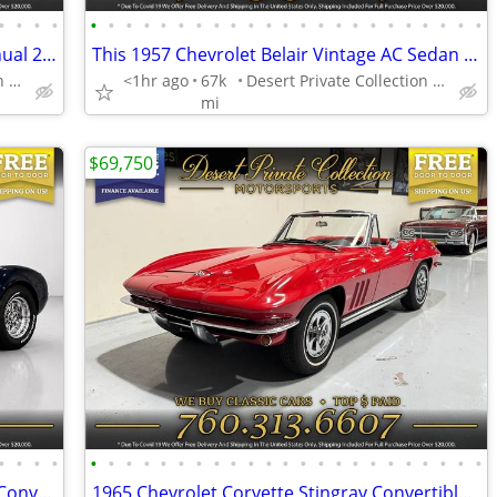
•
•
•
•
•
•
•
•
•
•
•
•
•
•
•
•
•
•
•
•
•
•
•
•
•
•
•
This 1956 Chevrolet Bel Air 6 Speed Manual 2 tone Hard Top Coupe is st
This 1957 Chevrolet Belair Vintage AC Sedan is VERY CLEAN!
Desert Private Collection (760) 313-6607
<1hr ago
67k
Desert Private Collection (760) 313-6607
mi
$69,750
•
•
•
•
•
•
•
•
•
•
•
•
•
•
•
•
•
•
•
•
•
•
•
•
•
•
•
This 1965 Ford Cobra Roadster Replica Convertible is simply ELEGANT.
1965 Chevrolet Corvette Stingray Convertible in EXCELLENT Condition