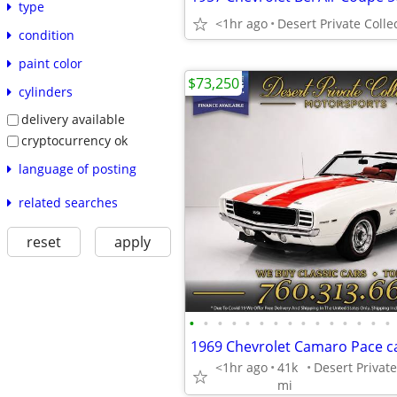
type
<1hr ago
condition
paint color
$73,250
cylinders
delivery available
cryptocurrency ok
language of posting
related searches
reset
apply
•
•
•
•
•
•
•
•
•
•
•
•
•
•
•
<1hr ago
41k
mi