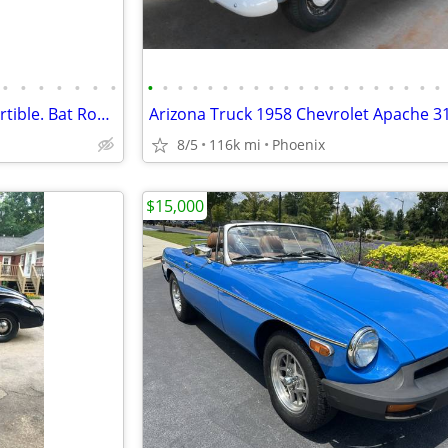
•
•
•
•
•
•
•
•
•
•
•
•
•
•
•
•
•
•
•
•
•
•
•
•
•
•
•
1967 Pontiac Grand Prix Convertible. Bat Rod. Batmobile
8/5
116k mi
Phoenix
$15,000