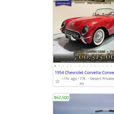
•
•
•
•
•
•
•
•
•
•
•
•
•
•
•
<1hr ago
77k
mi
$62,500