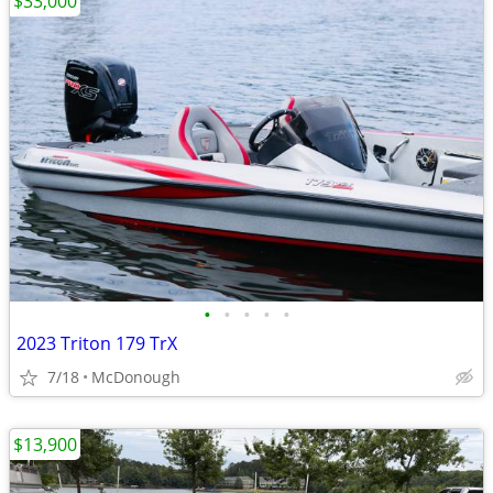
$33,000
•
•
•
•
•
2023 Triton 179 TrX
7/18
McDonough
$13,900