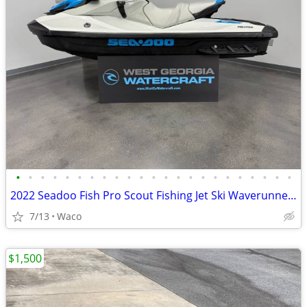
•
•
•
•
•
•
•
•
•
•
•
•
•
•
•
•
•
•
•
•
•
•
•
2022 Seadoo Fish Pro Scout Fishing Jet Ski Waverunner w/ 39 hrs!
7/13
Waco
$1,500