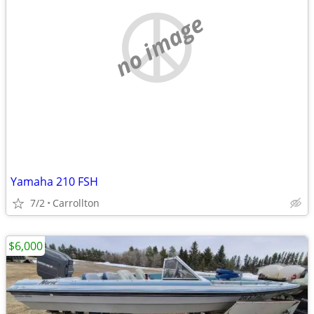
no image
Yamaha 210 FSH
7/2
Carrollton
$6,000