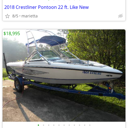
2018 Crestliner Pontoon 22 ft. Like New
8/5
marietta
$18,995
•
•
•
•
•
•
•
•
•
•
•