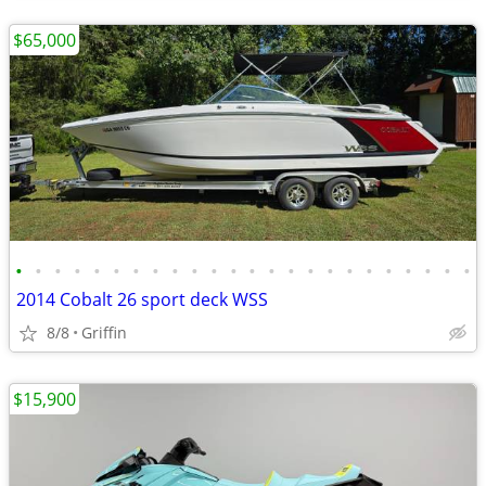
$65,000
•
•
•
•
•
•
•
•
•
•
•
•
•
•
•
•
•
•
•
•
•
•
•
•
2014 Cobalt 26 sport deck WSS
8/8
Griffin
$15,900