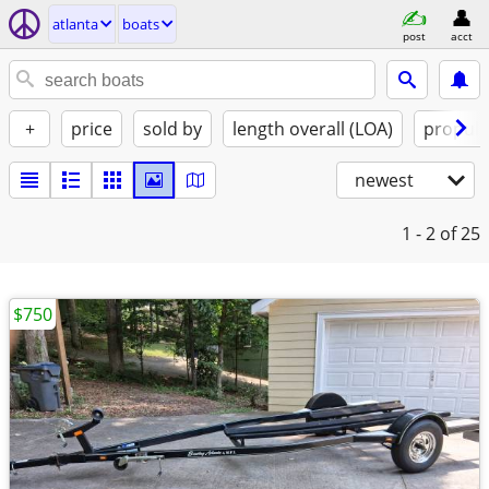
atlanta
boats
post
acct
+
price
sold by
length overall (LOA)
propuls
newest
1 - 2
of 25
$750