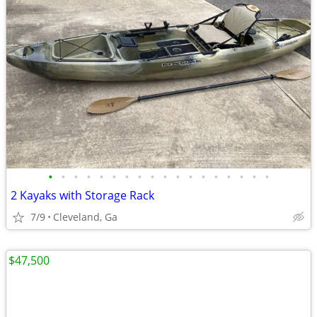
•
•
•
•
•
•
•
•
•
•
•
•
•
•
•
•
•
•
2 Kayaks with Storage Rack
7/9
Cleveland, Ga
$47,500