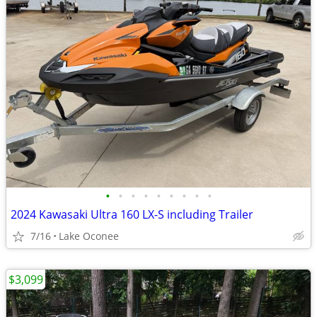
•
•
•
•
•
•
•
•
•
2024 Kawasaki Ultra 160 LX-S including Trailer
7/16
Lake Oconee
$3,099