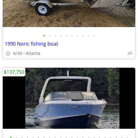
•
•
•
•
•
•
•
•
•
•
1990 Noric fishing boat
6/30
Atlanta
$137,750
•
•
•
•
•
•
•
•
•
•
•
•
•
•
•
•
•
•
•
•
•
•