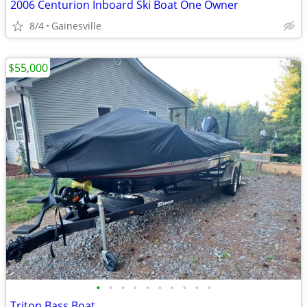
2006 Centurion Inboard Ski Boat One Owner
8/4
Gainesville
$55,000
•
•
•
•
•
•
•
•
•
•
Triton Bass Boat