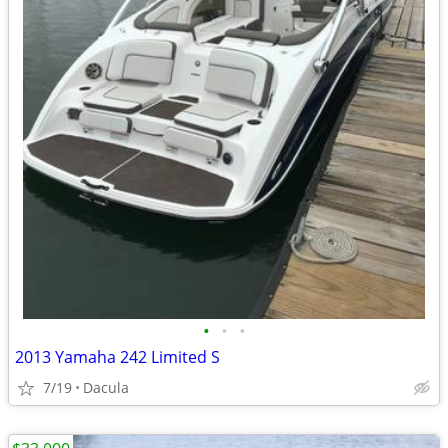
•
•
•
2013 Yamaha 242 Limited S
7/19
Dacula