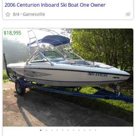
2006 Centurion Inboard Ski Boat One Owner
8/4
Gainesville
$18,995
•
•
•
•
•
•
•
•
•
•
•