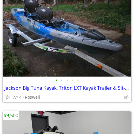
•
•
•
•
•
Jackson Big Tuna Kayak, Triton LXT Kayak Trailer & Sit-on-Top Kayak Ca
7/14
Roswell
$9,500