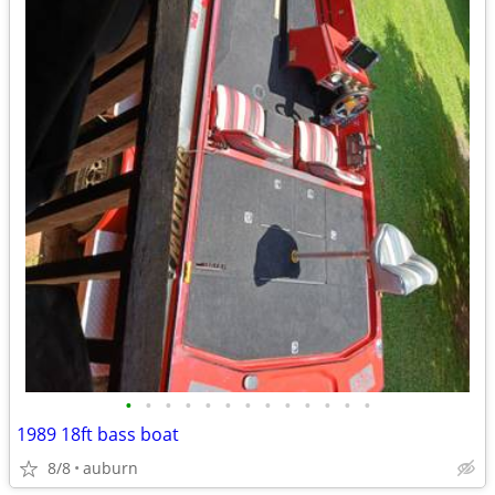
•
•
•
•
•
•
•
•
•
•
•
•
•
1989 18ft bass boat
8/8
auburn