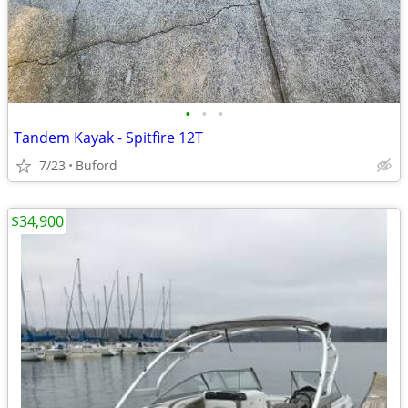
•
•
•
Tandem Kayak - Spitfire 12T
7/23
Buford
$34,900