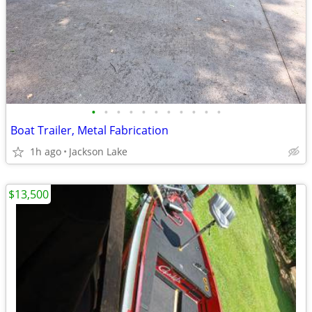
•
•
•
•
•
•
•
•
•
•
•
Boat Trailer, Metal Fabrication
1h ago
Jackson Lake
$13,500