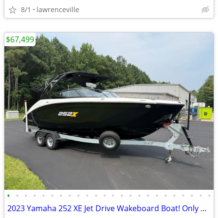
8/1
lawrenceville
$67,499
•
•
•
•
•
•
•
•
•
•
•
•
•
•
•
•
•
•
•
•
•
•
•
•
2023 Yamaha 252 XE Jet Drive Wakeboard Boat! Only 23 hours!