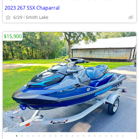
2023 267 SSX Chaparral
6/29
Smith Lake
$15,900
•
•
•
•
•
•
•
•
•
•
•
•
•
•
•
•
•
•
•
•