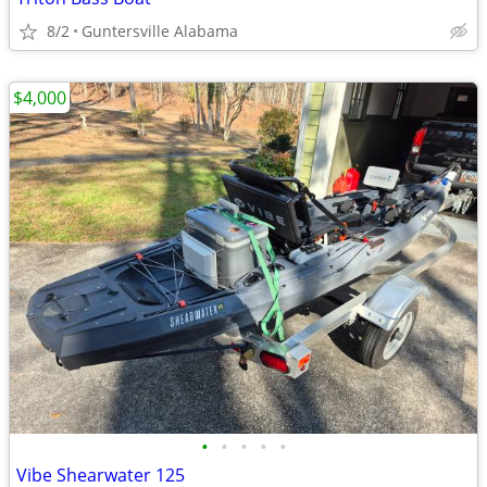
8/2
Guntersville Alabama
$4,000
•
•
•
•
•
Vibe Shearwater 125