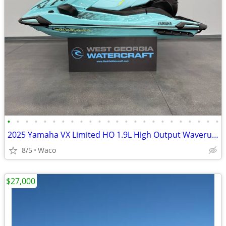
•
•
•
•
•
•
•
•
•
•
•
•
•
•
•
•
•
•
•
•
•
•
•
•
2025 Yamaha VX Limited HO 1.9L High Output Waverunner with 4 hours!
8/5
Waco
$27,000