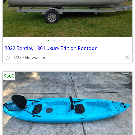
•
•
•
•
•
•
•
•
2022 Bentley 180 Luxury Edition Pontoon
7/23
Hiawassee
$500