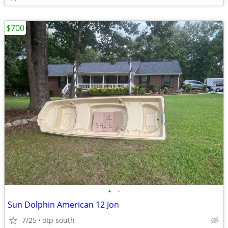
$700
•
•
Sun Dolphin American 12 Jon
7/25
otp south