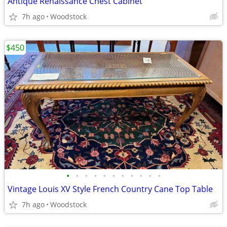
Antique Renaissance Chest Cabinet
7h ago
Woodstock
$450
•
•
•
•
•
•
•
•
•
•
•
Vintage Louis XV Style French Country Cane Top Table
7h ago
Woodstock