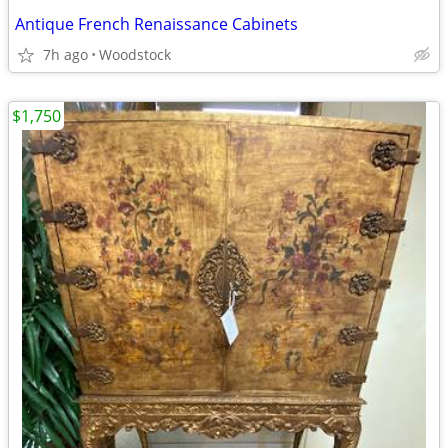
Antique French Renaissance Cabinets
7h ago
Woodstock
$1,750