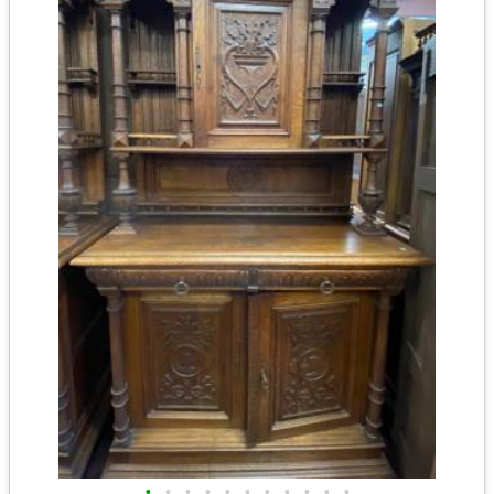
•
•
•
•
•
•
•
•
•
•
•