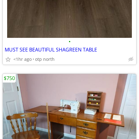
•
MUST SEE BEAUTIFUL SHAGREEN TABLE
<1hr ago
otp north
$750