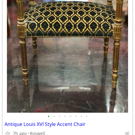
•
•
•
•
•
•
•
•
Antique Louis XVI Style Accent Chair
7h ago
Roswell