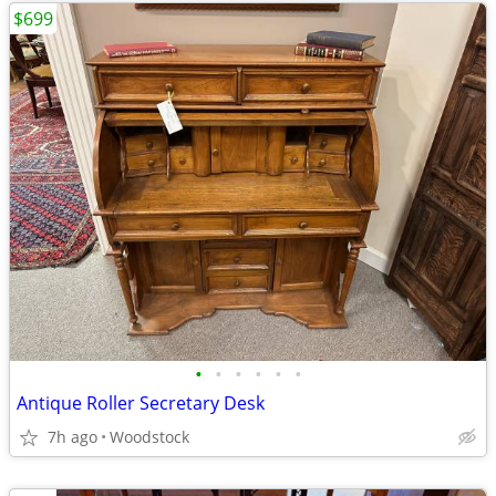
$699
•
•
•
•
•
•
Antique Roller Secretary Desk
7h ago
Woodstock