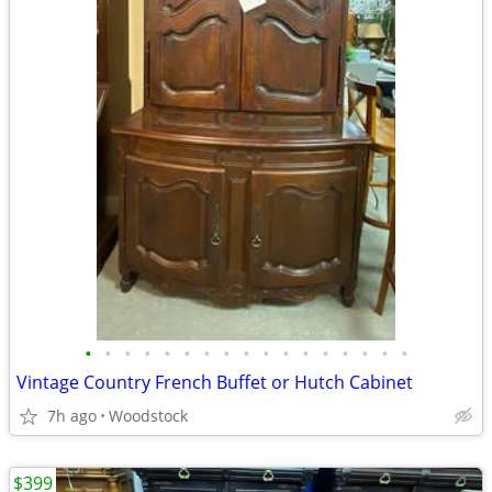
•
•
•
•
•
•
•
•
•
•
•
•
•
•
•
•
•
Vintage Country French Buffet or Hutch Cabinet
7h ago
Woodstock
$399