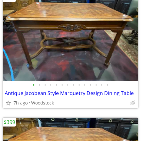
•
•
•
•
•
•
•
•
•
•
•
•
•
•
Antique Jacobean Style Marquetry Design Dining Table
7h ago
Woodstock
$399