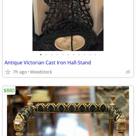
•
•
•
•
•
•
•
•
•
•
•
Antique Victorian Cast Iron Hall-Stand
7h ago
Woodstock
$880