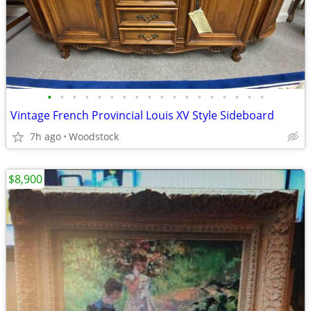
•
•
•
•
•
•
•
•
•
•
•
•
•
•
•
•
•
•
Vintage French Provincial Louis XV Style Sideboard
7h ago
Woodstock
$8,900