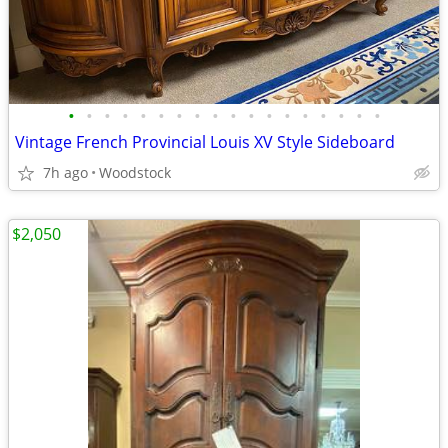
•
•
•
•
•
•
•
•
•
•
•
•
•
•
•
•
•
•
Vintage French Provincial Louis XV Style Sideboard
7h ago
Woodstock
$2,050