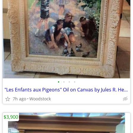
•
•
•
•
"Les Enfants aux Pigeons" Oil on Canvas by Jules R. Hervé
7h ago
Woodstock
$3,900