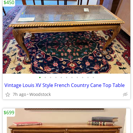
$450
•
•
•
•
•
•
•
•
•
•
•
Vintage Louis XV Style French Country Cane Top Table
7h ago
Woodstock
$699