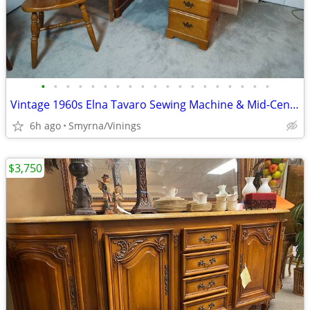
•
•
•
•
•
•
•
•
•
•
•
•
•
•
•
•
•
•
•
Vintage 1960s Elna Tavaro Sewing Machine & Mid-Century Folding Cabinet
6h ago
Smyrna/Vinings
$3,750