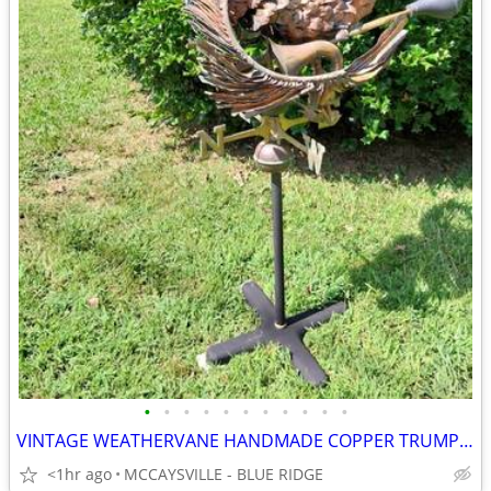
•
•
•
•
•
•
•
•
•
•
•
VINTAGE WEATHERVANE HANDMADE COPPER TRUMPETER SWAN
<1hr ago
MCCAYSVILLE - BLUE RIDGE