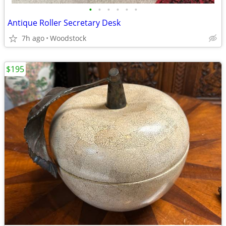
•
•
•
•
•
•
Antique Roller Secretary Desk
7h ago
Woodstock
$195