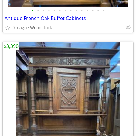
•
•
•
•
•
•
•
•
•
•
•
•
•
•
Antique French Oak Buffet Cabinets
7h ago
Woodstock
$3,390