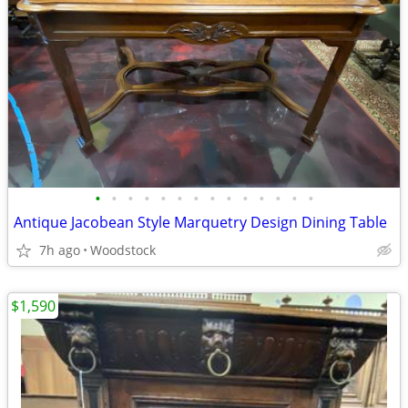
•
•
•
•
•
•
•
•
•
•
•
•
•
•
Antique Jacobean Style Marquetry Design Dining Table
7h ago
Woodstock
$1,590