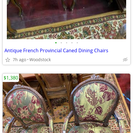
•
•
•
•
•
Antique French Provincial Caned Dining Chairs
7h ago
Woodstock
$1,380