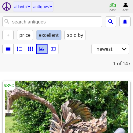
atlanta
antiques
post
acct
+
price
excellent
sold by
newest
1
of 147
$850