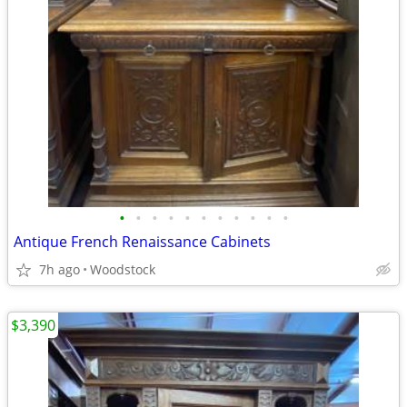
•
•
•
•
•
•
•
•
•
•
•
Antique French Renaissance Cabinets
7h ago
Woodstock
$3,390