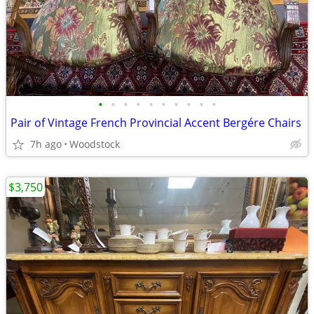
•
•
•
•
•
•
•
•
•
•
Pair of Vintage French Provincial Accent Bergére Chairs
7h ago
Woodstock
$3,750