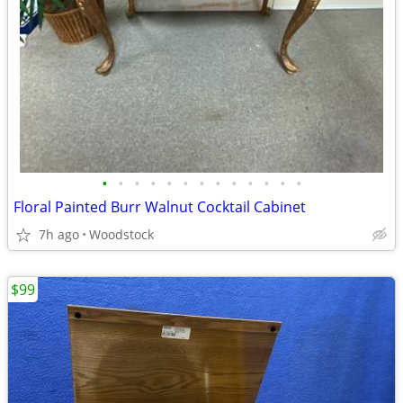
•
•
•
•
•
•
•
•
•
•
•
•
•
Floral Painted Burr Walnut Cocktail Cabinet
7h ago
Woodstock
$99