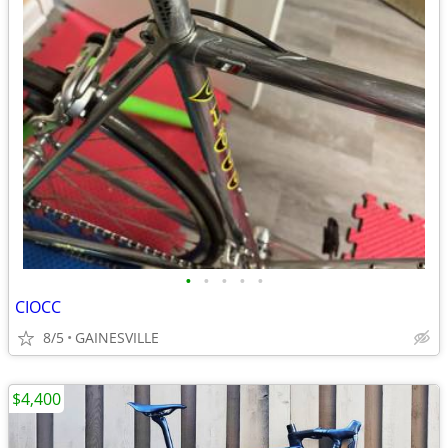
•
•
•
•
•
CIOCC
8/5
GAINESVILLE
$4,400