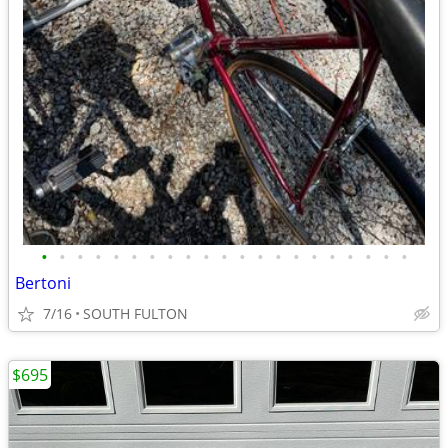
•
•
•
•
•
•
•
•
•
•
•
•
•
•
•
•
•
•
•
•
•
Bertoni
7/16
SOUTH FULTON
$695