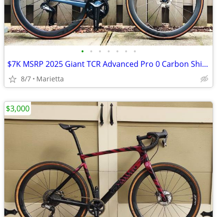
•
•
•
•
•
•
•
$7K MSRP 2025 Giant TCR Advanced Pro 0 Carbon Shimano Ultegra di2 2x12 SLR Med
8/7
Marietta
$3,000