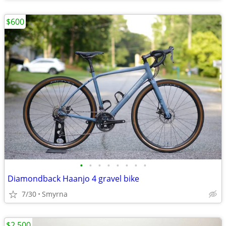
$600
•
•
•
•
•
•
•
•
Diamondback Haanjo 4 gravel bike
7/30
Smyrna
$2,500