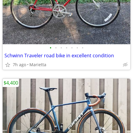
•
•
•
•
•
•
•
Schwinn Traveler road bike in excellent condition
7h ago
Marietta
$4,400