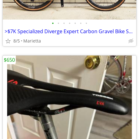
•
•
•
•
•
•
•
>$7K Specialized Diverge Expert Carbon Gravel Bike Shimano GRX di2 Zipp 303 58cm
8/5
Marietta
$650