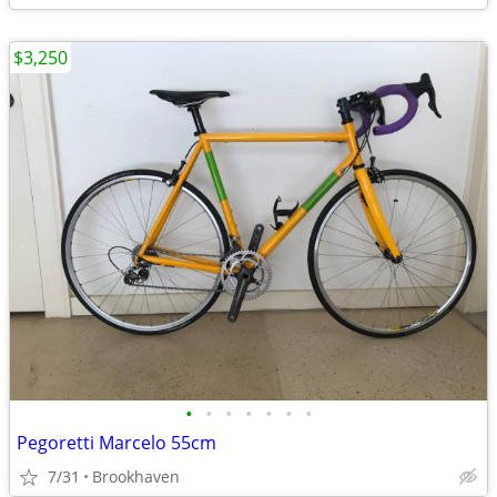
$3,250
•
•
•
•
•
•
•
Pegoretti Marcelo 55cm
7/31
Brookhaven