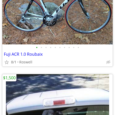
•
•
•
•
•
•
•
•
•
•
Fuji ACR 1.0 Roubaix
8/1
Roswell
$1,500