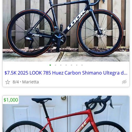
•
•
•
•
•
•
•
$7.5K 2025 LOOK 785 Huez Carbon Shimano Ultegra di2 2x12 R50D Carbon Wheels Med
8/4
Marietta
$1,000