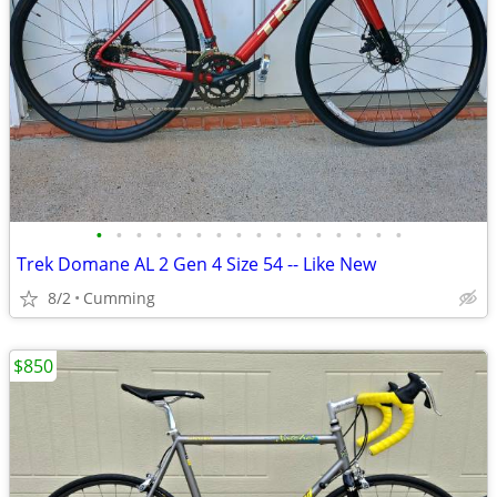
•
•
•
•
•
•
•
•
•
•
•
•
•
•
•
•
Trek Domane AL 2 Gen 4 Size 54 -- Like New
8/2
Cumming
$850