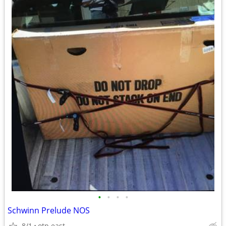
•
•
•
•
Schwinn Prelude NOS
8/1
otp east