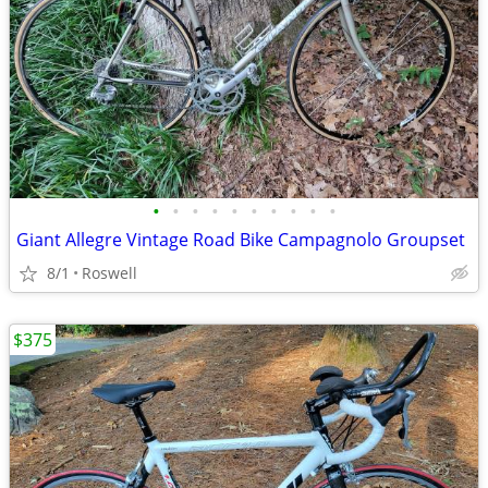
•
•
•
•
•
•
•
•
•
•
Giant Allegre Vintage Road Bike Campagnolo Groupset
8/1
Roswell
$375