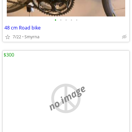
•
•
•
•
•
48 cm Road bike
7/22
Smyrna
$300
no image