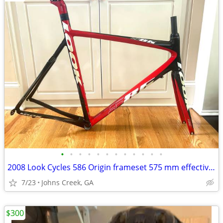
•
•
•
•
•
•
•
•
•
•
•
•
2008 Look Cycles 586 Origin frameset 575 mm effective top tube XL
7/23
Johns Creek, GA
$300