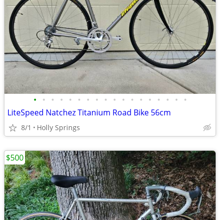
•
•
•
•
•
•
•
•
•
•
•
•
•
•
•
•
•
•
LiteSpeed Natchez Titanium Road Bike 56cm
8/1
Holly Springs
$500