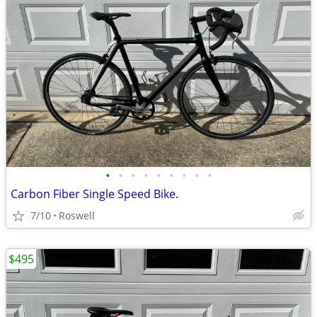
•
•
•
•
•
•
•
•
•
Carbon Fiber Single Speed Bike.
7/10
Roswell
$495