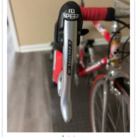
•
•
•