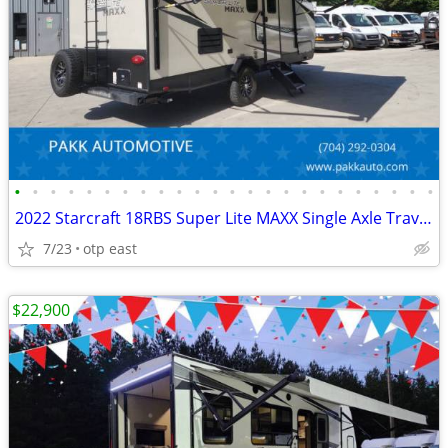
•
•
•
•
•
•
•
•
•
•
•
•
•
•
•
•
•
•
•
•
•
•
•
•
2022 Starcraft 18RBS Super Lite MAXX Single Axle Travel Trailer Camper
7/23
otp east
$22,900