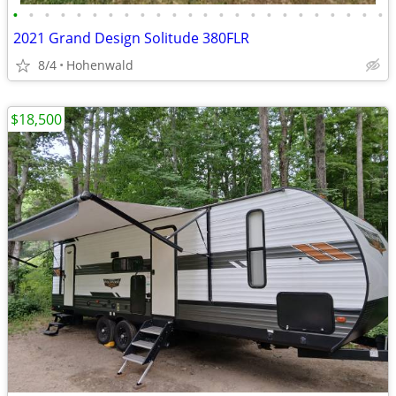
•
•
•
•
•
•
•
•
•
•
•
•
•
•
•
•
•
•
•
•
•
•
•
•
2021 Grand Design Solitude 380FLR
8/4
Hohenwald
$18,500