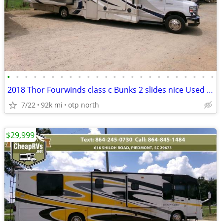
•
•
•
•
•
•
•
•
•
•
•
•
•
•
•
•
•
•
•
•
•
•
•
•
2018 Thor Fourwinds class c Bunks 2 slides nice Used RV motorhome L@K
7/22
92k mi
otp north
$29,999