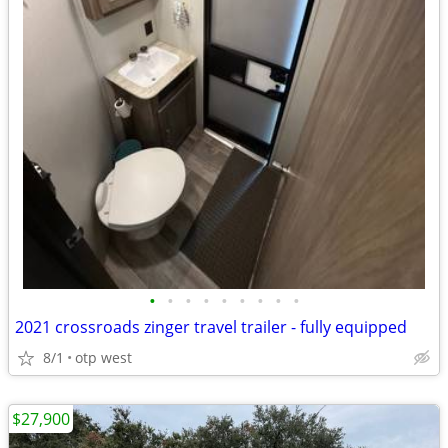
•
•
•
•
•
•
•
•
•
2021 crossroads zinger travel trailer - fully equipped
8/1
otp west
$27,900