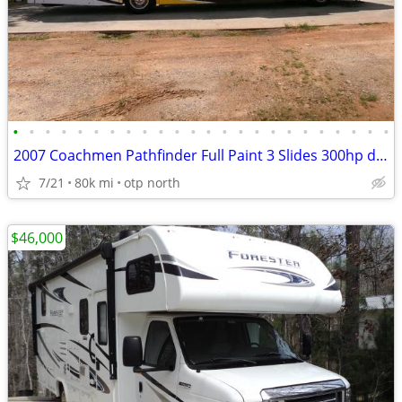
•
•
•
•
•
•
•
•
•
•
•
•
•
•
•
•
•
•
•
•
•
•
•
•
2007 Coachmen Pathfinder Full Paint 3 Slides 300hp diesel motorhome RV
7/21
80k mi
otp north
$46,000