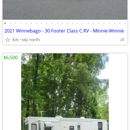
•
•
•
•
•
•
•
•
•
•
•
•
•
•
•
•
•
•
•
•
•
•
•
•
2021 Winnebago - 30 Footer Class C RV - Minnie Winnie
8/6
otp north
$6,500