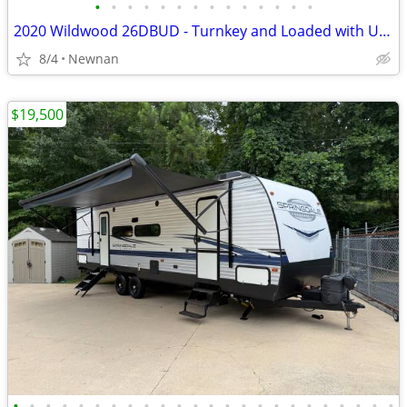
•
•
•
•
•
•
•
•
•
•
•
•
•
•
2020 Wildwood 26DBUD - Turnkey and Loaded with Upgrades!
8/4
Newnan
$19,500
•
•
•
•
•
•
•
•
•
•
•
•
•
•
•
•
•
•
•
•
•
•
•
•