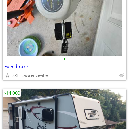
•
Even brake
8/3
Lawrenceville
$14,000