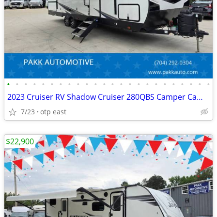
•
•
•
•
•
•
•
•
•
•
•
•
•
•
•
•
•
•
•
•
•
•
•
•
2023 Cruiser RV Shadow Cruiser 280QBS Camper Camping Travel Trailer
7/23
otp east
$22,900