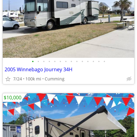
•
•
•
•
•
•
•
•
•
•
•
•
•
•
2005 Winnebago Journey 34H
7/24
100k mi
Cumming
$10,000