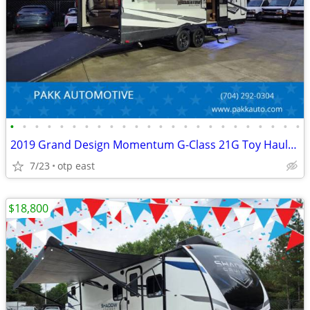
•
•
•
•
•
•
•
•
•
•
•
•
•
•
•
•
•
•
•
•
•
•
•
•
2019 Grand Design Momentum G-Class 21G Toy Hauler Camper FUEL STATION
7/23
otp east
$18,800