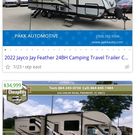
•
•
•
•
•
•
•
•
•
•
•
•
•
•
•
•
•
•
•
•
•
•
•
•
2022 Jayco Jay Feather 24BH Camping Travel Trailer Camper CLEAN
7/23
otp east
$34,999