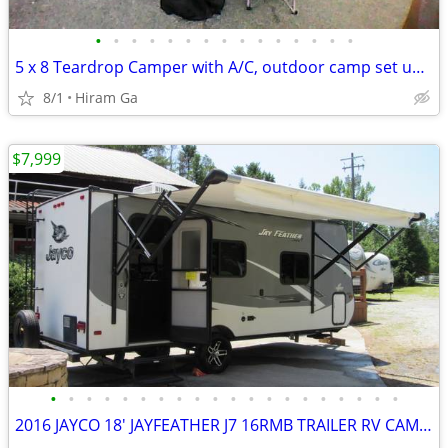
•
•
•
•
•
•
•
•
•
•
•
•
•
•
•
5 x 8 Teardrop Camper with A/C, outdoor camp set up package
8/1
Hiram Ga
$7,999
•
•
•
•
•
•
•
•
•
•
•
•
•
•
•
•
•
•
•
•
2016 JAYCO 18' JAYFEATHER J7 16RMB TRAILER RV CAMPER HOME