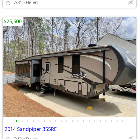
7/31
Helen
$25,500
•
•
•
•
•
•
•
•
•
•
•
•
•
•
•
•
•
•
•
•
2014 Sandpiper 355RE
7/31
Dallas