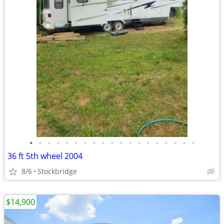
•
•
•
•
•
•
•
•
•
•
•
•
•
•
•
•
•
•
•
36 ft 5th wheel 2004
8/6
Stockbridge
$14,900