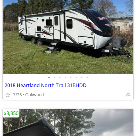
•
•
•
•
•
•
•
•
2018 Heartland North Trail 31BHDD
7/26
Oakwood
$8,850