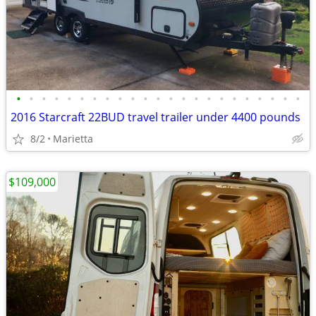
•
•
•
•
•
•
•
•
•
•
•
•
•
•
•
•
•
•
•
•
•
•
•
2016 Starcraft 22BUD travel trailer under 4400 pounds
8/2
Marietta
$109,000