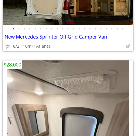
•
•
•
•
•
•
•
•
•
•
•
•
•
•
•
•
•
•
•
•
•
New Mercedes Sprinter Off Grid Camper Van
8/2
10mi
Atlanta
$28,000