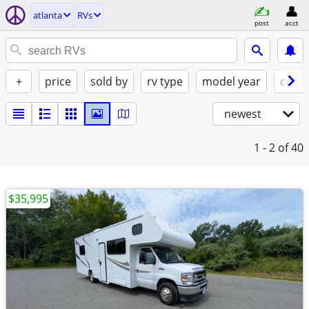
atlanta
RVs
post
acct
+
price
sold by
rv type
model year
condi
newest
1 - 2
of 40
$35,995