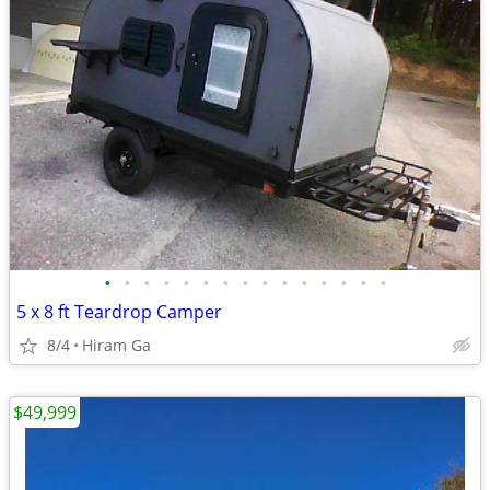
•
•
•
•
•
•
•
•
•
•
•
•
•
•
•
5 x 8 ft Teardrop Camper
8/4
Hiram Ga
$49,999