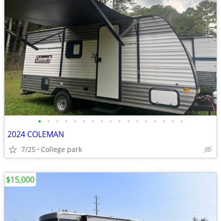
•
•
•
•
•
•
•
•
•
•
•
•
•
•
•
•
•
2024 COLEMAN
7/25
College park
$15,000