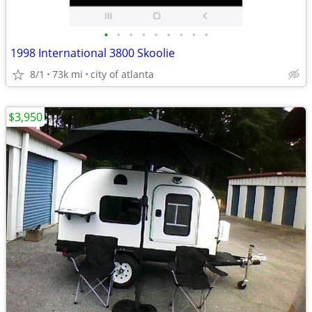
•
•
•
•
•
•
•
•
•
1998 International 3800 Skoolie
8/1
73k mi
city of atlanta
$3,950