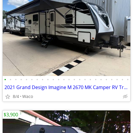
•
•
•
•
•
•
•
•
•
•
•
•
•
•
•
•
•
•
•
•
•
•
•
•
2021 Grand Design Imagine M 2670 MK Camper RV Travel Trailer!
8/4
Waco
$3,900