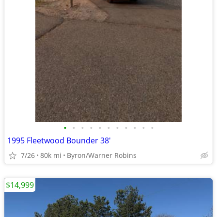
•
•
•
•
•
•
•
•
•
•
•
1995 Fleetwood Bounder 38'
7/26
80k mi
Byron/Warner Robins
$14,999