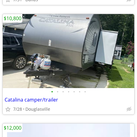
$10,800
•
•
•
•
•
•
•
Catalina camper/trailer
7/28
Douglasville
$12,000