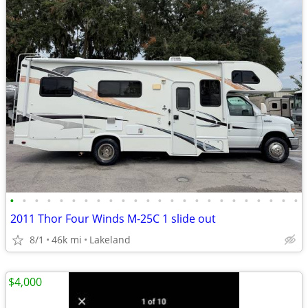
•
•
•
•
•
•
•
•
•
•
•
•
•
•
•
•
•
•
•
•
•
•
•
•
2011 Thor Four Winds M-25C 1 slide out
8/1
46k mi
Lakeland
$4,000