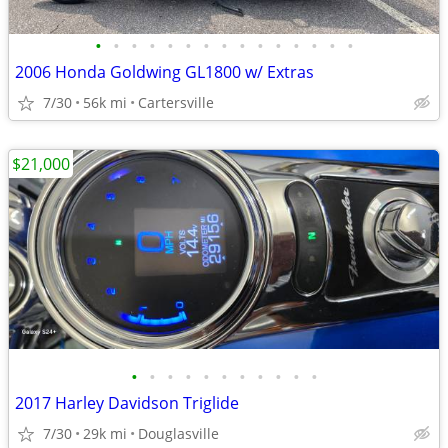
•
•
•
•
•
•
•
•
•
•
•
•
•
•
•
2006 Honda Goldwing GL1800 w/ Extras
7/30
56k mi
Cartersville
$21,000
•
•
•
•
•
•
•
•
•
•
•
2017 Harley Davidson Triglide
7/30
29k mi
Douglasville