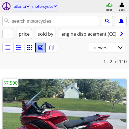
atlanta
motorcycles
post
acct
+
price
sold by
engine displacement (CC)
st
newest
1 - 2
of 110
$7,500