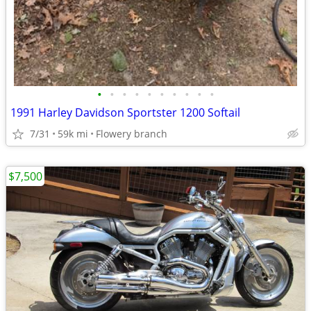
•
•
•
•
•
•
•
•
•
•
1991 Harley Davidson Sportster 1200 Softail
7/31
59k mi
Flowery branch
$7,500