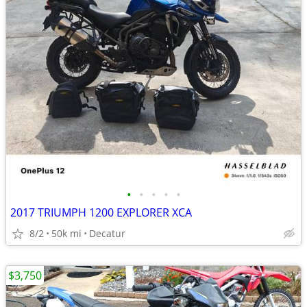
•
•
•
•
•
2017 TRIUMPH 1200 EXPLORER XCA
8/2
50k mi
Decatur
$3,750