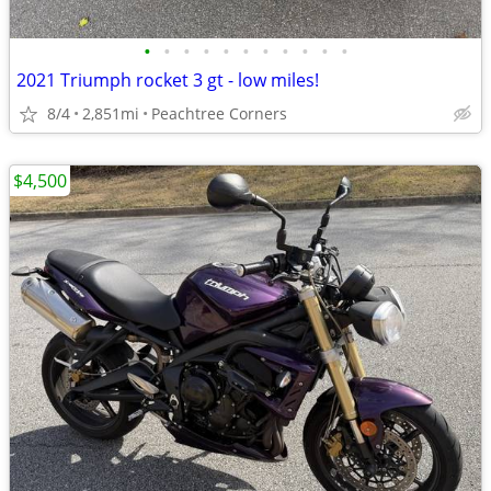
•
•
•
•
•
•
•
•
•
•
•
2021 Triumph rocket 3 gt - low miles!
8/4
2,851mi
Peachtree Corners
$4,500