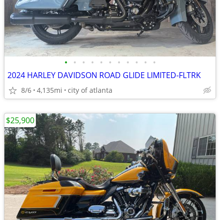
•
•
•
•
•
•
•
•
•
•
•
2024 HARLEY DAVIDSON ROAD GLIDE LIMITED-FLTRK
8/6
4,135mi
city of atlanta
$25,900