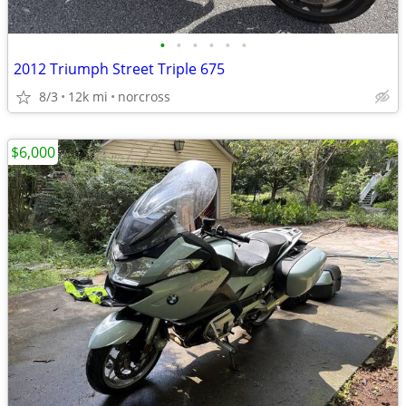
•
•
•
•
•
•
2012 Triumph Street Triple 675
8/3
12k mi
norcross
$6,000