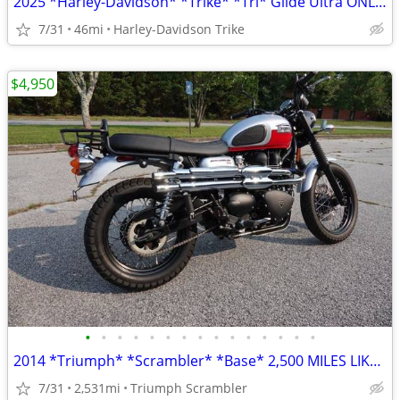
2025 *Harley-Davidson* *Trike* *Tri* Glide Ultra ONLY 45 MILES
7/31
46mi
Harley-Davidson Trike
$4,950
•
•
•
•
•
•
•
•
•
•
•
•
•
•
•
2014 *Triumph* *Scrambler* *Base* 2,500 MILES LIKE NEW
7/31
2,531mi
Triumph Scrambler