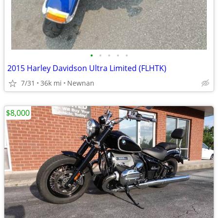
•
•
•
•
•
2015 Harley Davidson Ultra Limited (FLHTK)
7/31
36k mi
Newnan
$8,000