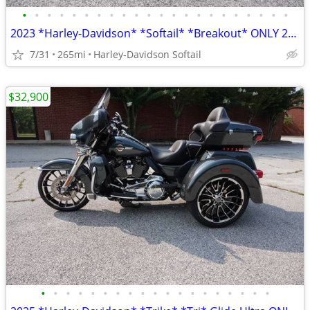
•
•
•
•
•
•
•
•
•
•
•
•
•
•
•
•
•
•
•
•
•
•
2023 *Harley-Davidson* *Softail* *Breakout* ONLY 265 MILES ...NEW
7/31
265mi
Harley-Davidson Softail
$32,900
•
•
•
•
•
•
•
•
•
•
•
•
•
•
•
•
•
•
•