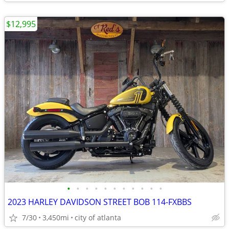
$12,995
•
•
•
•
•
•
•
•
•
•
•
2023 HARLEY DAVIDSON STREET BOB 114-FXBBS
7/30
3,450mi
city of atlanta