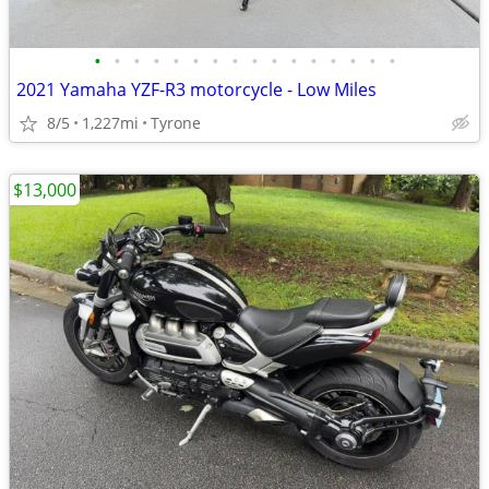
•
•
•
•
•
•
•
•
•
•
•
•
•
•
•
•
2021 Yamaha YZF-R3 motorcycle - Low Miles
8/5
1,227mi
Tyrone
$13,000