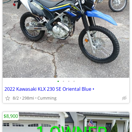
•
•
•
•
2022 Kawasaki KLX 230 SE Oriental Blue •
8/2
298mi
Cumming
$8,900