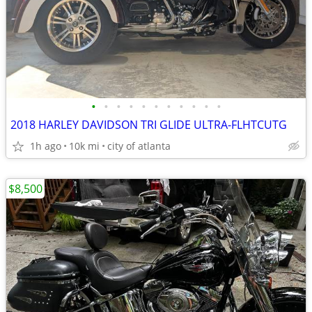
•
•
•
•
•
•
•
•
•
•
•
2018 HARLEY DAVIDSON TRI GLIDE ULTRA-FLHTCUTG
1h ago
10k mi
city of atlanta
$8,500