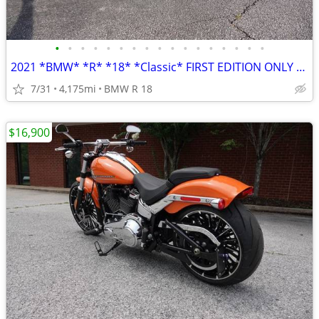
•
•
•
•
•
•
•
•
•
•
•
•
•
•
•
•
•
2021 *BMW* *R* *18* *Classic* FIRST EDITION ONLY 4,100 MILES
7/31
4,175mi
BMW R 18
$16,900