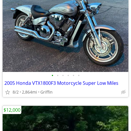
•
•
•
•
•
•
2005 Honda VTX1800F3 Motorcycle Super Low Miles
8/2
2,864mi
Griffin
$12,000