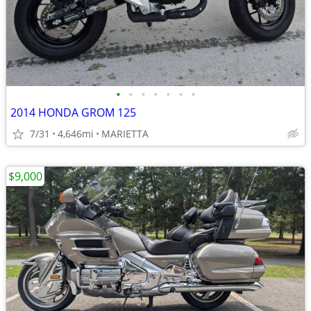
•
•
•
•
•
•
•
2014 HONDA GROM 125
7/31
4,646mi
MARIETTA
$9,000