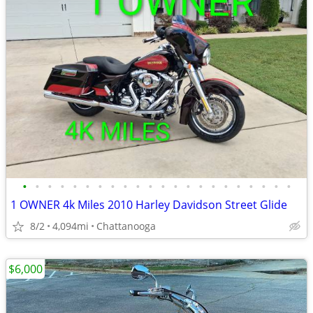
•
•
•
•
•
•
•
•
•
•
•
•
•
•
•
•
•
•
•
•
•
•
1 OWNER 4k Miles 2010 Harley Davidson Street Glide
8/2
4,094mi
Chattanooga
$6,000