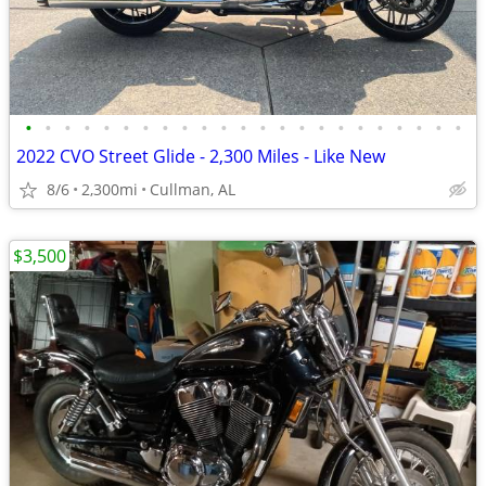
•
•
•
•
•
•
•
•
•
•
•
•
•
•
•
•
•
•
•
•
•
•
•
2022 CVO Street Glide - 2,300 Miles - Like New
8/6
2,300mi
Cullman, AL
$3,500