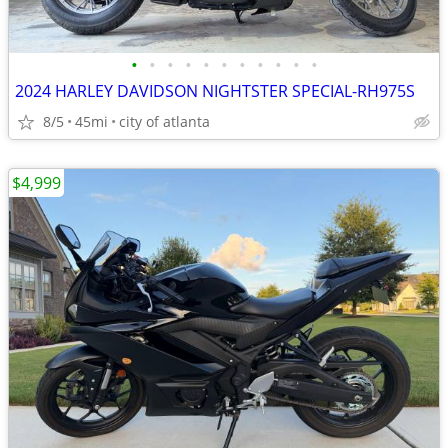
•
•
•
•
•
•
•
•
•
•
•
2024 HARLEY DAVIDSON NIGHTSTER SPECIAL-RH975S
8/5
45mi
city of atlanta
$4,999