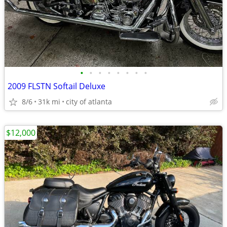
•
•
•
•
•
•
•
•
2009 FLSTN Softail Deluxe
8/6
31k mi
city of atlanta
$12,000