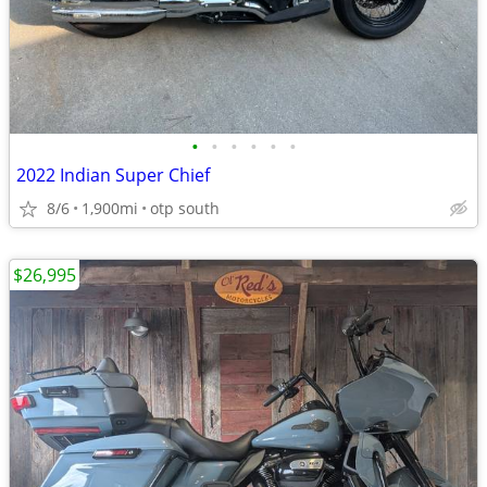
•
•
•
•
•
•
2022 Indian Super Chief
8/6
1,900mi
otp south
$26,995