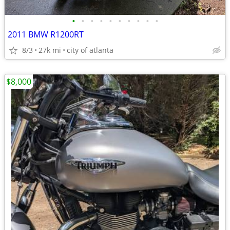
•
•
•
•
•
•
•
•
•
•
2011 BMW R1200RT
8/3
27k mi
city of atlanta
$8,000