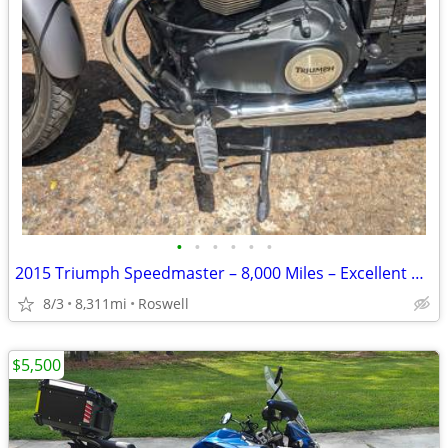
•
•
•
•
•
•
2015 Triumph Speedmaster – 8,000 Miles – Excellent Condition
8/3
8,311mi
Roswell
$5,500