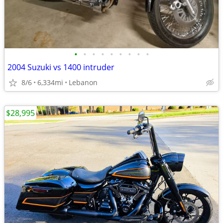
•
•
•
•
•
•
•
•
•
2004 Suzuki vs 1400 intruder
8/6
6,334mi
Lebanon
$28,995