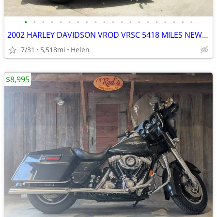
•
•
•
•
•
•
•
•
•
•
•
•
•
•
•
•
•
•
•
•
2002 HARLEY DAVIDSON VROD VRSC 5418 MILES NEW TIRES AND BATTERY
7/31
5,518mi
Helen
$8,995