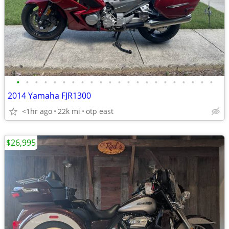
•
•
•
•
•
•
•
•
•
•
•
•
•
•
•
•
•
•
•
•
•
•
2014 Yamaha FJR1300
<1hr ago
22k mi
otp east
$26,995