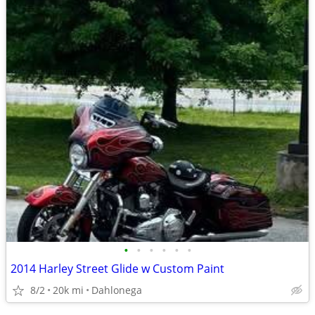
•
•
•
•
•
•
2014 Harley Street Glide w Custom Paint
8/2
20k mi
Dahlonega