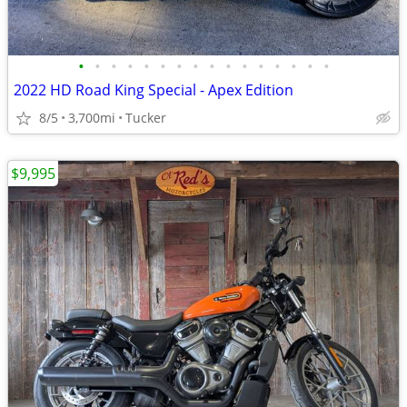
•
•
•
•
•
•
•
•
•
•
•
•
•
•
•
•
2022 HD Road King Special - Apex Edition
8/5
3,700mi
Tucker
$9,995