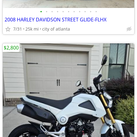
•
•
•
•
•
•
•
•
•
•
•
2008 HARLEY DAVIDSON STREET GLIDE-FLHX
7/31
25k mi
city of atlanta
$2,800