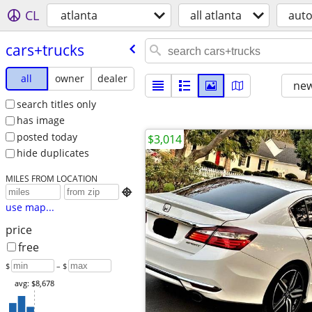
CL
atlanta
all atlanta
aut
cars+trucks
all
owner
dealer
new
search titles only
has image
posted today
$3,014
hide duplicates
MILES FROM LOCATION

use map...
price
free
$
– $
avg: $8,678