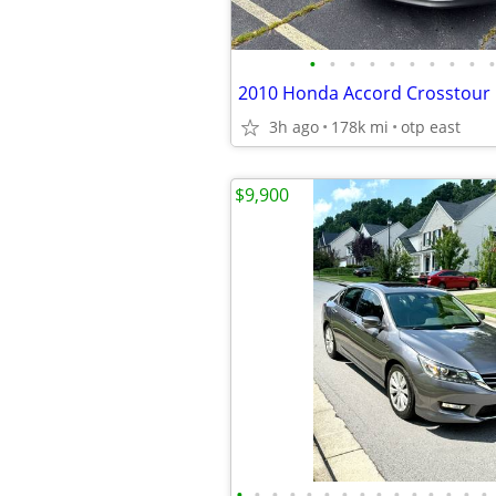
•
•
•
•
•
•
•
•
•
•
3h ago
178k mi
otp east
$9,900
•
•
•
•
•
•
•
•
•
•
•
•
•
•
•