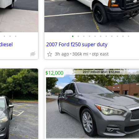
•
•
•
•
•
•
•
•
•
•
•
•
•
•
diesel
2007 Ford f250 super duty
3h ago
306k mi
otp east
$12,000