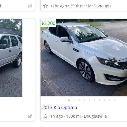
h
<1hr ago
299k mi
McDonough
$3,200
•
•
•
•
•
•
•
•
•
•
2013 Kia Optima
1h ago
180k mi
Douglasville