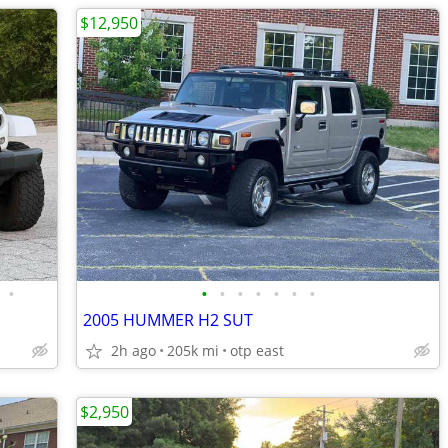
$12,950
•
•
•
•
•
•
•
•
2005 HUMMER H2 SUT
2h ago
205k mi
otp east
$2,950