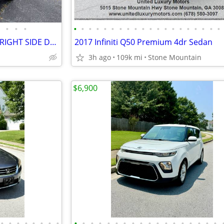
•
•
•
•
•
•
•
•
•
•
•
•
•
•
•
•
•
•
•
•
•
•
•
2010 Honda Accord Crosstour RIGHT SIDE DRIVE
2017 Infiniti Q50 Premium 4dr Sedan
3h ago
109k mi
Stone Mountain
$6,900
•
•
•
•
•
•
•
•
•
•
•
•
•
•
•
•
•
•
•
•
•
•
•
•
•
•