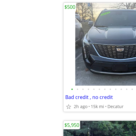
$500
•
•
•
•
•
•
•
•
•
•
•
•
Bad credit , no credit
2h ago
15k mi
Decatur
$5,950