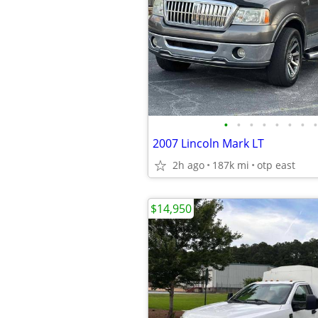
•
•
•
•
•
•
•
•
2007 Lincoln Mark LT
2h ago
187k mi
otp east
$14,950