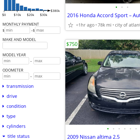
•
•
•
$380k
$0
$10k
$20k
$30k
MONTHLY PAYMENT
<1hr ago
78k mi
city of atlan
-
$
$
MAKE AND MODEL
$750
MODEL YEAR
-
ODOMETER
-
transmission
drive
condition
type
cylinders
•
•
•
•
•
•
title status
2009 Nissan altima 2.5