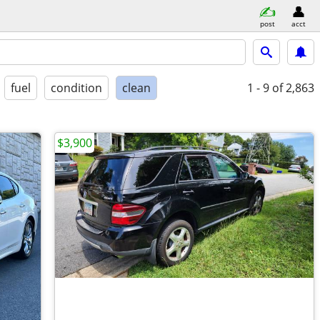
post
acct
fuel
condition
clean
1 - 9
of 2,863
$3,900