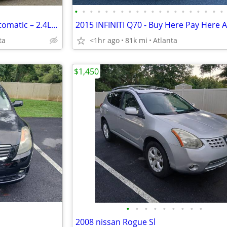
•
•
•
•
•
•
•
•
•
•
•
•
•
•
•
•
•
•
•
•
2016 Honda Accord Sport – Automatic – 2.4L Engine – Low Miles – Clean
ta
<1hr ago
81k mi
Atlanta
$1,450
•
•
•
•
•
•
•
•
•
2008 nissan Rogue Sl