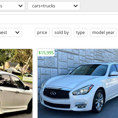
os
cars+trucks
est
price
sold by
type
model year
$15,995