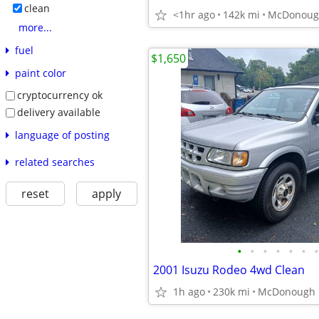
clean
<1hr ago
142k mi
McDonoug
more...
fuel
$1,650
paint color
cryptocurrency ok
delivery available
language of posting
related searches
reset
apply
•
•
•
•
•
•
•
2001 Isuzu Rodeo 4wd Clean
1h ago
230k mi
McDonough