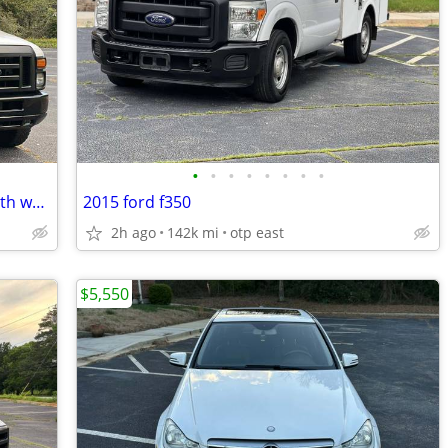
•
•
•
•
•
•
•
•
2011 Ford Econoline e350 super duty with wheelchair lift
2015 ford f350
2h ago
142k mi
otp east
$5,550