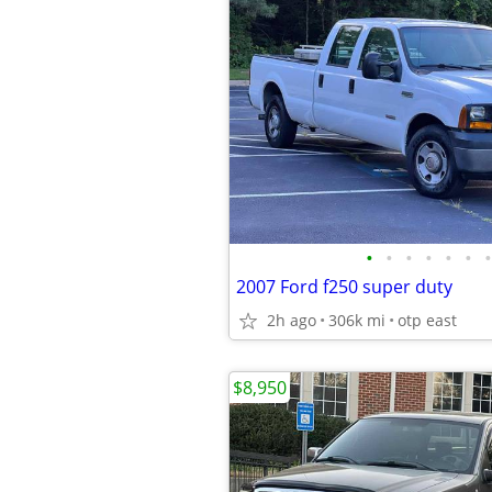
•
•
•
•
•
•
•
2007 Ford f250 super duty
2h ago
306k mi
otp east
$8,950