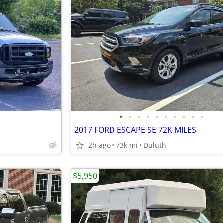
•
•
•
•
•
•
•
•
•
•
2017 FORD ESCAPE SE 72K MILES
2h ago
73k mi
Duluth
$5,950