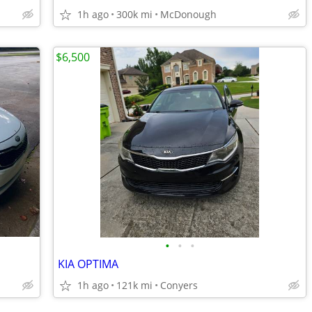
1h ago
300k mi
McDonough
$6,500
•
•
•
KIA OPTIMA
1h ago
121k mi
Conyers