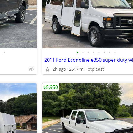
•
•
•
•
•
•
•
•
•
2h ago
251k mi
otp east
$5,950