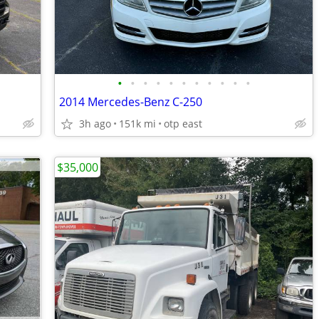
•
•
•
•
•
•
•
•
•
•
•
2014 Mercedes-Benz C-250
3h ago
151k mi
otp east
$35,000