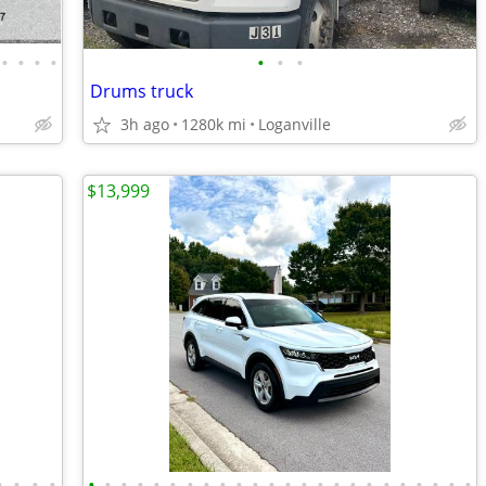
•
•
•
•
•
•
•
Drums truck
3h ago
1280k mi
Loganville
$13,999
•
•
•
•
•
•
•
•
•
•
•
•
•
•
•
•
•
•
•
•
•
•
•
•
•
•
•
•