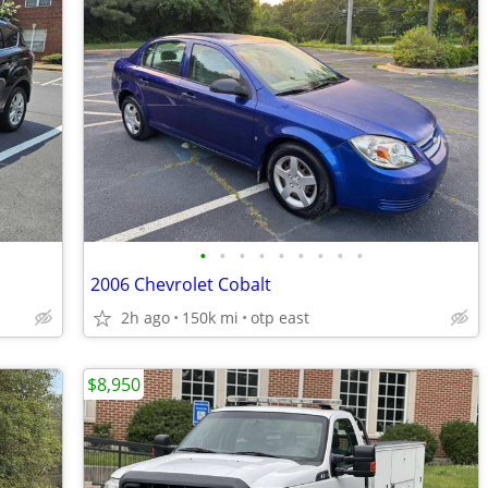
•
•
•
•
•
•
•
•
•
2006 Chevrolet Cobalt
2h ago
150k mi
otp east
$8,950