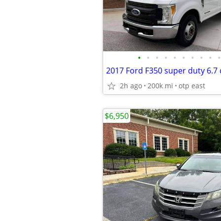
•
•
•
•
•
•
•
•
•
•
2017 Ford F350 super duty 6.7 
2h ago
200k mi
otp east
$6,950