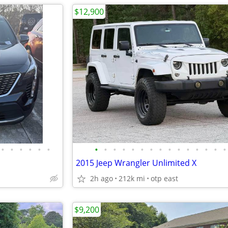
$12,900
•
•
•
•
•
•
•
•
•
•
•
•
•
•
•
•
•
•
•
•
•
2015 Jeep Wrangler Unlimited X
2h ago
212k mi
otp east
$9,200