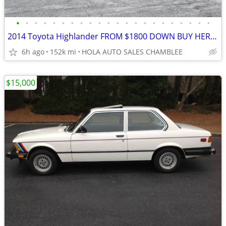
•
•
•
•
•
•
•
•
•
•
•
•
•
•
•
•
•
•
•
•
•
•
2014 Toyota Highlander FROM $1800 DOWN BUY HERE PAY HERE EASY FINANCIN
6h ago
152k mi
HOLA AUTO SALES CHAMBLEE
$15,000