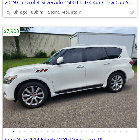
2019 Chevrolet Silverado 1500 LT 4x4 4dr Crew Cab 5.8 ft. SB
8h ago
88k mi
Stone Mountain
$7,900
•
•
•
•
•
•
•
•
•
•
•
•
•
•
•
•
•
•
•
•
•
Very Nice 2014 Infiniti QX80 Drives Great!!