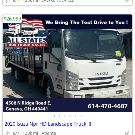
8/7
123k mi
LAWRENCEVILLE
$26,999
•
•
•
•
•
•
2020 Isuzu Npr HD Landscape Truck !!!
8/7
130k mi
Atlanta