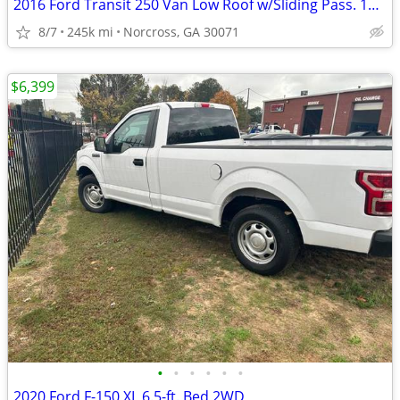
2016 Ford Transit 250 Van Low Roof w/Sliding Pass. 148-in. WB
8/7
245k mi
Norcross, GA 30071
$6,399
•
•
•
•
•
•
2020 Ford F-150 XL 6.5-ft. Bed 2WD