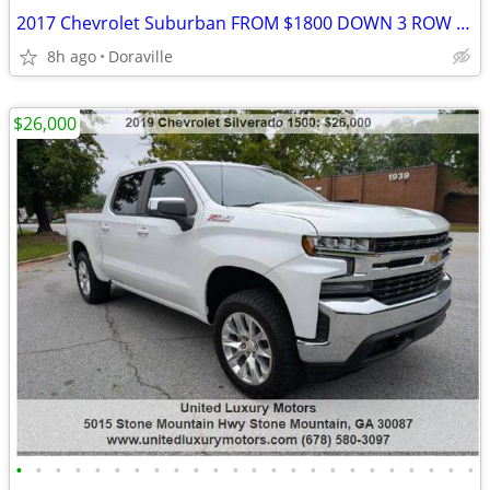
2017 Chevrolet Suburban FROM $1800 DOWN 3 ROW LOT OF FUN FOR YOUR FAMI
8h ago
Doraville
$26,000
•
•
•
•
•
•
•
•
•
•
•
•
•
•
•
•
•
•
•
•
•
•
•
•