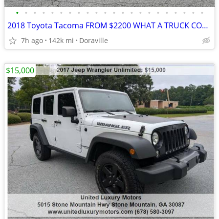
•
•
•
•
•
•
•
•
•
•
•
•
•
•
•
•
•
•
•
•
•
•
2018 Toyota Tacoma FROM $2200 WHAT A TRUCK COME IN TODAY AND GET IT 9
7h ago
142k mi
Doraville
$15,000