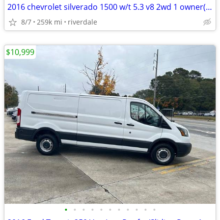
2016 chevrolet silverado 1500 w/t 5.3 v8 2wd 1 owner(259K)hwy mi %%%%
8/7
259k mi
riverdale
$10,999
•
•
•
•
•
•
•
•
•
•
•