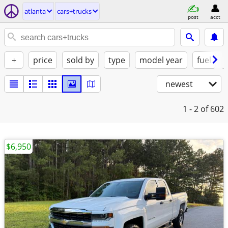
atlanta
cars+trucks
post
acct
+
price
sold by
type
model year
fuel
newest
1 - 2
of 602
$6,950