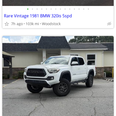
•
•
•
•
•
•
•
•
•
•
•
•
•
•
Rare Vintage 1981 BMW 320is 5spd
7h ago
103k mi
Woodstock