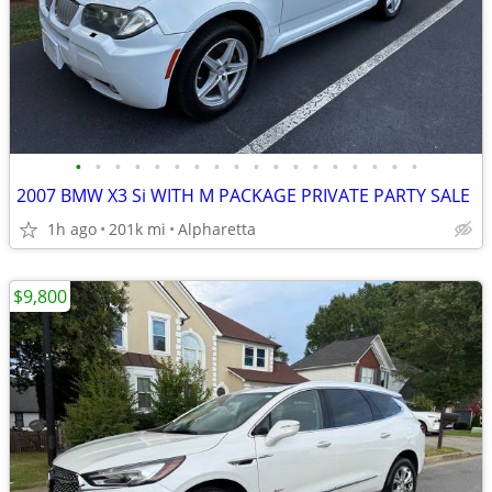
•
•
•
•
•
•
•
•
•
•
•
•
•
•
•
•
•
•
2007 BMW X3 Si WITH M PACKAGE PRIVATE PARTY SALE
1h ago
201k mi
Alpharetta
$9,800