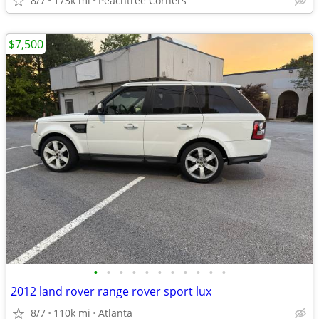
8/7
173k mi
Peachtree Corners
$7,500
•
•
•
•
•
•
•
•
•
•
•
2012 land rover range rover sport lux
8/7
110k mi
Atlanta