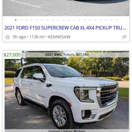
•
•
•
•
•
•
•
•
•
•
•
•
•
•
•
•
•
•
•
•
2021 FORD F150 SUPERCREW CAB XL 4X4 PICKUP TRUCK - ONE OWNER
5h ago
113k mi
KENNESAW
$27,000