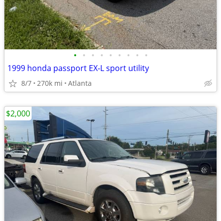
•
•
•
•
•
•
•
•
•
1999 honda passport EX-L sport utility
8/7
270k mi
Atlanta
$2,000