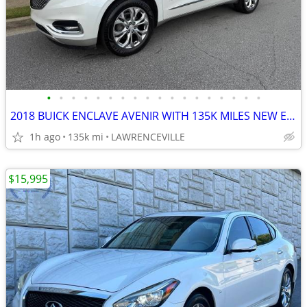
•
•
•
•
•
•
•
•
•
•
•
•
•
•
•
•
•
•
2018 BUICK ENCLAVE AVENIR WITH 135K MILES NEW EMISSIONS & CARFAAX
1h ago
135k mi
LAWRENCEVILLE
$15,995