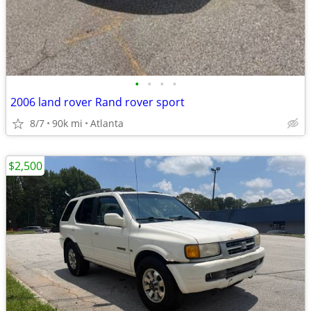
•
•
•
•
2006 land rover Rand rover sport
8/7
90k mi
Atlanta
$2,500