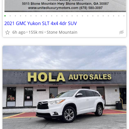
•
•
•
•
•
•
•
•
•
•
•
•
•
•
•
•
•
•
•
•
•
•
•
•
2021 GMC Yukon SLT 4x4 4dr SUV
6h ago
155k mi
Stone Mountain