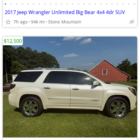
•
•
•
•
•
•
•
•
•
•
•
•
•
•
•
•
•
•
•
•
•
•
•
•
2017 Jeep Wrangler Unlimited Big Bear 4x4 4dr SUV
7h ago
94k mi
Stone Mountain
$12,500