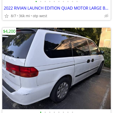
•
•
•
•
•
•
•
•
•
•
2022 RIVIAN LAUNCH EDITION QUAD MOTOR LARGE BATTERY
8/7
36k mi
otp west
$4,200
•
•
•
•
•
•
•
•