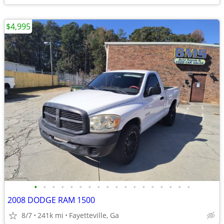
$4,995
•
•
•
•
•
•
•
•
•
•
•
•
•
•
•
•
•
•
2008 DODGE RAM 1500
8/7
241k mi
Fayetteville, Ga