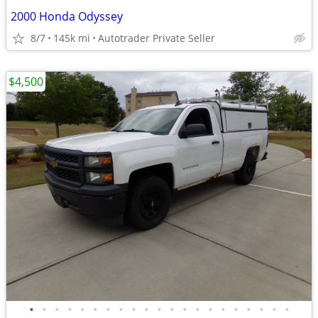
2000 Honda Odyssey
8/7
145k mi
Autotrader Private Seller
$4,500
•
•
•
•
•
•
•
•
•
•
•
•
•
•
•
•
•
•
•
•
•