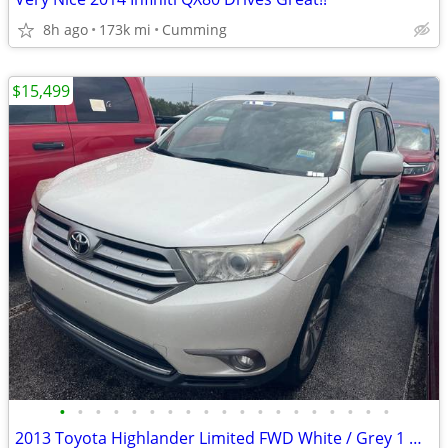
8h ago
173k mi
Cumming
$15,499
•
•
•
•
•
•
•
•
•
•
•
•
•
•
•
•
•
•
•
2013 Toyota Highlander Limited FWD White / Grey 1 Owner Clean Title