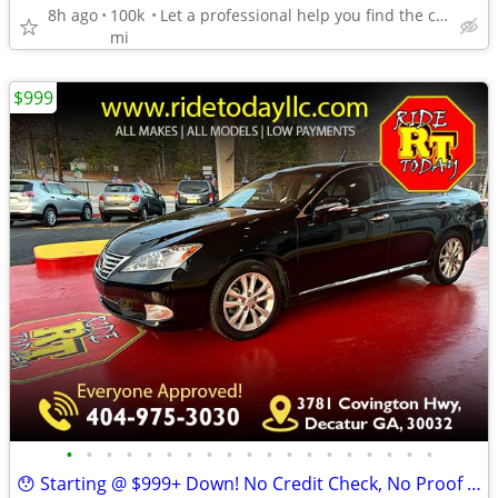
8h ago
100k
Let a professional help you find the car you want in budget
mi
$999
•
•
•
•
•
•
•
•
•
•
•
•
•
•
•
•
•
•
•
😯 Starting @ $999+ Down! No Credit Check, No Proof of Income!