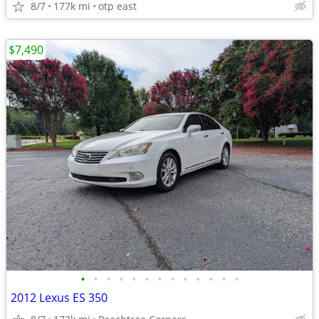
8/7
177k mi
otp east
$7,490
•
•
•
•
•
•
•
•
•
•
•
•
•
2012 Lexus ES 350