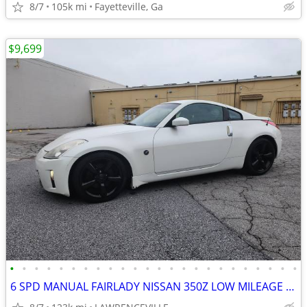
8/7
105k mi
Fayetteville, Ga
$9,699
•
•
•
•
•
•
•
•
•
•
•
•
•
•
•
•
•
•
•
•
•
•
•
•
6 SPD MANUAL FAIRLADY NISSAN 350Z LOW MILEAGE GREAT RUNNING & RIDING