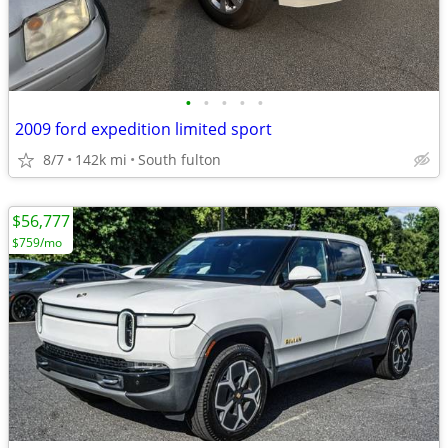
•
•
•
•
•
2009 ford expedition limited sport
8/7
142k mi
South fulton
$56,777
$759/mo