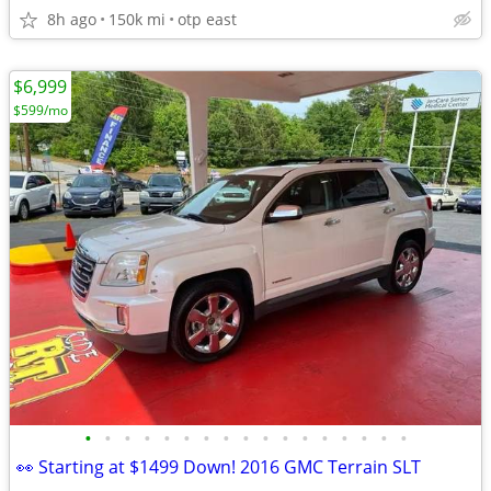
8h ago
150k mi
otp east
$6,999
$599/mo
•
•
•
•
•
•
•
•
•
•
•
•
•
•
•
•
•
👀 Starting at $1499 Down! 2016 GMC Terrain SLT