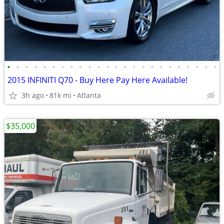
•
•
•
•
•
•
•
•
•
•
•
•
•
•
•
•
•
•
•
•
•
•
•
•
2015 INFINITI Q70 - Buy Here Pay Here Available!
3h ago
81k mi
Atlanta
$35,000