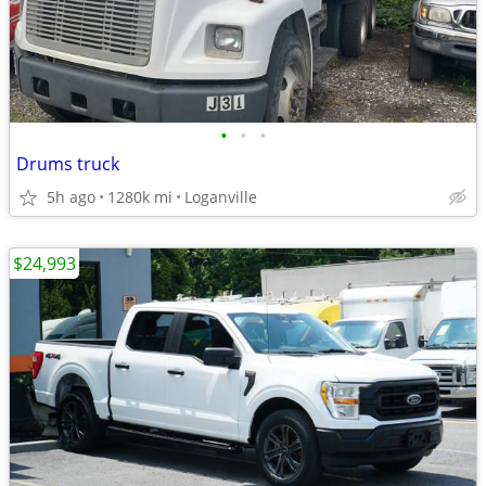
•
•
•
Drums truck
5h ago
1280k mi
Loganville
$24,993