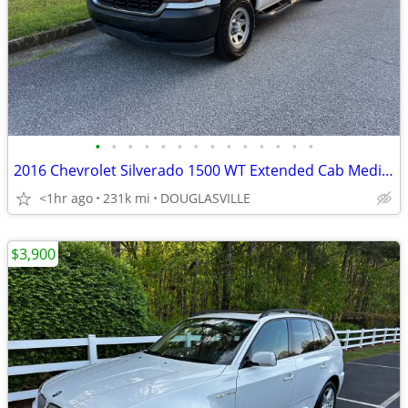
•
•
•
•
•
•
•
•
•
•
•
•
•
•
2016 Chevrolet Silverado 1500 WT Extended Cab Medium Bed 1WT
<1hr ago
231k mi
DOUGLASVILLE
$3,900