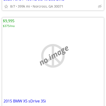
8/7
399k mi
Norcross, GA 30071
$9,995
$375/mo
no image
2015 BMW X5 sDrive 35i